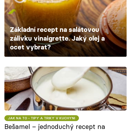
Škola vaření
Recepty z TV
Základní recept na salátovou
Speciál: Cuketa
zálivku vinaigrette. Jaký olej a
ocet vybrat?
Těhotnej kuchař
Sledujte prima+
Přihlášení
Sledujte nás
JAK NA TO - TIPY A TRIKY V KUCHYNI
Bešamel – jednoduchý recept na