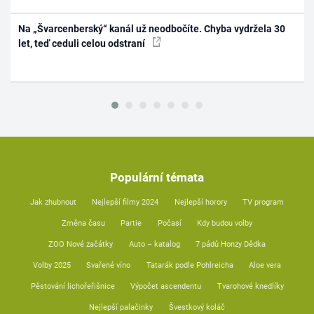
Na „Švarcenberský“ kanál už neodbočíte. Chyba vydržela 30
let, teď ceduli celou odstraní
Populární témata
Jak zhubnout
Nejlepší filmy 2024
Nejlepší horory
TV program
Změna času
Partie
Počasí
Kdy budou volby
ZOO Nové začátky
Auto – katalog
7 pádů Honzy Dědka
Volby 2025
Svařené víno
Tatarák podle Pohlreicha
Aloe vera
Pěstování lichořeřišnice
Výpočet ascendentu
Tvarohové knedlíky
Nejlepší palačinky
Švestkový koláč