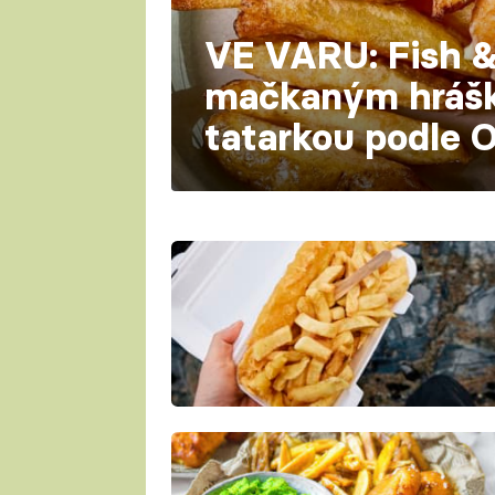
VE VARU: Fish &
mačkaným hráš
tatarkou podle 