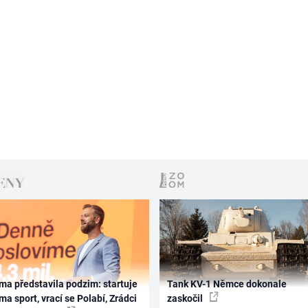
ma představila podzim: startuje
Tank KV-1 Němce dokonale
ma sport, vrací se Polabí, Zrádci
zaskočil