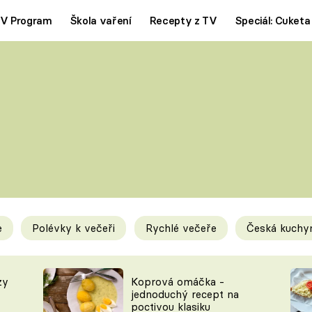
V Program
Škola vaření
Recepty z TV
Speciál: Cuketa
Polévky
Saláty
ČESKÁ KLASIKA
TĚSTOVIN
SILNÉ VÝVARY
SLADKÉ
KRÉMOVÉ
BEZMASÁ J
e
Polévky k večeři
Rychlé večeře
Česká kuchy
y
Tipy a triky
Novink
zy
Koprová omáčka -
jednoduchý recept na
poctivou klasiku
KAM ZA JÍDLEM
BLOG