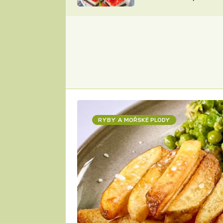
nepotřebujete troubu
ZDENĚK
ČESKO NA TALÍŘI
POHLREICH
KAROLÍNA,
JAROSLAV SAPÍK
DOMÁCÍ
KUCHAŘKA
KAROLÍNA
KAMBERSKÁ
RYBY A MOŘSKÉ PLODY