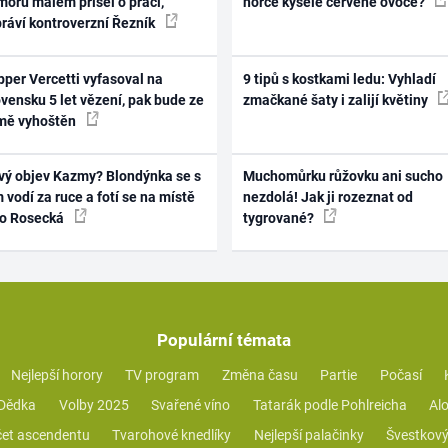
oru málem přišel o práci,
hořce kyselé červené ovoce?
práví kontroverzní Řezník
per Vercetti vyfasoval na
9 tipů s kostkami ledu: Vyhladí
vensku 5 let vězení, pak bude ze
zmačkané šaty i zalijí květiny
mě vyhoštěn
vý objev Kazmy? Blondýnka se s
Muchomůrku růžovku ani sucho
 vodí za ruce a fotí se na místě
nezdolá! Jak ji rozeznat od
ko Rosecká
tygrované?
Populární témata
Nejlepší horory
TV program
Změna času
Partie
Počasí
 Dědka
Volby 2025
Svařené víno
Tatarák podle Pohlreicha
Alo
et ascendentu
Tvarohové knedlíky
Nejlepší palačinky
Švestkový