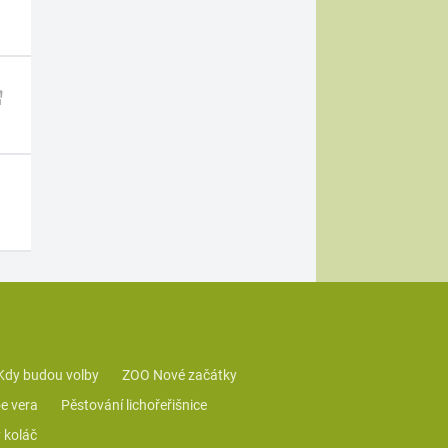
Kdy budou volby
ZOO Nové začátky
e vera
Pěstování lichořeřišnice
 koláč