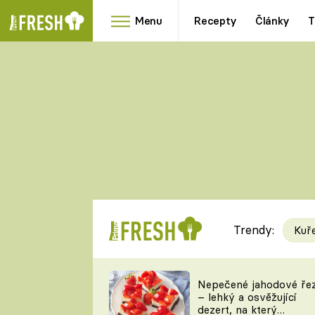
Menu
Recepty
Články
T
Oblíbené
Přílohy
recepty
HRANOLKY
HOUBY
KNEDLÍKY
DÝNĚ
KAŠE
RYCHLOVKY
Trendy:
Kuř
Populární
Videorecept
Nepečené jahodové ře
– lehký a osvěžující
kuchaři
dezert, na který
TEĎ VAŘÍ ŠÉF!