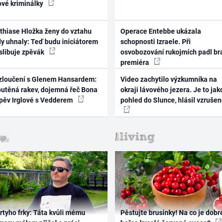
ové kriminálky
thiase Hložka ženy do vztahu
Operace Entebbe ukázala
dy uhnaly: Teď budu iniciátorem
schopnosti Izraele. Při
 slibuje zpěvák
osvobozování rukojmích padl br
premiéra
zloučení s Glenem Hansardem:
Video zachytilo výzkumníka na
outěná rakev, dojemná řeč Bona
okraji lávového jezera. Je to jak
zpěv Irglové s Vedderem
pohled do Slunce, hlásil vzruše
rtyho frky: Táta kvůli mému
Pěstujte brusinky! Na co je dobr