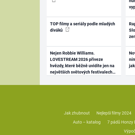
hum
vy
TOP filmy a seriály podle mladých
Rap
diváků
Slo
ze
Nejen Robbie Williams.
No
LOVESTREAM 2026 přiveze
ním
hvězdy, které běžně uvidíte jen na
ja
největších světových festivalech
Jak zhubnout
Nejlepší filmy 2024
Auto – katalog
7 pádů Honzy
Výpoč