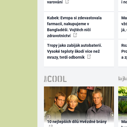
varování
i n
Kubek: Evropa si zdevastovala
Ma
farmacii, nakupujeme v
vž
Bangladéši. Vojtěch ničí
já,
zdravotnictví
Tropy jako zabiják autobaterií.
Ro
Vysoké teploty škodí více než
Pr
mrazy, tvrdí odborník
a 
10 nejlepších dílů Hvězdné brány
Ma