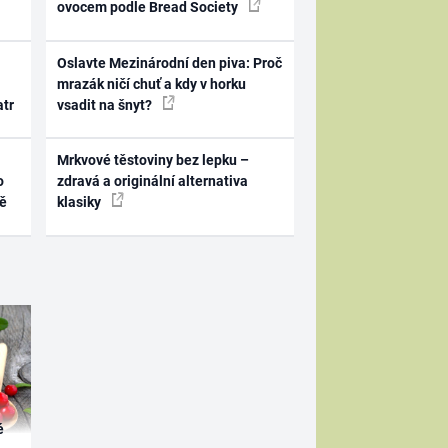
ovocem podle Bread Society
Oslavte Mezinárodní den piva: Proč
mrazák ničí chuť a kdy v horku
atr
vsadit na šnyt?
Mrkvové těstoviny bez lepku –
o
zdravá a originální alternativa
ně
klasiky
é