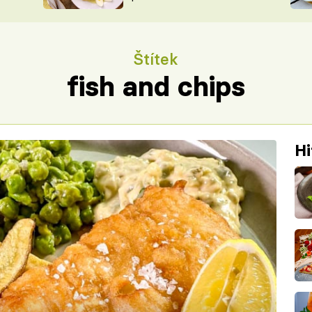
ŠÉFREDAK
VYCHYTÁVKY
SOUTĚŽ FR
NA NÁKUPECH
Štítek
ČASOPIS
fish and chips
Hi