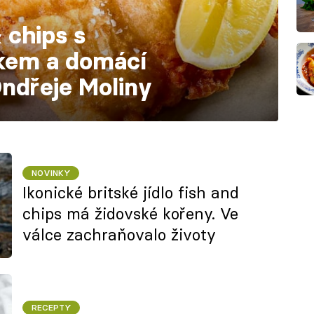
 chips s
kem a domácí
Ondřeje Moliny
NOVINKY
Ikonické britské jídlo fish and
chips má židovské kořeny. Ve
válce zachraňovalo životy
RECEPTY