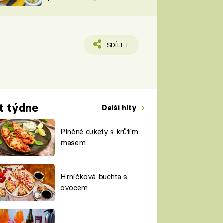
TORKY
ESH
SDÍLET
t týdne
Další hity
Plněné cukety s krůtím
masem
Hrníčková buchta s
ovocem