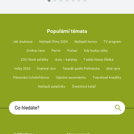
Populární témata
Jak zhubnout
Nejlepší filmy 2024
Nejlepší horory
TV program
Změna času
Partie
Počasí
Kdy budou volby
ZOO Nové začátky
Auto – katalog
7 pádů Honzy Dědka
Volby 2025
Svařené víno
Tatarák podle Pohlreicha
Aloe vera
Pěstování lichořeřišnice
Výpočet ascendentu
Tvarohové knedlíky
Nejlepší palačinky
Švestkový koláč