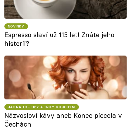
NOVINKY
Espresso slaví už 115 let! Znáte jeho
historii?
JAK NA TO - TIPY A TRIKY V KUCHYNI
Názvosloví kávy aneb Konec piccola v
Čechách