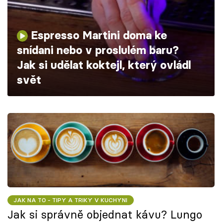
Škola vaření
Espresso Martini doma ke
Recepty z TV
snídani nebo v proslulém baru?
Speciál: Cuketa
Jak si udělat koktejl, který ovládl
svět
Těhotnej kuchař
Sledujte prima+
Přihlášení
Sledujte nás
JAK NA TO - TIPY A TRIKY V KUCHYNI
Jak si správně objednat kávu? Lungo