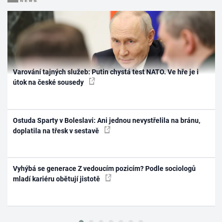
Varování tajných služeb: Putin chystá test NATO. Ve hře je i
útok na české sousedy
Ostuda Sparty v Boleslavi: Ani jednou nevystřelila na bránu,
doplatila na třesk v sestavě
Vyhýbá se generace Z vedoucím pozicím? Podle sociologů
mladí kariéru obětují jistotě