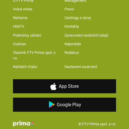
O FTV Prima
Management
Volná místa
Press
Reklama
Castingy a výzvy
HbbTV
Kontakty
Podmínky užívání
Zpracování osobních údajů
Cookies
Nápověda
Vlastník FTV Prima spol. s
Redakce
r.o.
Nahlásit chybu
Nastavení soukromí
App Store
Google Play
© FTV Prima spol. s r.o.