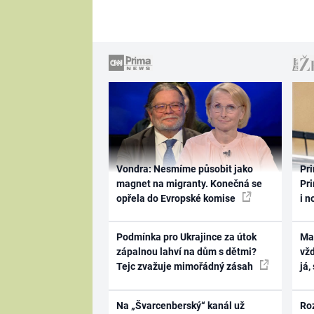
Vondra: Nesmíme působit jako
Pri
magnet na migranty. Konečná se
Pri
opřela do Evropské komise
i n
Podmínka pro Ukrajince za útok
Ma
zápalnou lahví na dům s dětmi?
vž
Tejc zvažuje mimořádný zásah
já,
Na „Švarcenberský“ kanál už
Ro