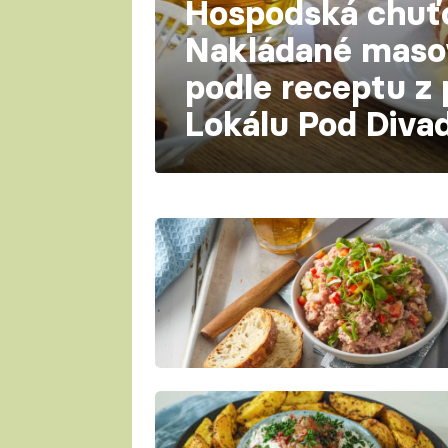
Hospodská chuť
Nakládané maso
podle receptu z
Lokálu Pod Diva