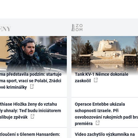
ma představila podzim: startuje
Tank KV-1 Němce dokonale
ma sport, vrací se Polabí, Zrádci
zaskočil
ové kriminálky
thiase Hložka ženy do vztahu
Operace Entebbe ukázala
dy uhnaly: Teď budu iniciátorem
schopnosti Izraele. Při
 slibuje zpěvák
osvobozování rukojmích padl br
premiéra
zloučení s Glenem Hansardem:
Video zachytilo výzkumníka na