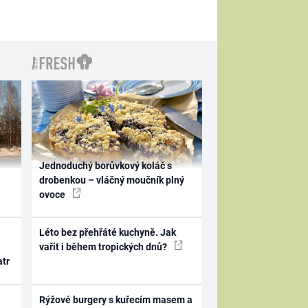
Jednoduchý borůvkový koláč s
drobenkou – vláčný moučník plný
ovoce
Léto bez přehřáté kuchyně. Jak
vařit i během tropických dnů?
atr
Rýžové burgery s kuřecím masem a