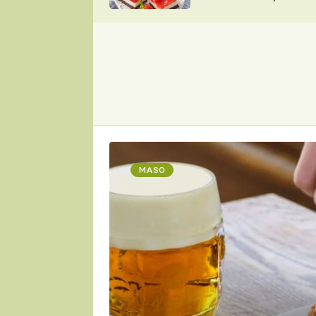
nepotřebujete troubu
ZDENĚK
ČESKO NA TALÍŘI
POHLREICH
KAROLÍNA,
JAROSLAV SAPÍK
DOMÁCÍ
KUCHAŘKA
KAROLÍNA
KAMBERSKÁ
MASO