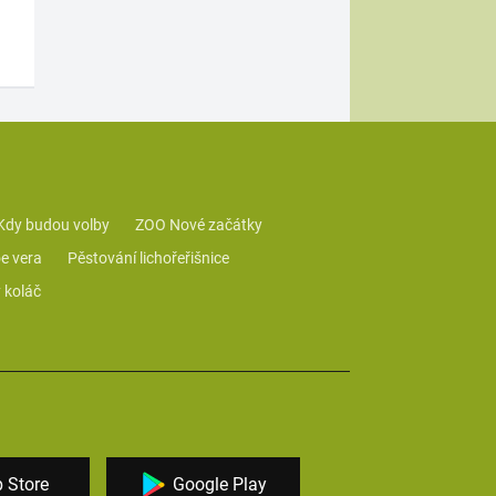
Kdy budou volby
ZOO Nové začátky
e vera
Pěstování lichořeřišnice
 koláč
 Store
Google Play