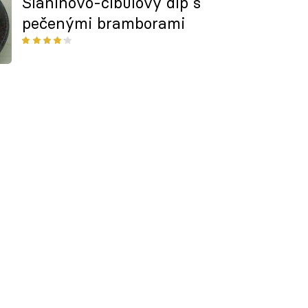
Slaninovo-cibulový dip s
pečenými bramborami