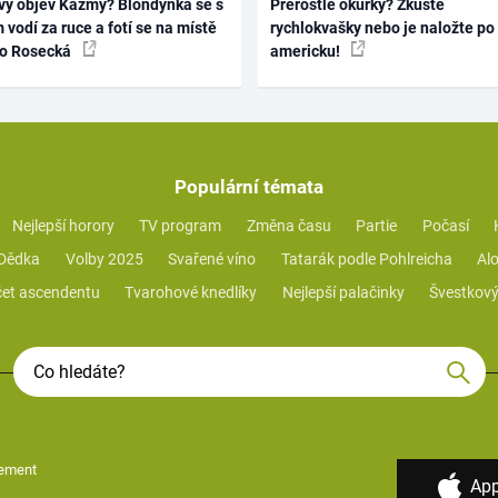
vý objev Kazmy? Blondýnka se s
Přerostlé okurky? Zkuste
 vodí za ruce a fotí se na místě
rychlokvašky nebo je naložte po
ko Rosecká
americku!
Populární témata
Nejlepší horory
TV program
Změna času
Partie
Počasí
 Dědka
Volby 2025
Svařené víno
Tatarák podle Pohlreicha
Alo
et ascendentu
Tvarohové knedlíky
Nejlepší palačinky
Švestkový
ement
App