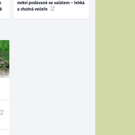
o
mrkví podávané se salátem – lehká
ně
a chutná večeře