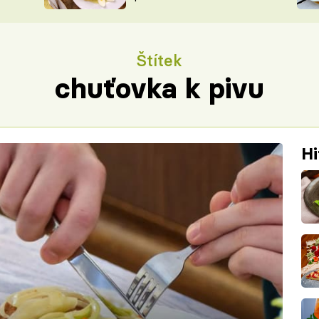
ŠÉFREDAK
VYCHYTÁVKY
SOUTĚŽ FR
NA NÁKUPECH
Štítek
ČASOPIS
chuťovka k pivu
Hi