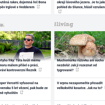
outěná rakev, dojemná řeč Bona
okraji lávového jezera. Je to jak
zpěv Irglové s Vedderem
pohled do Slunce, hlásil vzruše
rtyho frky: Táta kvůli mému
Muchomůrku růžovku ani sucho
oru málem přišel o práci,
nezdolá! Jak ji rozeznat od
práví kontroverzní Řezník
tygrované?
per Vercetti vyfasoval na
V srpnu nezapomeňte přesadit
vensku 5 let vězení, pak bude ze
velkokvěté kosatce. Jak na to?
mě vyhoštěn