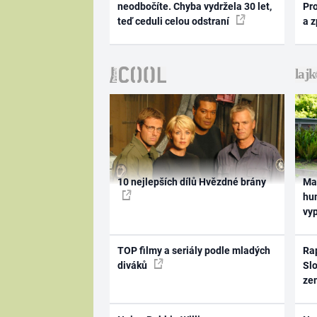
neodbočíte. Chyba vydržela 30 let,
Pr
teď ceduli celou odstraní
a 
10 nejlepších dílů Hvězdné brány
Ma
hum
vy
TOP filmy a seriály podle mladých
Rap
diváků
Slo
ze