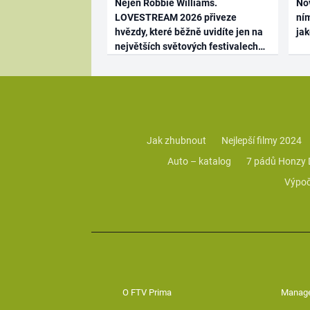
Nejen Robbie Williams.
No
LOVESTREAM 2026 přiveze
ním
hvězdy, které běžně uvidíte jen na
ja
největších světových festivalech
Jak zhubnout
Nejlepší filmy 2024
Auto – katalog
7 pádů Honzy
Výpoč
O FTV Prima
Manag