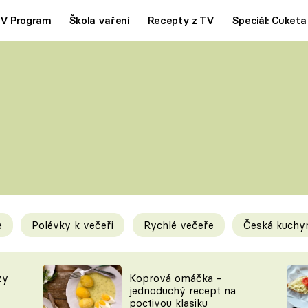
V Program
Škola vaření
Recepty z TV
Speciál: Cuketa
Polévky
Saláty
ČESKÁ KLASIKA
TĚSTOVIN
SILNÉ VÝVARY
SLADKÉ
KRÉMOVÉ
BEZMASÁ J
e
Polévky k večeři
Rychlé večeře
Česká kuchy
y
Tipy a triky
Novink
zy
Koprová omáčka -
jednoduchý recept na
poctivou klasiku
KAM ZA JÍDLEM
BLOG