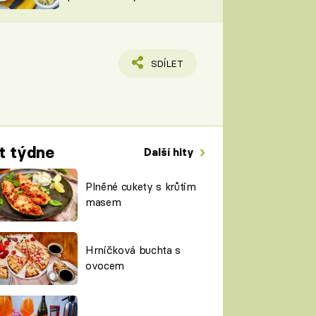
TORKY
ESH
SDÍLET
t týdne
Další hity
Plněné cukety s krůtím
masem
Hrníčková buchta s
ovocem