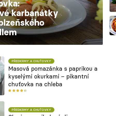
ovka:
vé karbanátky
 plzeňského
dlem
PŘEDKRMY A CHUŤOVKY
Masová pomazánka s paprikou a
kyselými okurkami – pikantní
chuťovka na chleba
PŘEDKRMY A CHUŤOVKY