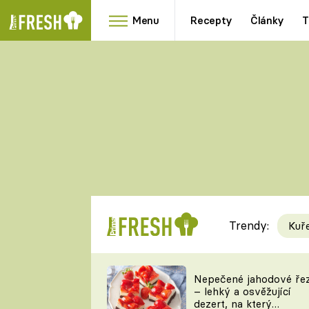
Menu
Recepty
Články
T
Oblíbené
Přílohy
recepty
HRANOLKY
HOUBY
KNEDLÍKY
DÝNĚ
KAŠE
RYCHLOVKY
Trendy:
Kuř
Populární
Videorecept
Nepečené jahodové ře
– lehký a osvěžující
kuchaři
dezert, na který
TEĎ VAŘÍ ŠÉF!