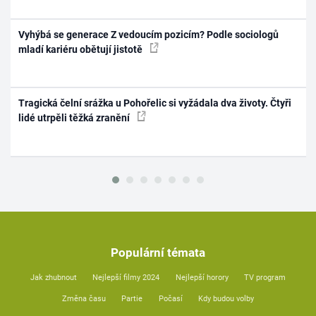
Vyhýbá se generace Z vedoucím pozicím? Podle sociologů
mladí kariéru obětují jistotě
Tragická čelní srážka u Pohořelic si vyžádala dva životy. Čtyři
lidé utrpěli těžká zranění
Populární témata
Jak zhubnout
Nejlepší filmy 2024
Nejlepší horory
TV program
Změna času
Partie
Počasí
Kdy budou volby