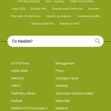
ZOO Nové začátky
Auto – katalog
7 pádů Honzy Dědka
Volby 2025
Svařené víno
Tatarák podle Pohlreicha
Aloe vera
Pěstování lichořeřišnice
Výpočet ascendentu
Tvarohové knedlíky
Nejlepší palačinky
Švestkový koláč
O FTV Prima
Management
Volná místa
Press
Reklama
Castingy a výzvy
HbbTV
Kontakty
Podmínky užívání
Zpracování osobních údajů
Cookies
Nápověda
Vlastník FTV Prima spol. s
Redakce