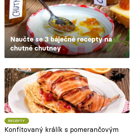
Škola vaření
Recepty z TV
Speciál: Cuketa
Naučte se 3 báječné recepty na
chutné chutney
Těhotnej kuchař
Sledujte prima+
Přihlášení
Sledujte nás
RECEPTY
Konfitovaný králík s pomerančovým