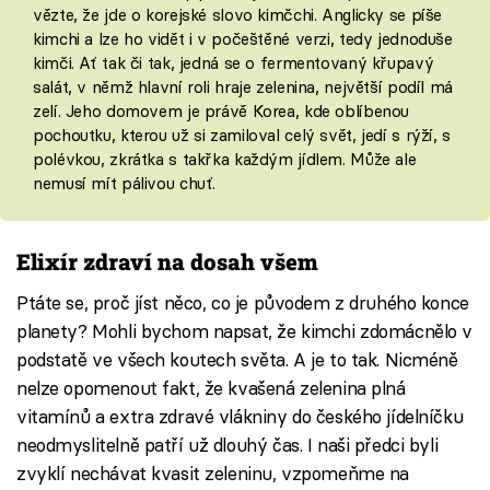
vězte, že jde o korejské slovo kimčchi. Anglicky se píše
kimchi a lze ho vidět i v počeštěné verzi, tedy jednoduše
kimči. Ať tak či tak, jedná se o fermentovaný křupavý
salát, v němž hlavní roli hraje zelenina, největší podíl má
zelí. Jeho domovem je právě Korea, kde oblíbenou
pochoutku, kterou už si zamiloval celý svět, jedí s rýží, s
polévkou, zkrátka s takřka každým jídlem. Může ale
nemusí mít pálivou chuť.
Elixír zdraví na dosah všem
Ptáte se, proč jíst něco, co je původem z druhého konce
planety? Mohli bychom napsat, že kimchi zdomácnělo v
podstatě ve všech koutech světa. A je to tak. Nicméně
nelze opomenout fakt, že kvašená zelenina plná
vitamínů a extra zdravé vlákniny do českého jídelníčku
neodmyslitelně patří už dlouhý čas. I naši předci byli
zvyklí nechávat kvasit zeleninu, vzpomeňme na