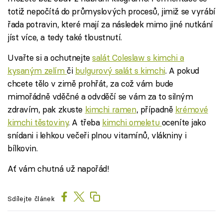
totiž nepočítá do průmyslových procesů, jimiž se vyrábí
řada potravin, které mají za následek mimo jiné nutkání
jíst více, a tedy také tloustnutí.
Uvařte si a ochutnejte
salát Coleslaw s kimchi a
kysaným zelím
či
bulgurový salát s kimchi
. A pokud
chcete tělo v zimě prohřát, za což vám bude
mimořádně vděčné a odvděčí se vám za to silným
zdravím, pak zkuste
kimchi ramen
, případně
krémové
kimchi těstoviny
. A třeba
kimchi omeletu
oceníte jako
snídani i lehkou večeři plnou vitamínů, vlákniny i
bílkovin.
Ať vám chutná už napořád!
Sdílejte článek