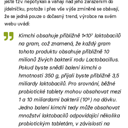
ještě tzv. nepotykali a váhají nad jeho zařazením do
jídelníčku, protože i přes vše výše zmíněné se obávají,
že se jedná pouze o dočasný trend, výrobce na svém
webu uvádí:
Kimchi obsahuje přibližně 1×10⁷ laktobacilů
na gram, což znamená, že každý gram
tohoto produktu obsahuje přibližně 10
milionů živých bakterií rodu Lactobacillus.
Pokud byste snědli balení kimchi o
hmotnosti 350 g, přijali byste přibližně 3,5
miliardy laktobacilů. Pro srovnání, běžné
probiotické tablety mohou obsahovat mezi
1 a 10 miliardami bakterií (10⁹) na dávku.
Jedno balení kimchi tedy může obsahovat
množství laktobacilů odpovídající několika
probiotickým tabletám, v závislosti na