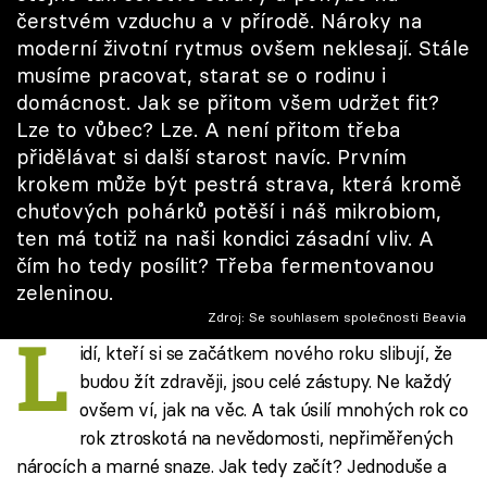
Škola vaření
čerstvém vzduchu a v přírodě. Nároky na
moderní životní rytmus ovšem neklesají. Stále
Recepty z TV
musíme pracovat, starat se o rodinu i
domácnost. Jak se přitom všem udržet fit?
Speciál: Cuketa
Lze to vůbec? Lze. A není přitom třeba
přidělávat si další starost navíc. Prvním
Těhotnej kuchař
krokem může být pestrá strava, která kromě
chuťových pohárků potěší i náš mikrobiom,
Sledujte prima+
ten má totiž na naši kondici zásadní vliv. A
čím ho tedy posílit? Třeba fermentovanou
zeleninou.
Přihlášení
Zdroj: Se souhlasem společnosti Beavia
L
idí, kteří si se začátkem nového roku slibují, že
budou žít zdravěji, jsou celé zástupy. Ne každý
Sledujte nás
ovšem ví, jak na věc. A tak úsilí mnohých rok co
rok ztroskotá na nevědomosti, nepřiměřených
nárocích a marné snaze. Jak tedy začít? Jednoduše a