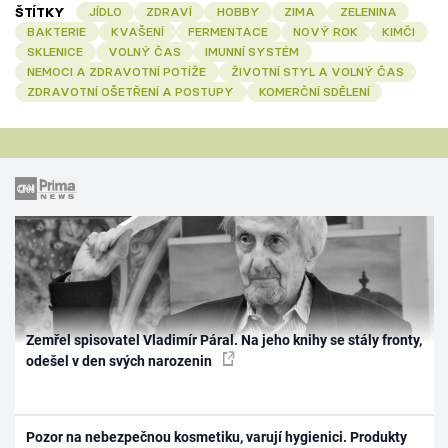
ŠTÍTKY
JÍDLO
ZDRAVÍ
HOBBY
ZIMA
ZELENINA
BAKTERIE
KVAŠENÍ
FERMENTACE
NOVÝ ROK
KIMČI
SKLENICE
VOLNÝ ČAS
IMUNNÍ SYSTÉM
NEMOCI A ZDRAVOTNÍ POTÍŽE
ŽIVOTNÍ STYL A VOLNÝ ČAS
ZDRAVOTNÍ OŠETŘENÍ A POSTUPY
KOMERČNÍ SDĚLENÍ
Zemřel spisovatel Vladimír Páral. Na jeho knihy se stály fronty,
odešel v den svých narozenin
Pozor na nebezpečnou kosmetiku, varují hygienici. Produkty