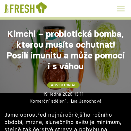
Kuře
Polévky k večeři
Rychlé večeře
Trendy:
Kimchi – probiotická bomba,
Česká kuchyně
Čokoláda
kterou musíte ochutnat!
Posílí imunitu a může pomoci
i s váhou
Témata
ADVERTORIÁL
Recepty
19. ledna 2026 13:11
Komerční sdělení
,
Lea Janochová
Články
Jsme uprostřed nejnáročnějšího ročního
TV Program
období, mrzne, slunečního svitu je minimum,
stejně tak čerstvé stravy a pohybu na