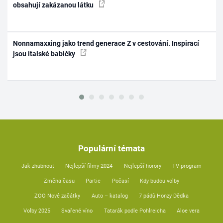
obsahují zakázanou látku
Nonnamaxxing jako trend generace Z v cestování. Inspirací
jsou italské babičky
Populární témata
Jak zhubnout
Nejlepší filmy 2024
Nejlepší horory
TV program
Změna času
Partie
Počasí
Kdy budou volby
ZOO Nové začátky
Auto – katalog
7 pádů Honzy Dědka
Volby 2025
Svařené víno
Tatarák podle Pohlreicha
Aloe vera