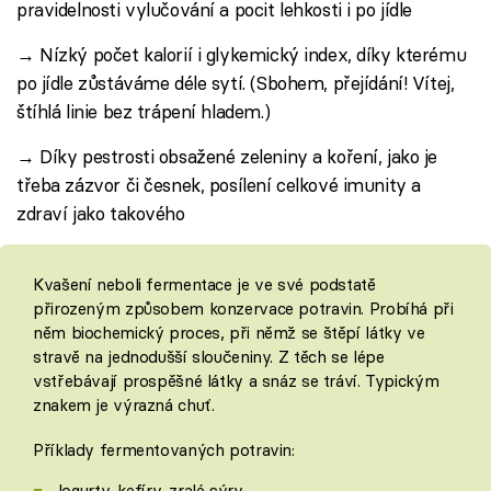
pravidelnosti vylučování a pocit lehkosti i po jídle
→ Nízký počet kalorií i glykemický index, díky kterému
po jídle zůstáváme déle sytí. (Sbohem, přejídání! Vítej,
štíhlá linie bez trápení hladem.)
→ Díky pestrosti obsažené zeleniny a koření, jako je
třeba zázvor či česnek, posílení celkové imunity a
zdraví jako takového
Kvašení neboli fermentace je ve své podstatě
přirozeným způsobem konzervace potravin. Probíhá při
něm biochemický proces, při němž se štěpí látky ve
stravě na jednodušší sloučeniny. Z těch se lépe
vstřebávají prospěšné látky a snáz se tráví. Typickým
znakem je výrazná chuť.
Příklady fermentovaných potravin:
Jogurty, kefíry, zralé sýry