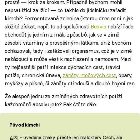
prostě — krok za krokem. Případně bychom mohli
napsat lžící za lžící — co takhle do jídelníčku zařadit
kimchi? Fermentovaná zelenina (kterou dnes není nijak
složité získat, např. tu od společnosti
Beavia
nabízí řada
obchodů) je jedním z mála způsobů, jak se v zimě
zásobit vitamíny a prospěšnými látkami, aniž bychom
ochlazovali, tedy i zatěžovali organismus, což je v zimě
nežádoucí a může vést k nachlazení a nemocem. Mezi
ty nejčastější patří infekce dýchacích cest, trávicí
potíže, chronická únava,
záněty močových cest
, opary,
mykózy a plísně, či záněty středouší a dlouhé hojení ran.
Že alespoň jednu ze zmíněných zdravotních potíží
každoročně absolvujete? Pak čtěte dále.
Původ kimchi
김치 - uvedené znaky přečte jen málokterý Čech, ale