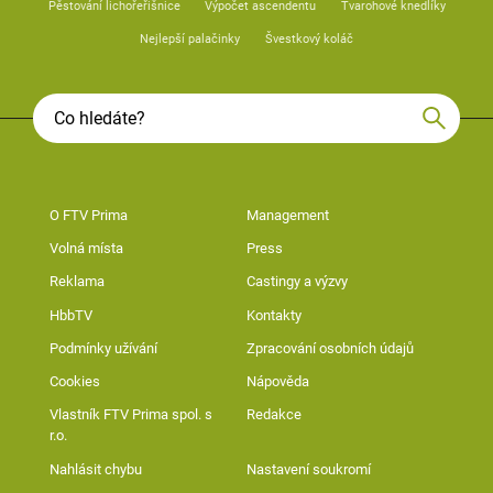
Pěstování lichořeřišnice
Výpočet ascendentu
Tvarohové knedlíky
Nejlepší palačinky
Švestkový koláč
O FTV Prima
Management
Volná místa
Press
Reklama
Castingy a výzvy
HbbTV
Kontakty
Podmínky užívání
Zpracování osobních údajů
Cookies
Nápověda
Vlastník FTV Prima spol. s
Redakce
r.o.
Nahlásit chybu
Nastavení soukromí