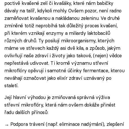
poctivě kvašené zelí či kvašáky, které nám babičky
dávaly na talíř, kdykoli mohly. Ovšem pozor, není radno
zaměňovat kvašenou a nakládanou zeleninu. Ve druhé
zmíněné totiž neprobíhá tak důležitý proces kvašení,
při kterém vznikají enzymy a miliardy laktobacilů
různých druhů. Ty posilují mikroorganismy, kterých
máme ve střevech každý asi dvě kila, a způsob, jakým
ovlivňují naše zdraví i životy jako takové, (nejen) vědce
nepřestává udivovat. Ti kromě významu střevní
mikroflóry opěvují i samotné účinky fermentace, kterou
neváhají označovat jako elixír zdraví uznávaný po
staletí.
Její hlavní výhodou je zmiňovaná správná výživa
střevní mikroflóry, která nám ovšem dokáže přinést
řadu dalších přínosů:
→ Podpora trávení (např. eliminace nadýmání), zlepšení