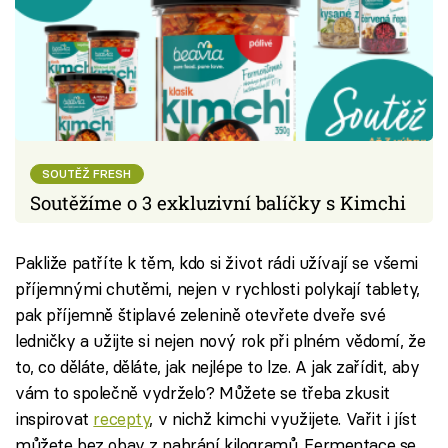
SOUTĚŽ FRESH
Soutěžíme o 3 exkluzivní balíčky s Kimchi
Pakliže patříte k těm, kdo si život rádi užívají se všemi
příjemnými chutěmi, nejen v rychlosti polykají tablety,
pak příjemně štiplavé zelenině otevřete dveře své
ledničky a užijte si nejen nový rok při plném vědomí, že
to, co děláte, děláte, jak nejlépe to lze. A jak zařídit, aby
vám to společně vydrželo? Můžete se třeba zkusit
inspirovat
recepty
, v nichž kimchi využijete. Vařit i jíst
můžete bez obav z nabrání kilogramů. Fermentace se