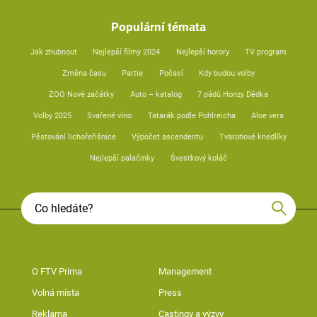
Populární témata
Jak zhubnout
Nejlepší filmy 2024
Nejlepší horory
TV program
Změna času
Partie
Počasí
Kdy budou volby
ZOO Nové začátky
Auto – katalog
7 pádů Honzy Dědka
Volby 2025
Svařené víno
Tatarák podle Pohlreicha
Aloe vera
Pěstování lichořeřišnice
Výpočet ascendentu
Tvarohové knedlíky
Nejlepší palačinky
Švestkový koláč
O FTV Prima
Management
Volná místa
Press
Reklama
Castingy a výzvy