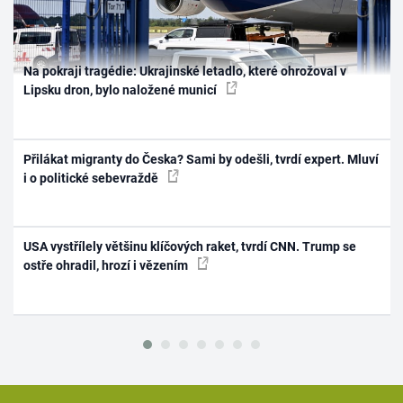
Na pokraji tragédie: Ukrajinské letadlo, které ohrožoval v
Lipsku dron, bylo naložené municí
Přilákat migranty do Česka? Sami by odešli, tvrdí expert. Mluví
i o politické sebevraždě
USA vystřílely většinu klíčových raket, tvrdí CNN. Trump se
ostře ohradil, hrozí i vězením