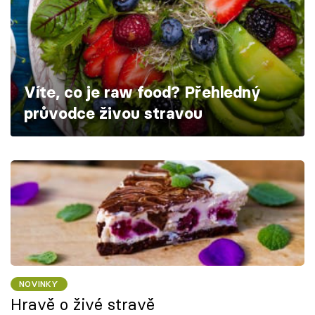
Škola vaření
Recepty z TV
Speciál: Cuketa
Víte, co je raw food? Přehledný
průvodce živou stravou
Těhotnej kuchař
Sledujte prima+
Přihlášení
Sledujte nás
NOVINKY
Hravě o živé stravě