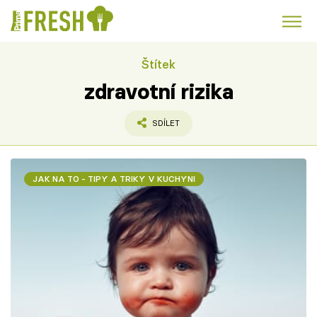
Štítek
Kuře
Polévky k večeři
Rychlé večeře
Trendy:
zdravotní rizika
Česká kuchyně
Čokoláda
SDÍLET
JAK NA TO - TIPY A TRIKY V KUCHYNI
Témata
Recepty
Články
TV Program