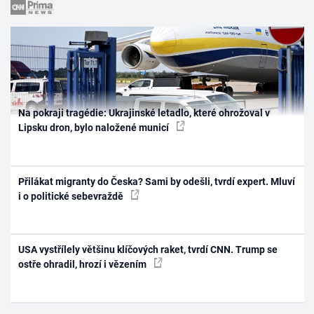
Na pokraji tragédie: Ukrajinské letadlo, které ohrožoval v
Lipsku dron, bylo naložené municí
Přilákat migranty do Česka? Sami by odešli, tvrdí expert. Mluví
i o politické sebevraždě
USA vystřílely většinu klíčových raket, tvrdí CNN. Trump se
ostře ohradil, hrozí i vězením