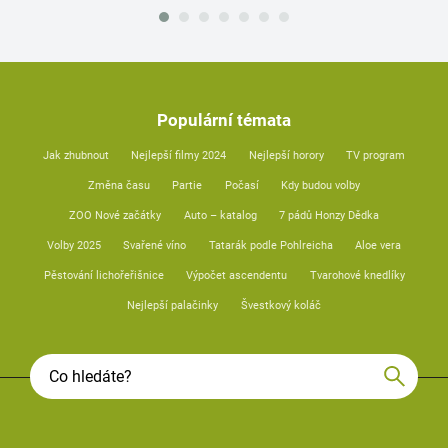
Populární témata
Jak zhubnout
Nejlepší filmy 2024
Nejlepší horory
TV program
Změna času
Partie
Počasí
Kdy budou volby
ZOO Nové začátky
Auto – katalog
7 pádů Honzy Dědka
Volby 2025
Svařené víno
Tatarák podle Pohlreicha
Aloe vera
Pěstování lichořeřišnice
Výpočet ascendentu
Tvarohové knedlíky
Nejlepší palačinky
Švestkový koláč