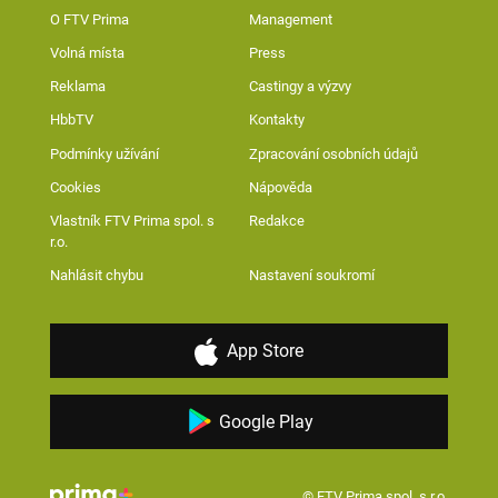
O FTV Prima
Management
Volná místa
Press
Reklama
Castingy a výzvy
HbbTV
Kontakty
Podmínky užívání
Zpracování osobních údajů
Cookies
Nápověda
Vlastník FTV Prima spol. s
Redakce
r.o.
Nahlásit chybu
Nastavení soukromí
App Store
Google Play
© FTV Prima spol. s r.o.