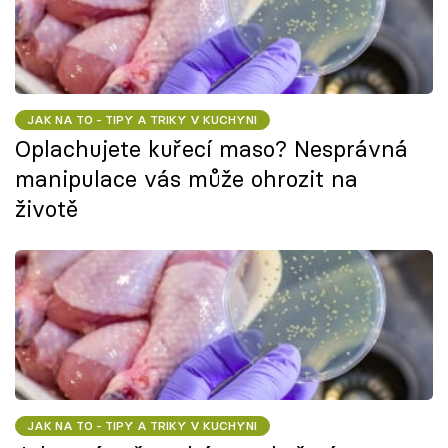
JAK NA TO - TIPY A TRIKY V KUCHYNI
Oplachujete kuřecí maso? Nesprávná
manipulace vás může ohrozit na
životě
JAK NA TO - TIPY A TRIKY V KUCHYNI