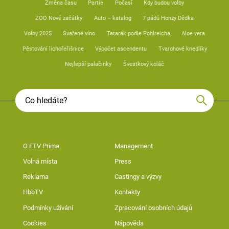
Změna času
Partie
Počasí
Kdy budou volby
ZOO Nové začátky
Auto – katalog
7 pádů Honzy Dědka
Volby 2025
Svařené víno
Tatarák podle Pohlreicha
Aloe vera
Pěstování lichořeřišnice
Výpočet ascendentu
Tvarohové knedlíky
Nejlepší palačinky
Švestkový koláč
O FTV Prima
Management
Volná místa
Press
Reklama
Castingy a výzvy
HbbTV
Kontakty
Podmínky užívání
Zpracování osobních údajů
Cookies
Nápověda