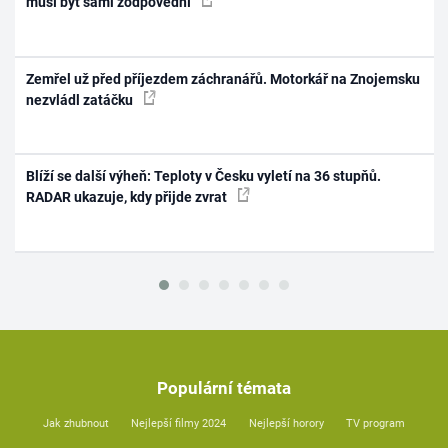
musí být sami zodpovědní
Zemřel už před příjezdem záchranářů. Motorkář na Znojemsku
nezvládl zatáčku
Blíží se další výheň: Teploty v Česku vyletí na 36 stupňů.
RADAR ukazuje, kdy přijde zvrat
Populární témata
Jak zhubnout
Nejlepší filmy 2024
Nejlepší horory
TV program