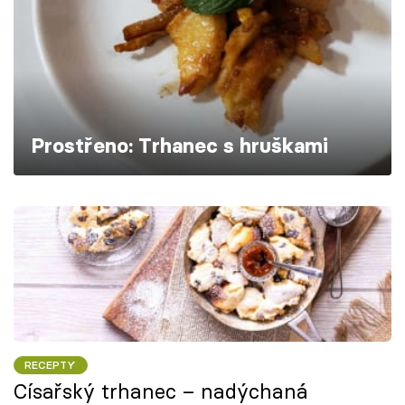
Škola vaření
Recepty z TV
Speciál: Cuketa
Prostřeno: Trhanec s hruškami
Těhotnej kuchař
Sledujte prima+
Přihlášení
Sledujte nás
RECEPTY
Císařský trhanec – nadýchaná