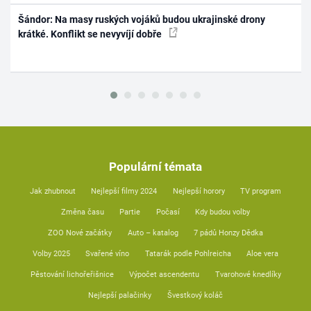
Šándor: Na masy ruských vojáků budou ukrajinské drony
krátké. Konflikt se nevyvíjí dobře
Populární témata
Jak zhubnout
Nejlepší filmy 2024
Nejlepší horory
TV program
Změna času
Partie
Počasí
Kdy budou volby
ZOO Nové začátky
Auto – katalog
7 pádů Honzy Dědka
Volby 2025
Svařené víno
Tatarák podle Pohlreicha
Aloe vera
Pěstování lichořeřišnice
Výpočet ascendentu
Tvarohové knedlíky
Nejlepší palačinky
Švestkový koláč