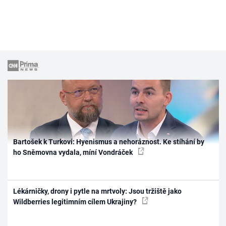
Bartošek k Turkovi: Hyenismus a nehoráznost. Ke stíhání by
ho Sněmovna vydala, míní Vondráček
Lékárničky, drony i pytle na mrtvoly: Jsou tržiště jako
Wildberries legitimním cílem Ukrajiny?