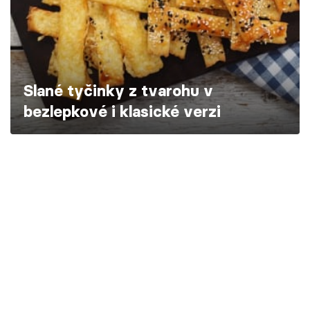
Škola vaření
Recepty z TV
Speciál: Cuketa
Slané tyčinky z tvarohu v
bezlepkové i klasické verzi
Těhotnej kuchař
Sledujte prima+
Přihlášení
Sledujte nás