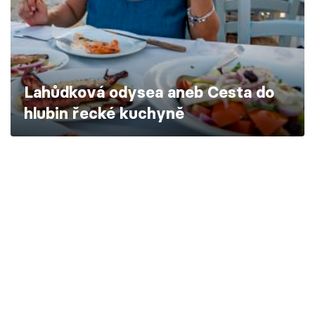
Škola vaření
Recepty z TV
Speciál: Cuketa
Lahůdková odysea aneb Cesta do
hlubin řecké kuchyně
Těhotnej kuchař
Sledujte prima+
Přihlášení
Sledujte nás