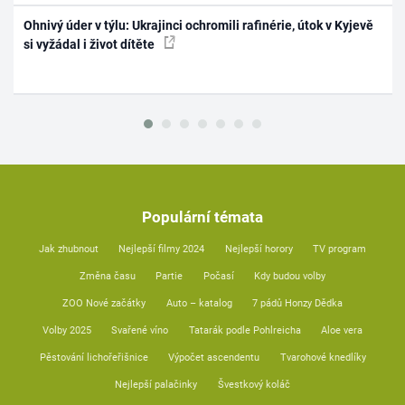
Ohnivý úder v týlu: Ukrajinci ochromili rafinérie, útok v Kyjevě
si vyžádal i život dítěte
Populární témata
Jak zhubnout
Nejlepší filmy 2024
Nejlepší horory
TV program
Změna času
Partie
Počasí
Kdy budou volby
ZOO Nové začátky
Auto – katalog
7 pádů Honzy Dědka
Volby 2025
Svařené víno
Tatarák podle Pohlreicha
Aloe vera
Pěstování lichořeřišnice
Výpočet ascendentu
Tvarohové knedlíky
Nejlepší palačinky
Švestkový koláč