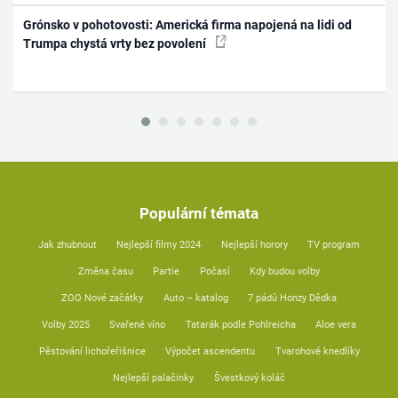
Grónsko v pohotovosti: Americká firma napojená na lidi od
Trumpa chystá vrty bez povolení
Populární témata
Jak zhubnout
Nejlepší filmy 2024
Nejlepší horory
TV program
Změna času
Partie
Počasí
Kdy budou volby
ZOO Nové začátky
Auto – katalog
7 pádů Honzy Dědka
Volby 2025
Svařené víno
Tatarák podle Pohlreicha
Aloe vera
Pěstování lichořeřišnice
Výpočet ascendentu
Tvarohové knedlíky
Nejlepší palačinky
Švestkový koláč