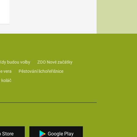
Kdy budou volby
ZOO Nové začátky
e vera
Pěstování lichořeřišnice
 koláč
 Store
Google Play