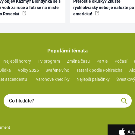
vý objev Kazmy? Blondýnka se s
Přerostlé okurky? Zkuste
 vodí za ruce a fotí se na místě
rychlokvašky nebo je naložte po
ko Rosecká
americku!
Populární témata
Nejlepší horory
TV program
Změna času
Partie
Počasí
 Dědka
Volby 2025
Svařené víno
Tatarák podle Pohlreicha
Alo
et ascendentu
Tvarohové knedlíky
Nejlepší palačinky
Švestkový
ement
App