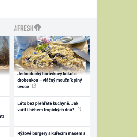
Jednoduchý borůvkový koláč s
drobenkou – vláčný moučník plný
ovoce
Léto bez přehřáté kuchyně. Jak
vařit i během tropických dnů?
atr
Rýžové burgery s kuřecím masem a