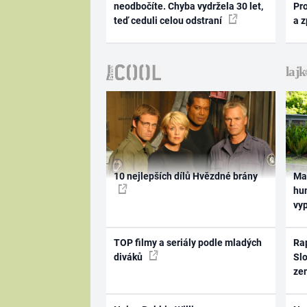
neodbočíte. Chyba vydržela 30 let,
Pr
teď ceduli celou odstraní
a 
10 nejlepších dílů Hvězdné brány
Ma
hum
vy
TOP filmy a seriály podle mladých
Rap
diváků
Slo
ze