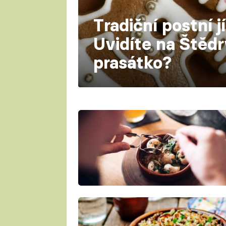
Tradiční postní j
Uvidíte na Štědr
prasátko?