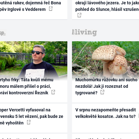
outěná rakev, dojemná řeč Bona
okraji lávového jezera. Je to jak
zpěv Irglové s Vedderem
pohled do Slunce, hlásil vzruše
rtyho frky: Táta kvůli mému
Muchomůrku růžovku ani sucho
oru málem přišel o práci,
nezdolá! Jak ji rozeznat od
práví kontroverzní Řezník
tygrované?
per Vercetti vyfasoval na
V srpnu nezapomeňte přesadit
vensku 5 let vězení, pak bude ze
velkokvěté kosatce. Jak na to?
mě vyhoštěn