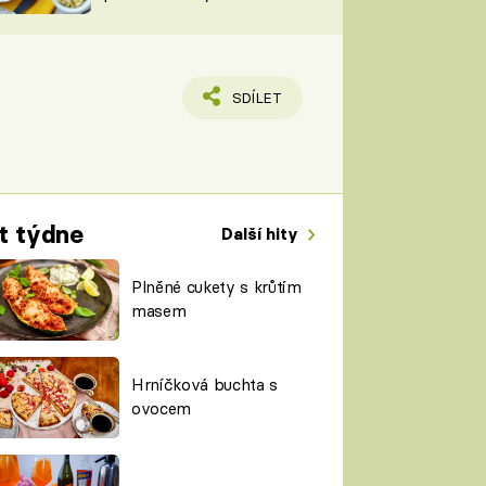
TORKY
ESH
SDÍLET
t týdne
Další hity
Plněné cukety s krůtím
masem
Hrníčková buchta s
ovocem