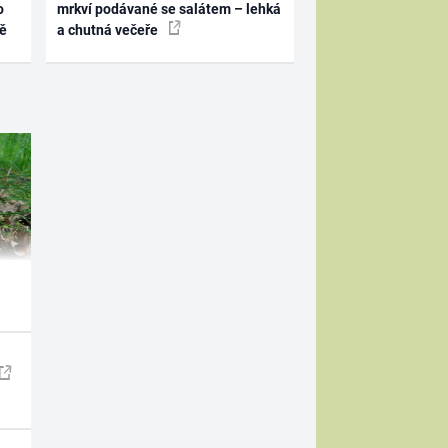
o
mrkví podávané se salátem – lehká
ně
a chutná večeře