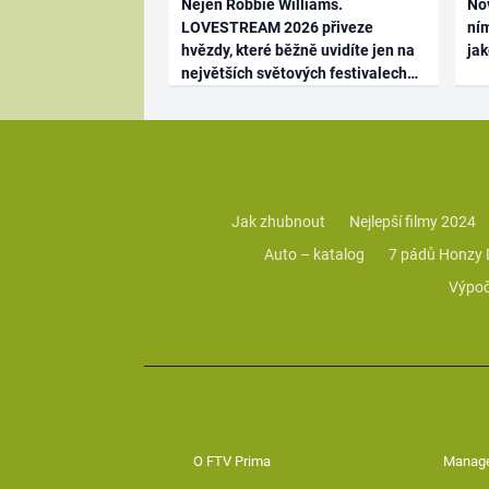
Nejen Robbie Williams.
No
LOVESTREAM 2026 přiveze
ním
hvězdy, které běžně uvidíte jen na
ja
největších světových festivalech
Jak zhubnout
Nejlepší filmy 2024
Auto – katalog
7 pádů Honzy
Výpoč
O FTV Prima
Manag