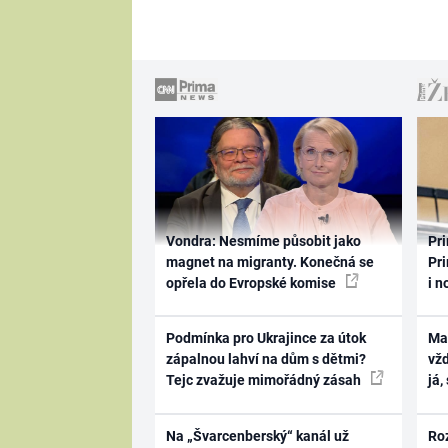
Vondra: Nesmíme působit jako
Pri
magnet na migranty. Konečná se
Pri
opřela do Evropské komise
i n
Podmínka pro Ukrajince za útok
Ma
zápalnou lahví na dům s dětmi?
vž
Tejc zvažuje mimořádný zásah
já,
Na „Švarcenberský“ kanál už
Ro