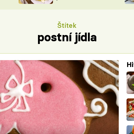
ŠÉFREDAK
VYCHYTÁVKY
SOUTĚŽ FR
NA NÁKUPECH
Štítek
ČASOPIS
postní jídla
Hi