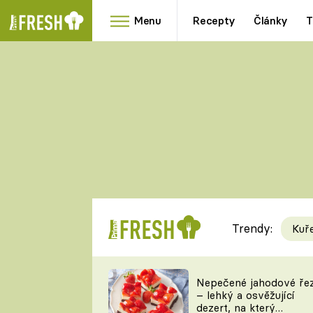
Menu
Recepty
Články
T
Oblíbené
Přílohy
recepty
HRANOLKY
HOUBY
KNEDLÍKY
DÝNĚ
KAŠE
RYCHLOVKY
Trendy:
Kuř
Populární
Videorecept
Nepečené jahodové ře
– lehký a osvěžující
kuchaři
dezert, na který
TEĎ VAŘÍ ŠÉF!