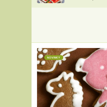
nepotřebujete troubu
ZDENĚK
ČESKO NA TALÍŘI
POHLREICH
KAROLÍNA,
JAROSLAV SAPÍK
DOMÁCÍ
KUCHAŘKA
KAROLÍNA
KAMBERSKÁ
NOVINKY