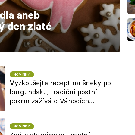
ídla aneb
ý den zlaté
NOVINKY
Vyzkoušejte recept na šneky po
burgundsku, tradiční postní
pokrm zažívá o Vánocích
renesanci
NOVINKY
Znáte staročeskou postní