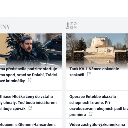
ma představila podzim: startuje
Tank KV-1 Němce dokonale
ma sport, vrací se Polabí, Zrádci
zaskočil
ové kriminálky
thiase Hložka ženy do vztahu
Operace Entebbe ukázala
dy uhnaly: Teď budu iniciátorem
schopnosti Izraele. Při
 slibuje zpěvák
osvobozování rukojmích padl br
premiéra
zloučení s Glenem Hansardem:
Video zachytilo výzkumníka na