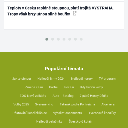
Teploty v Česku rapidně stoupnou, platí trojitá VÝSTRAHA.
Tropy však brzy utnou silné bouřky
Populární témata
Jak zhubnout
Nejlepší filmy 2024
Nejlepší horory
TV program
Změna času
Partie
Počasí
Kdy budou volby
ZOO Nové začátky
Auto – katalog
7 pádů Honzy Dědka
Volby 2025
Svařené víno
Tatarák podle Pohlreicha
Aloe vera
Pěstování lichořeřišnice
Výpočet ascendentu
Tvarohové knedlíky
Nejlepší palačinky
Švestkový koláč