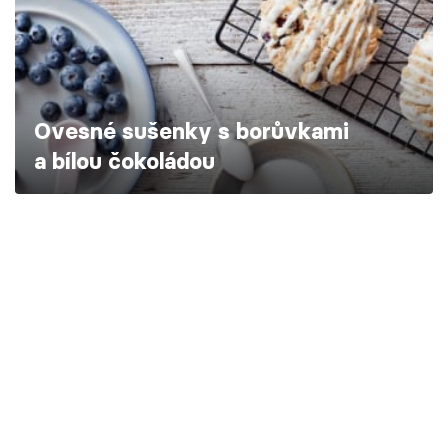
Škola vaření
Recepty z TV
Speciál: Cuketa
Ovesné sušenky s borůvkami
a bílou čokoládou
Těhotnej kuchař
Sledujte prima+
Přihlášení
Sledujte nás