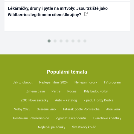
Lékárničky, drony i pytle na mrtvoly: Jsou tržiště jako
Wildberries legitimním cílem Ukrajiny?
Populární témata
Jak zhubnout
Nejlepší filmy 2024
Nejlepší horory
TV program
Změna času
Partie
Počasí
Kdy budou volby
ZOO Nové začátky
Auto – katalog
7 pádů Honzy Dědka
Volby 2025
Svařené víno
Tatarák podle Pohlreicha
Aloe vera
Pěstování lichořeřišnice
Výpočet ascendentu
Tvarohové knedlíky
Nejlepší palačinky
Švestkový koláč