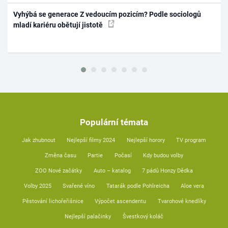
Vyhýbá se generace Z vedoucím pozicím? Podle sociologů
mladí kariéru obětují jistotě
Populární témata
Jak zhubnout
Nejlepší filmy 2024
Nejlepší horory
TV program
Změna času
Partie
Počasí
Kdy budou volby
ZOO Nové začátky
Auto – katalog
7 pádů Honzy Dědka
Volby 2025
Svařené víno
Tatarák podle Pohlreicha
Aloe vera
Pěstování lichořeřišnice
Výpočet ascendentu
Tvarohové knedlíky
Nejlepší palačinky
Švestkový koláč