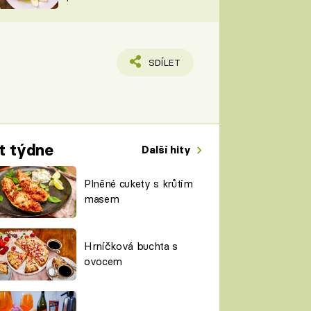
TORKY
ESH
SDÍLET
t týdne
Další hity
Plněné cukety s krůtím
masem
Hrníčková buchta s
ovocem