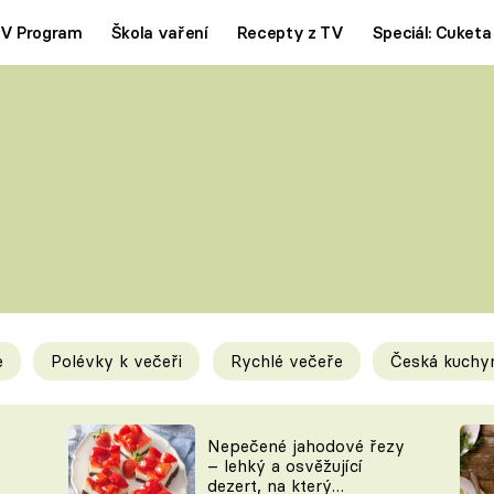
V Program
Škola vaření
Recepty z TV
Speciál: Cuketa
Polévky
Saláty
ČESKÁ KLASIKA
TĚSTOVIN
SILNÉ VÝVARY
SLADKÉ
KRÉMOVÉ
BEZMASÁ J
e
Polévky k večeři
Rychlé večeře
Česká kuchy
y
Tipy a triky
Novink
Nepečené jahodové řezy
– lehký a osvěžující
dezert, na který
KAM ZA JÍDLEM
BLOG