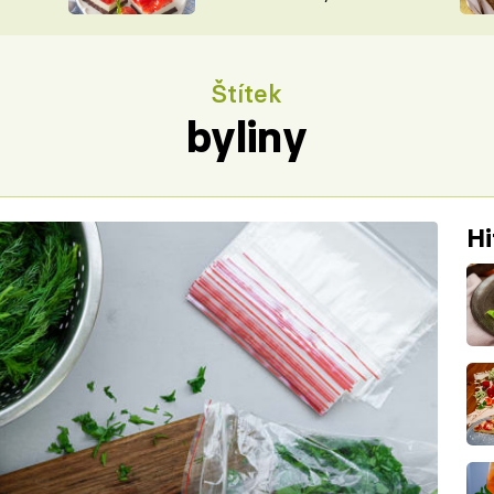
nepotřebujete troubu
ŠÉFREDAK
VYCHYTÁVKY
SOUTĚŽ FR
NA NÁKUPECH
Štítek
ČASOPIS
byliny
Hi