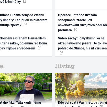
ové kriminálky
thiase Hložka ženy do vztahu
Operace Entebbe ukázala
dy uhnaly: Teď budu iniciátorem
schopnosti Izraele. Při
 slibuje zpěvák
osvobozování rukojmích padl br
premiéra
zloučení s Glenem Hansardem:
Video zachytilo výzkumníka na
outěná rakev, dojemná řeč Bona
okraji lávového jezera. Je to jak
zpěv Irglové s Vedderem
pohled do Slunce, hlásil vzruše
rtyho frky: Táta kvůli mému
Kdo byl svatý Vavřinec, patron v