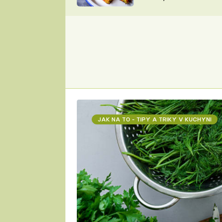
skvělý způsob, jak
ZDENĚK
zpracovat přerostlé
ČESKO NA TALÍŘI
cukety
POHLREICH
KAROLÍNA,
JAROSLAV SAPÍK
DOMÁCÍ
KUCHAŘKA
KAROLÍNA
KAMBERSKÁ
JAK NA TO - TIPY A TRIKY V KUCHYNI