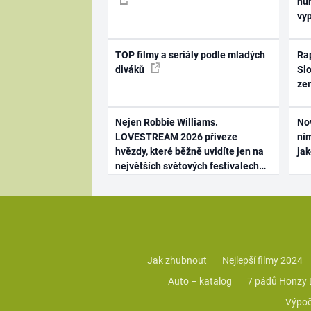
hum
vy
TOP filmy a seriály podle mladých
Rap
diváků
Slo
ze
Nejen Robbie Williams.
No
LOVESTREAM 2026 přiveze
ním
hvězdy, které běžně uvidíte jen na
ja
největších světových festivalech
Jak zhubnout
Nejlepší filmy 2024
Auto – katalog
7 pádů Honzy
Výpoč