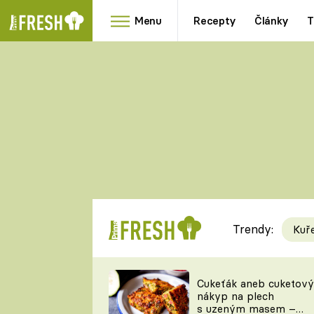
Menu
Recepty
Články
T
Oblíbené
Přílohy
recepty
HRANOLKY
HOUBY
KNEDLÍKY
DÝNĚ
KAŠE
RYCHLOVKY
Trendy:
Kuř
Populární
Videorecept
Cukeťák aneb cuketový
nákyp na plech
kuchaři
s uzeným masem –
TEĎ VAŘÍ ŠÉF!