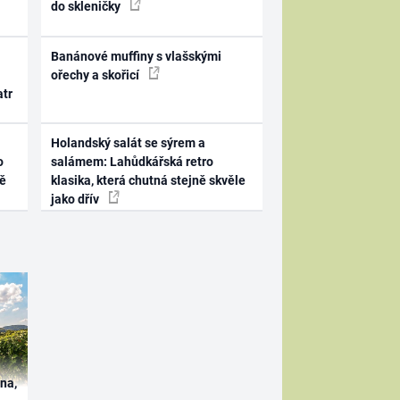
do skleničky
Banánové muffiny s vlašskými
ořechy a skořicí
atr
Holandský salát se sýrem a
o
salámem: Lahůdkářská retro
ně
klasika, která chutná stejně skvěle
jako dřív
ína,