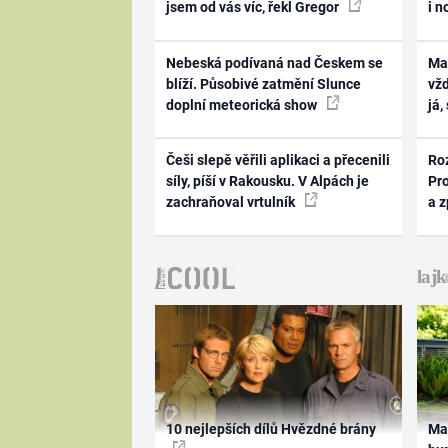
jsem od vás víc, řekl Gregor
i n
Nebeská podívaná nad Českem se
Ma
blíží. Působivé zatmění Slunce
vž
doplní meteorická show
já,
Češi slepě věřili aplikaci a přecenili
Ro
síly, píší v Rakousku. V Alpách je
Pr
zachraňoval vrtulník
a 
10 nejlepších dílů Hvězdné brány
Ma