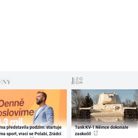
ma představila podzim: startuje
Tank KV-1 Němce dokonale
ma sport, vrací se Polabí, Zrádci
zaskočil