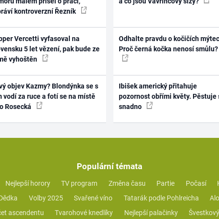
oru málem přišel o práci,
a co jsou Vavřincovy slzy?
práví kontroverzní Řezník
per Vercetti vyfasoval na
Odhalte pravdu o kočičích mýtec
vensku 5 let vězení, pak bude ze
Proč černá kočka nenosí smůlu?
mě vyhoštěn
vý objev Kazmy? Blondýnka se s
Ibišek americký přitahuje
 vodí za ruce a fotí se na místě
pozornost obřími květy. Pěstuje 
ko Rosecká
snadno
Populární témata
Nejlepší horory
TV program
Změna času
Partie
Počasí
 Dědka
Volby 2025
Svařené víno
Tatarák podle Pohlreicha
Alo
et ascendentu
Tvarohové knedlíky
Nejlepší palačinky
Švestkový