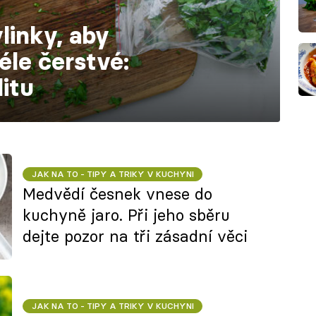
linky, aby
éle čerstvé:
litu
JAK NA TO - TIPY A TRIKY V KUCHYNI
Medvědí česnek vnese do
kuchyně jaro. Při jeho sběru
dejte pozor na tři zásadní věci
JAK NA TO - TIPY A TRIKY V KUCHYNI