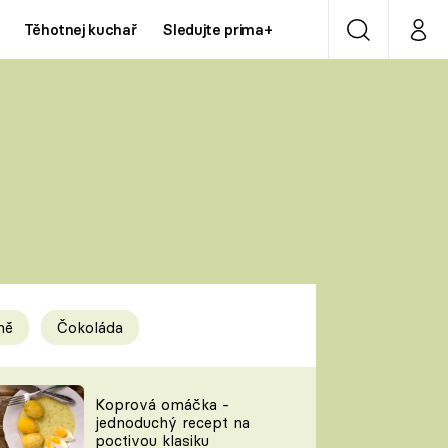
Těhotnej kuchař
Sledujte prima+
Vyhledávání
Můj p
Prima+
Y
CNN Prima NEWS
Prima ZOOM
ÍDLA
Prima LIVING
Prima Ženy
ně
Čokoláda
Prima LAJK
y
Koprová omáčka -
jednoduchý recept na
Sledujte nás
poctivou klasiku