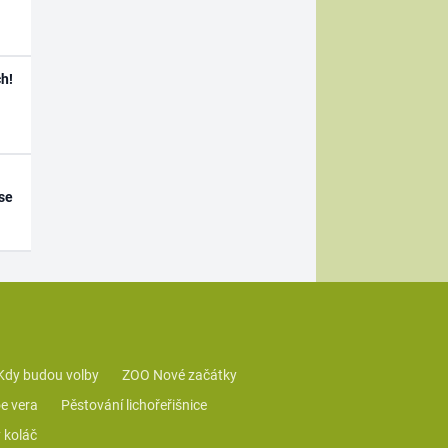
h!
se
Kdy budou volby
ZOO Nové začátky
e vera
Pěstování lichořeřišnice
 koláč