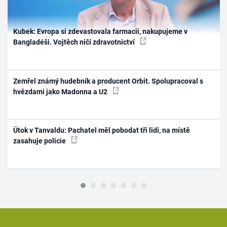
Kubek: Evropa si zdevastovala farmacii, nakupujeme v
Bangladéši. Vojtěch ničí zdravotnictví
Zemřel známý hudebník a producent Orbit. Spolupracoval s
hvězdami jako Madonna a U2
Útok v Tanvaldu: Pachatel měl pobodat tři lidi, na místě
zasahuje policie