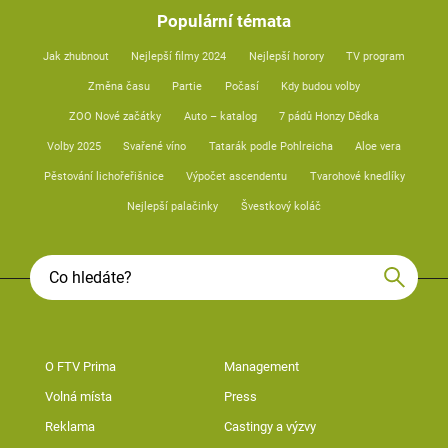
Populární témata
Jak zhubnout
Nejlepší filmy 2024
Nejlepší horory
TV program
Změna času
Partie
Počasí
Kdy budou volby
ZOO Nové začátky
Auto – katalog
7 pádů Honzy Dědka
Volby 2025
Svařené víno
Tatarák podle Pohlreicha
Aloe vera
Pěstování lichořeřišnice
Výpočet ascendentu
Tvarohové knedlíky
Nejlepší palačinky
Švestkový koláč
O FTV Prima
Management
Volná místa
Press
Reklama
Castingy a výzvy