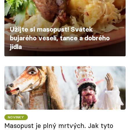
Škola vaření
Recepty z TV
Užijte si masopust! Svátek
Speciál: Cuketa
bujarého veselí, tance a dobrého
jídla
Těhotnej kuchař
Sledujte prima+
Přihlášení
Sledujte nás
NOVINKY
Masopust je plný mrtvých. Jak tyto