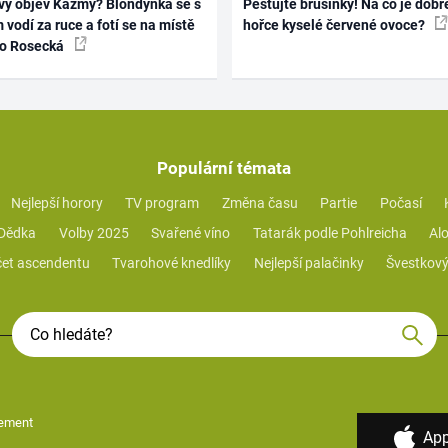
vý objev Kazmy? Blondýnka se s
Pěstujte brusinky! Na co je dobr
 vodí za ruce a fotí se na místě
hořce kyselé červené ovoce?
ko Rosecká
Populární témata
Nejlepší horory
TV program
Změna času
Partie
Počasí
 Dědka
Volby 2025
Svařené víno
Tatarák podle Pohlreicha
Alo
et ascendentu
Tvarohové knedlíky
Nejlepší palačinky
Švestkový
ement
App