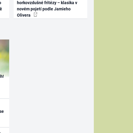
o
horkovzdušné fritézy – klasika v
ně
novém pojetí podle Jamieho
Olivera
h!
se