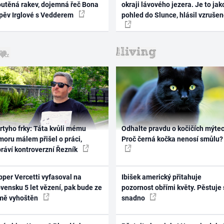
outěná rakev, dojemná řeč Bona
okraji lávového jezera. Je to jak
zpěv Irglové s Vedderem
pohled do Slunce, hlásil vzruše
rtyho frky: Táta kvůli mému
Odhalte pravdu o kočičích mýtec
oru málem přišel o práci,
Proč černá kočka nenosí smůlu?
práví kontroverzní Řezník
per Vercetti vyfasoval na
Ibišek americký přitahuje
vensku 5 let vězení, pak bude ze
pozornost obřími květy. Pěstuje 
mě vyhoštěn
snadno