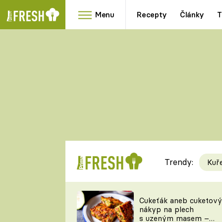
Menu
Recepty
Články
T
Oblíbené
Přílohy
recepty
HRANOLKY
HOUBY
KNEDLÍKY
DÝNĚ
KAŠE
RYCHLOVKY
Trendy:
Kuř
Populární
Videorecept
Cukeťák aneb cuketový
nákyp na plech
kuchaři
s uzeným masem –
TEĎ VAŘÍ ŠÉF!