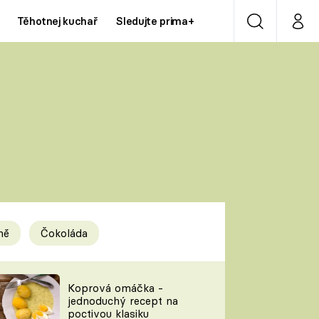
Těhotnej kuchař
Sledujte prima+
Vyhledávání
Můj p
Prima+
Y
CNN Prima NEWS
Prima ZOOM
ÍDLA
Prima LIVING
Prima Ženy
ně
Čokoláda
Prima LAJK
y
Koprová omáčka -
jednoduchý recept na
Sledujte nás
poctivou klasiku