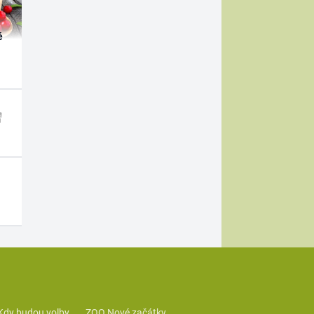
é
Kdy budou volby
ZOO Nové začátky