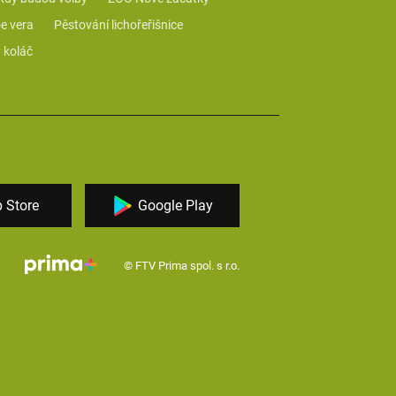
e vera
Pěstování lichořeřišnice
 koláč
 Store
Google Play
© FTV Prima spol. s r.o.