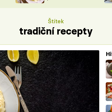
ŠÉFREDAK
VYCHYTÁVKY
SOUTĚŽ FR
NA NÁKUPECH
Štítek
ČASOPIS
tradiční recepty
Hi