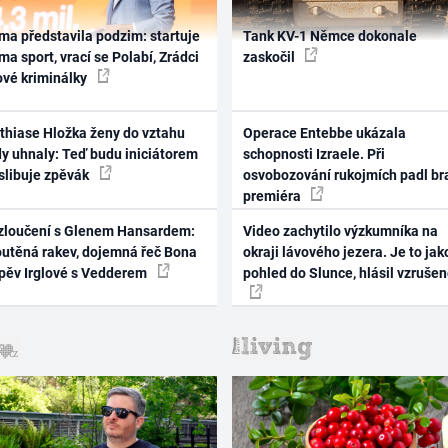
ma představila podzim: startuje
Tank KV-1 Němce dokonale
ma sport, vrací se Polabí, Zrádci
zaskočil
ové kriminálky
thiase Hložka ženy do vztahu
Operace Entebbe ukázala
dy uhnaly: Teď budu iniciátorem
schopnosti Izraele. Při
 slibuje zpěvák
osvobozování rukojmích padl br
premiéra
zloučení s Glenem Hansardem:
Video zachytilo výzkumníka na
outěná rakev, dojemná řeč Bona
okraji lávového jezera. Je to jak
zpěv Irglové s Vedderem
pohled do Slunce, hlásil vzruše