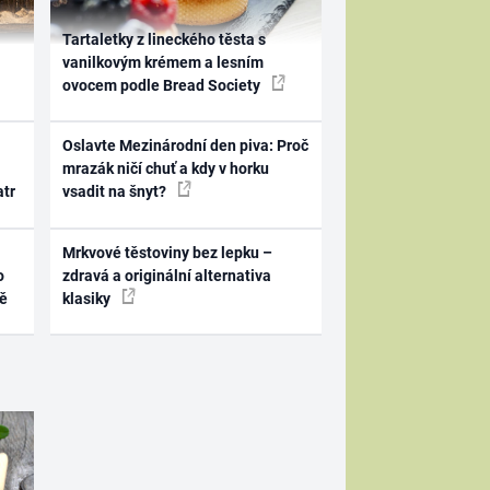
Tartaletky z lineckého těsta s
vanilkovým krémem a lesním
ovocem podle Bread Society
Oslavte Mezinárodní den piva: Proč
mrazák ničí chuť a kdy v horku
atr
vsadit na šnyt?
Mrkvové těstoviny bez lepku –
o
zdravá a originální alternativa
ně
klasiky