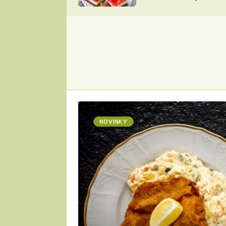
nepotřebujete troubu
ZDENĚK
ČESKO NA TALÍŘI
POHLREICH
KAROLÍNA,
JAROSLAV SAPÍK
DOMÁCÍ
KUCHAŘKA
KAROLÍNA
KAMBERSKÁ
NOVINKY