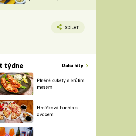
TORKY
ESH
SDÍLET
t týdne
Další hity
Plněné cukety s krůtím
masem
Hrníčková buchta s
ovocem