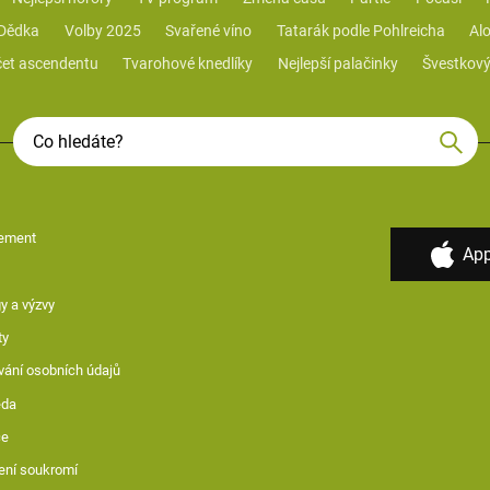
 Dědka
Volby 2025
Svařené víno
Tatarák podle Pohlreicha
Alo
et ascendentu
Tvarohové knedlíky
Nejlepší palačinky
Švestkový
ement
App
y a výzvy
ty
vání osobních údajů
ěda
ce
ení soukromí