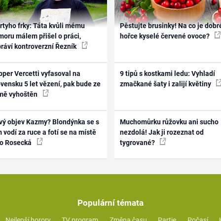
rtyho frky: Táta kvůli mému
Pěstujte brusinky! Na co je dobr
oru málem přišel o práci,
hořce kyselé červené ovoce?
práví kontroverzní Řezník
per Vercetti vyfasoval na
9 tipů s kostkami ledu: Vyhladí
vensku 5 let vězení, pak bude ze
zmačkané šaty i zalijí květiny
mě vyhoštěn
vý objev Kazmy? Blondýnka se s
Muchomůrku růžovku ani sucho
 vodí za ruce a fotí se na místě
nezdolá! Jak ji rozeznat od
ko Rosecká
tygrované?
Populární témata
Nejlepší horory
TV program
Změna času
Partie
Počasí