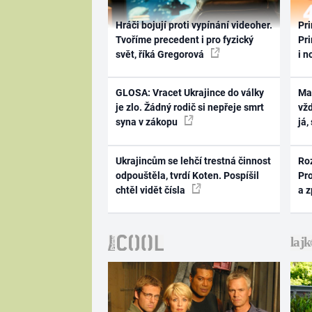
Hráči bojují proti vypínání videoher.
Pri
Tvoříme precedent i pro fyzický
Pri
svět, říká Gregorová
i n
GLOSA: Vracet Ukrajince do války
Ma
je zlo. Žádný rodič si nepřeje smrt
vž
syna v zákopu
já,
Ukrajincům se lehčí trestná činnost
Ro
odpouštěla, tvrdí Koten. Pospíšil
Pr
chtěl vidět čísla
a 