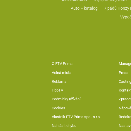
Auto – katalog
7 pádů Honzy
Výpoč
O FTV Prima
Manag
Volná místa
Press
Reklama
Casting
HbbTV
Kontak
Podmínky užívání
Zpraco
Cookies
Nápov
Vlastník FTV Prima spol. s r.o.
Redak
Nahlásit chybu
Nastav