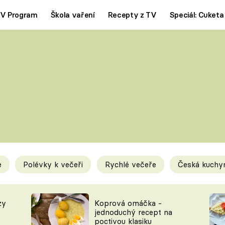
V Program
Škola vaření
Recepty z TV
Speciál: Cuketa
Polévky
Saláty
ČESKÁ KLASIKA
TĚSTOVIN
SILNÉ VÝVARY
SLADKÉ
KRÉMOVÉ
BEZMASÁ J
e
Polévky k večeři
Rychlé večeře
Česká kuchy
y
Tipy a triky
Novink
zy
Koprová omáčka -
jednoduchý recept na
poctivou klasiku
KAM ZA JÍDLEM
BLOG