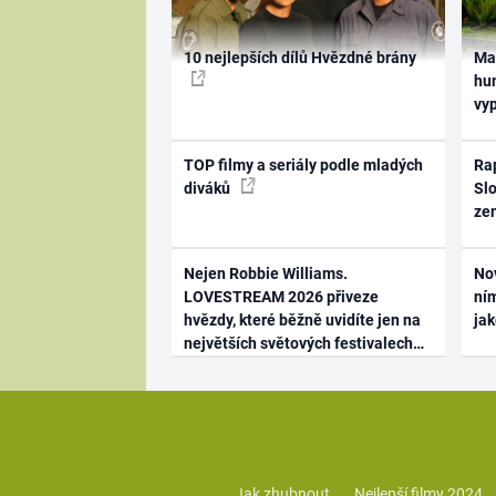
10 nejlepších dílů Hvězdné brány
Ma
hum
vy
TOP filmy a seriály podle mladých
Rap
diváků
Slo
ze
Nejen Robbie Williams.
No
LOVESTREAM 2026 přiveze
ním
hvězdy, které běžně uvidíte jen na
ja
největších světových festivalech
Jak zhubnout
Nejlepší filmy 2024