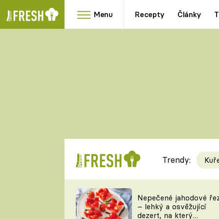
Menu
Recepty
Články
T
Oblíbené
Přílohy
recepty
HRANOLKY
HOUBY
KNEDLÍKY
DÝNĚ
KAŠE
RYCHLOVKY
Trendy:
Kuř
Populární
Videorecept
Nepečené jahodové ře
– lehký a osvěžující
kuchaři
dezert, na který
TEĎ VAŘÍ ŠÉF!