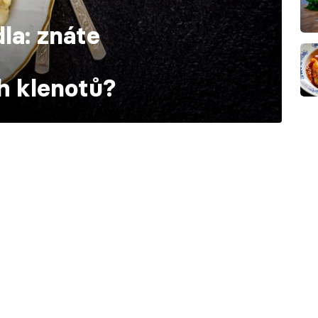
dla: znáte
h klenotů?