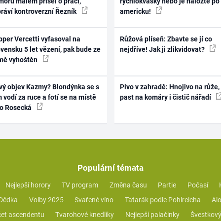
oru málem přišel o práci,
rychlokvašky nebo je naložte po
práví kontroverzní Řezník
americku!
per Vercetti vyfasoval na
Růžová plíseň: Zbavte se jí co
vensku 5 let vězení, pak bude ze
nejdříve! Jak ji zlikvidovat?
mě vyhoštěn
vý objev Kazmy? Blondýnka se s
Pivo v zahradě: Hnojivo na růže,
 vodí za ruce a fotí se na místě
past na komáry i čistič nářadí
ko Rosecká
Populární témata
Nejlepší horory
TV program
Změna času
Partie
Počasí
 Dědka
Volby 2025
Svařené víno
Tatarák podle Pohlreicha
Alo
et ascendentu
Tvarohové knedlíky
Nejlepší palačinky
Švestkový