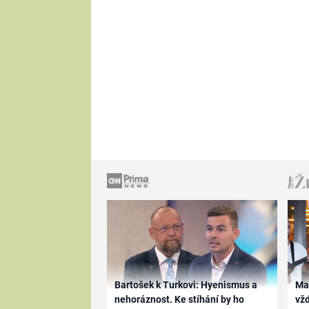
Bartošek k Turkovi: Hyenismus a
Ma
nehoráznost. Ke stíhání by ho
vž