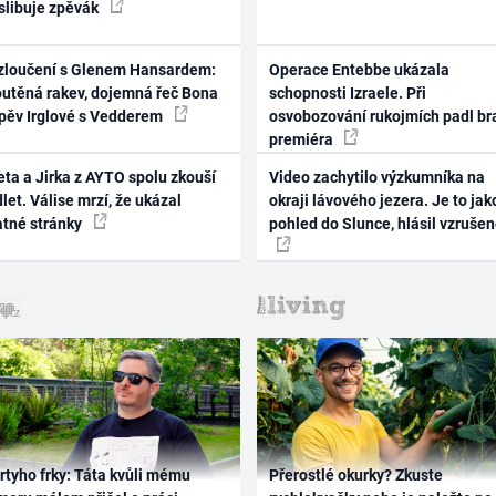
 slibuje zpěvák
zloučení s Glenem Hansardem:
Operace Entebbe ukázala
outěná rakev, dojemná řeč Bona
schopnosti Izraele. Při
zpěv Irglové s Vedderem
osvobozování rukojmích padl br
premiéra
ta a Jirka z AYTO spolu zkouší
Video zachytilo výzkumníka na
let. Válise mrzí, že ukázal
okraji lávového jezera. Je to jak
atné stránky
pohled do Slunce, hlásil vzruše
rtyho frky: Táta kvůli mému
Přerostlé okurky? Zkuste