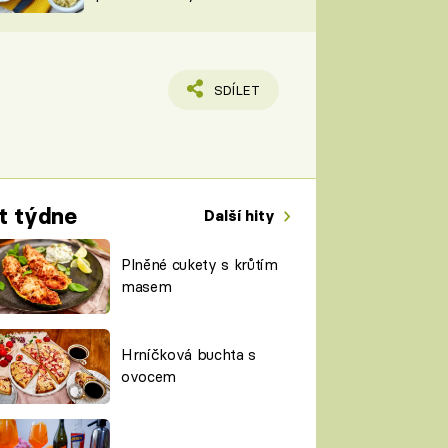
TORKY
ESH
SDÍLET
t týdne
Další hity
Plněné cukety s krůtím
masem
Hrníčková buchta s
ovocem