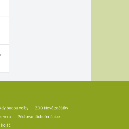
Kdy budou volby
ZOO Nové začátky
e vera
Pěstování lichořeřišnice
 koláč