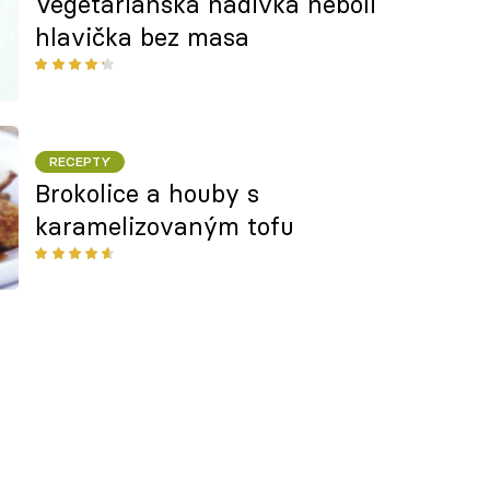
Vegetariánská nádivka neboli
hlavička bez masa
RECEPTY
Brokolice a houby s
karamelizovaným tofu