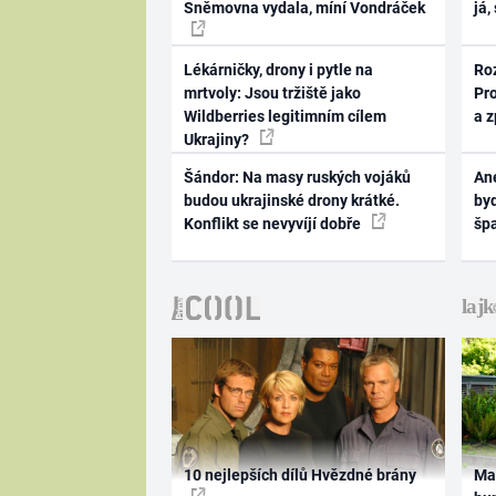
Sněmovna vydala, míní Vondráček
já,
Lékárničky, drony i pytle na
Ro
mrtvoly: Jsou tržiště jako
Pr
Wildberries legitimním cílem
a 
Ukrajiny?
Šándor: Na masy ruských vojáků
Ane
budou ukrajinské drony krátké.
byd
Konflikt se nevyvíjí dobře
šp
10 nejlepších dílů Hvězdné brány
Ma