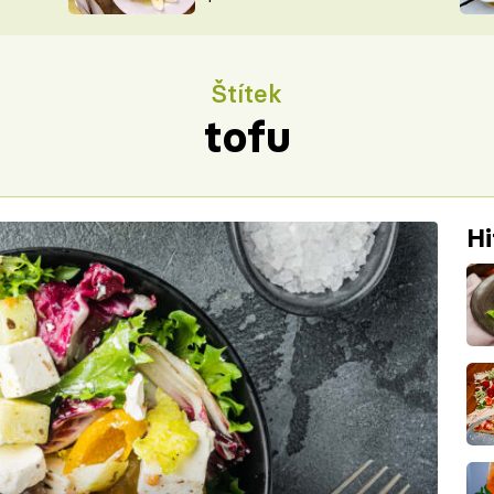
ŠÉFREDAK
VYCHYTÁVKY
SOUTĚŽ FR
NA NÁKUPECH
Štítek
ČASOPIS
tofu
Hi