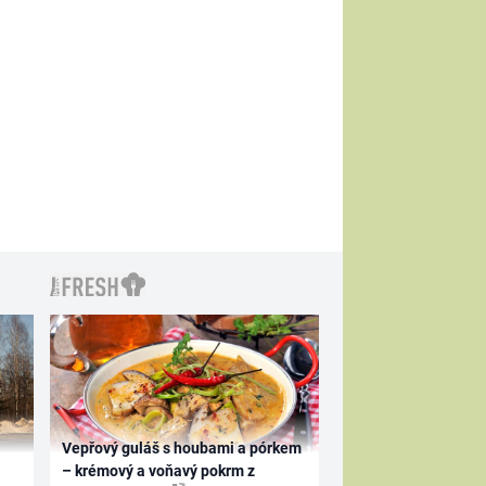
Vepřový guláš s houbami a pórkem
– krémový a voňavý pokrm z