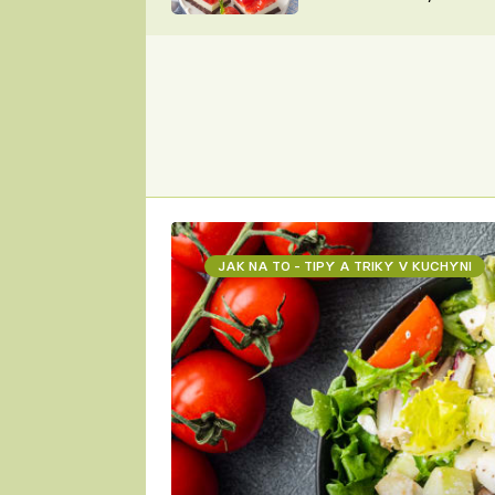
nepotřebujete troubu
ZDENĚK
ČESKO NA TALÍŘI
POHLREICH
KAROLÍNA,
JAROSLAV SAPÍK
DOMÁCÍ
KUCHAŘKA
KAROLÍNA
KAMBERSKÁ
JAK NA TO - TIPY A TRIKY V KUCHYNI