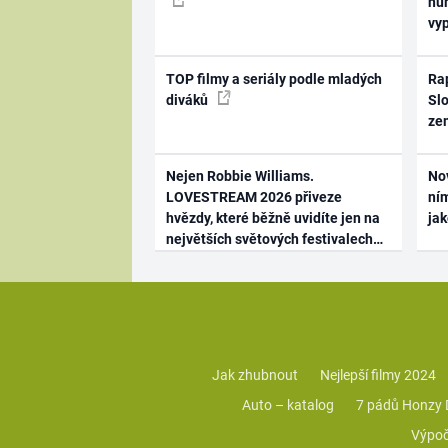
hum
vy
TOP filmy a seriály podle mladých
Rap
diváků
Slo
ze
Nejen Robbie Williams.
No
LOVESTREAM 2026 přiveze
ním
hvězdy, které běžně uvidíte jen na
ja
největších světových festivalech
Jak zhubnout
Nejlepší filmy 2024
Auto – katalog
7 pádů Honzy
Výpoč