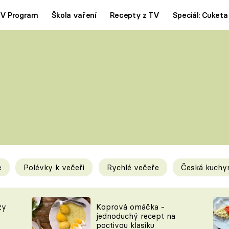
V Program
Škola vaření
Recepty z TV
Speciál: Cuketa
Polévky
Saláty
ČESKÁ KLASIKA
TĚSTOVIN
SILNÉ VÝVARY
SLADKÉ
KRÉMOVÉ
BEZMASÁ J
e
Polévky k večeři
Rychlé večeře
Česká kuchy
y
Tipy a triky
Novink
zy
Koprová omáčka -
jednoduchý recept na
poctivou klasiku
KAM ZA JÍDLEM
BLOG