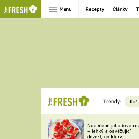
Menu
Recepty
Články
T
Oblíbené
Přílohy
recepty
HRANOLKY
HOUBY
KNEDLÍKY
DÝNĚ
KAŠE
RYCHLOVKY
Trendy:
Kuř
Populární
Videorecept
Nepečené jahodové ře
– lehký a osvěžující
kuchaři
dezert, na který
TEĎ VAŘÍ ŠÉF!