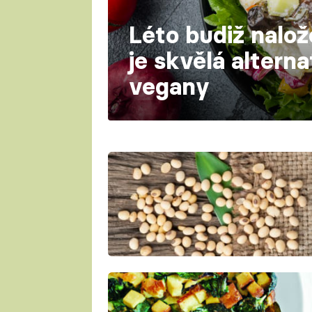
Léto budiž nalož
je skvělá alterna
vegany