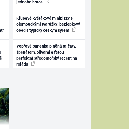
jednoho hrnce
Křupavé květákové minipizzy s
olomouckými tvarůžky: bezlepkový
atr
oběd s typicky českým sýrem
Vepřová panenka plněná rajčaty,
o
špenátem, olivami a fetou –
ně
perfektní středomořský recept na
roládu