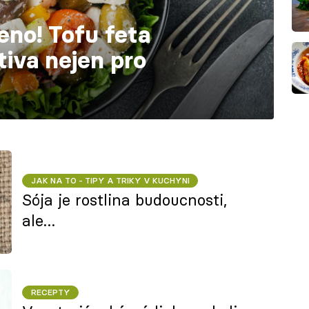
eno! Tofu feta
tiva nejen pro
JAK NA TO - TIPY A TRIKY V KUCHYNI
Sója je rostlina budoucnosti,
ale…
RECEPTY