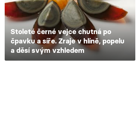
Škola vaření
Recepty z TV
Stoleté černé vejce chutná po
Speciál: Cuketa
čpavku a síře. Zraje v hlíně, popelu
a děsí svým vzhledem
Těhotnej kuchař
Sledujte prima+
Přihlášení
Sledujte nás