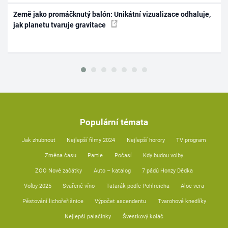
Země jako promáčknutý balón: Unikátní vizualizace odhaluje,
jak planetu tvaruje gravitace
Populární témata
Jak zhubnout
Nejlepší filmy 2024
Nejlepší horory
TV program
Změna času
Partie
Počasí
Kdy budou volby
ZOO Nové začátky
Auto – katalog
7 pádů Honzy Dědka
Volby 2025
Svařené víno
Tatarák podle Pohlreicha
Aloe vera
Pěstování lichořeřišnice
Výpočet ascendentu
Tvarohové knedlíky
Nejlepší palačinky
Švestkový koláč