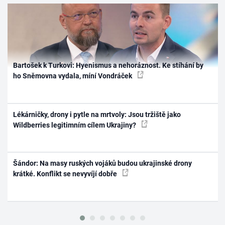
Bartošek k Turkovi: Hyenismus a nehoráznost. Ke stíhání by
ho Sněmovna vydala, míní Vondráček
Lékárničky, drony i pytle na mrtvoly: Jsou tržiště jako
Wildberries legitimním cílem Ukrajiny?
Šándor: Na masy ruských vojáků budou ukrajinské drony
krátké. Konflikt se nevyvíjí dobře