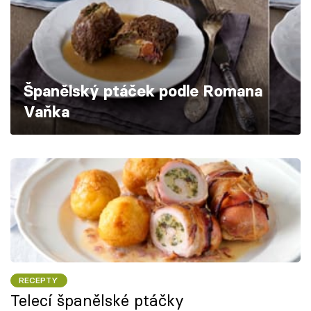
Škola vaření
Recepty z TV
Speciál: Cuketa
Španělský ptáček podle Romana
Vaňka
Těhotnej kuchař
Sledujte prima+
Přihlášení
Sledujte nás
RECEPTY
Telecí španělské ptáčky