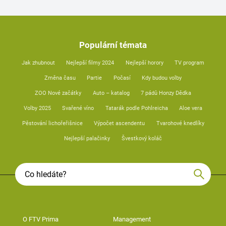
Populární témata
Jak zhubnout
Nejlepší filmy 2024
Nejlepší horory
TV program
Změna času
Partie
Počasí
Kdy budou volby
ZOO Nové začátky
Auto – katalog
7 pádů Honzy Dědka
Volby 2025
Svařené víno
Tatarák podle Pohlreicha
Aloe vera
Pěstování lichořeřišnice
Výpočet ascendentu
Tvarohové knedlíky
Nejlepší palačinky
Švestkový koláč
O FTV Prima
Management