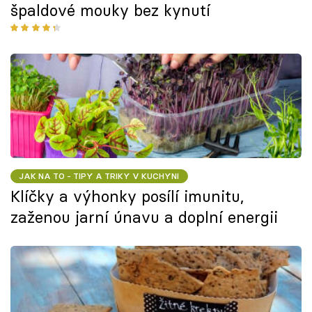
špaldové mouky bez kynutí
JAK NA TO - TIPY A TRIKY V KUCHYNI
Klíčky a výhonky posílí imunitu,
zaženou jarní únavu a doplní energii