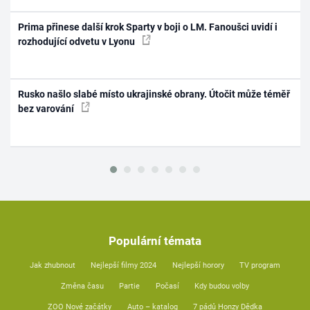
Prima přinese další krok Sparty v boji o LM. Fanoušci uvidí i
rozhodující odvetu v Lyonu
Rusko našlo slabé místo ukrajinské obrany. Útočit může téměř
bez varování
Populární témata
Jak zhubnout
Nejlepší filmy 2024
Nejlepší horory
TV program
Změna času
Partie
Počasí
Kdy budou volby
ZOO Nové začátky
Auto – katalog
7 pádů Honzy Dědka