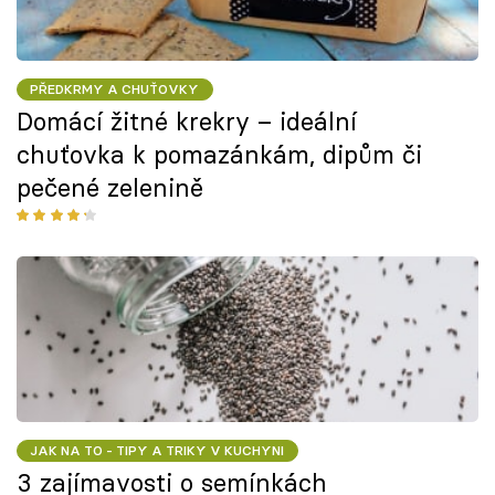
PŘEDKRMY A CHUŤOVKY
Domácí žitné krekry – ideální
chuťovka k pomazánkám, dipům či
pečené zelenině
JAK NA TO - TIPY A TRIKY V KUCHYNI
3 zajímavosti o semínkách