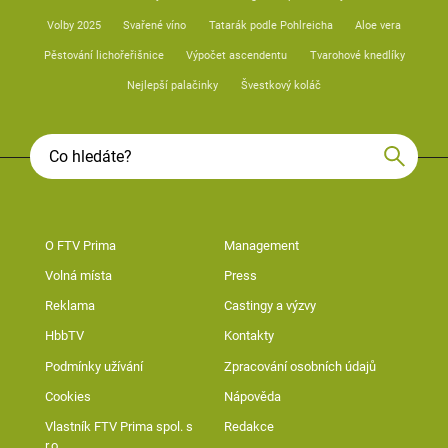
Volby 2025
Svařené víno
Tatarák podle Pohlreicha
Aloe vera
Pěstování lichořeřišnice
Výpočet ascendentu
Tvarohové knedlíky
Nejlepší palačinky
Švestkový koláč
O FTV Prima
Management
Volná místa
Press
Reklama
Castingy a výzvy
HbbTV
Kontakty
Podmínky užívání
Zpracování osobních údajů
Cookies
Nápověda
Vlastník FTV Prima spol. s
Redakce
r.o.