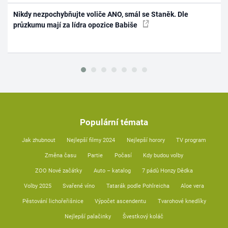
Nikdy nezpochybňujte voliče ANO, smál se Staněk. Dle
průzkumu mají za lídra opozice Babiše
Populární témata
Jak zhubnout
Nejlepší filmy 2024
Nejlepší horory
TV program
Změna času
Partie
Počasí
Kdy budou volby
ZOO Nové začátky
Auto – katalog
7 pádů Honzy Dědka
Volby 2025
Svařené víno
Tatarák podle Pohlreicha
Aloe vera
Pěstování lichořeřišnice
Výpočet ascendentu
Tvarohové knedlíky
Nejlepší palačinky
Švestkový koláč