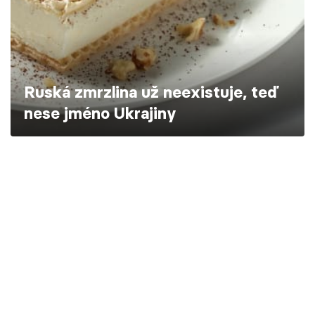
Škola vaření
Recepty z TV
Speciál: Cuketa
Ruská zmrzlina už neexistuje, teď
nese jméno Ukrajiny
Těhotnej kuchař
Sledujte prima+
Přihlášení
Sledujte nás