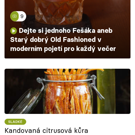
Škola vaření
9
Recepty z TV
Dejte si jednoho Fešáka aneb
Speciál: Cuketa
Starý dobrý Old Fashioned v
moderním pojetí pro každý večer
Těhotnej kuchař
Sledujte prima+
Přihlášení
Sledujte nás
SLADKÉ
Kandovaná citrusová kůra