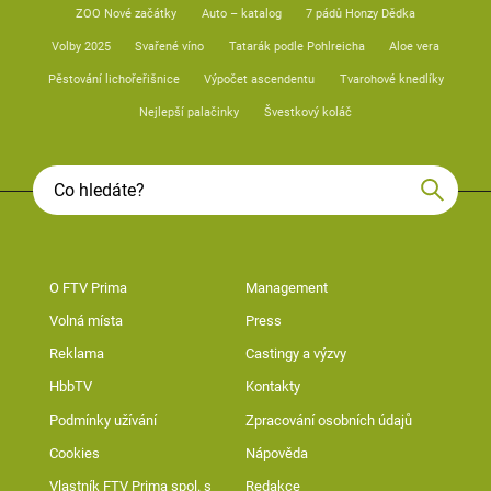
ZOO Nové začátky
Auto – katalog
7 pádů Honzy Dědka
Volby 2025
Svařené víno
Tatarák podle Pohlreicha
Aloe vera
Pěstování lichořeřišnice
Výpočet ascendentu
Tvarohové knedlíky
Nejlepší palačinky
Švestkový koláč
O FTV Prima
Management
Volná místa
Press
Reklama
Castingy a výzvy
HbbTV
Kontakty
Podmínky užívání
Zpracování osobních údajů
Cookies
Nápověda
Vlastník FTV Prima spol. s
Redakce