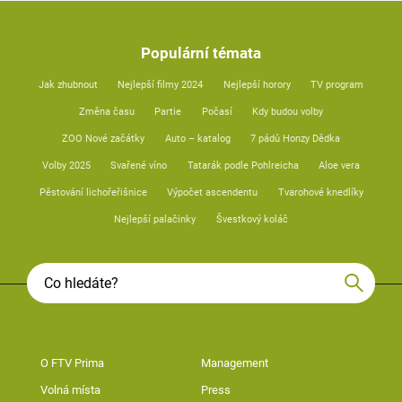
Populární témata
Jak zhubnout
Nejlepší filmy 2024
Nejlepší horory
TV program
Změna času
Partie
Počasí
Kdy budou volby
ZOO Nové začátky
Auto – katalog
7 pádů Honzy Dědka
Volby 2025
Svařené víno
Tatarák podle Pohlreicha
Aloe vera
Pěstování lichořeřišnice
Výpočet ascendentu
Tvarohové knedlíky
Nejlepší palačinky
Švestkový koláč
O FTV Prima
Management
Volná místa
Press