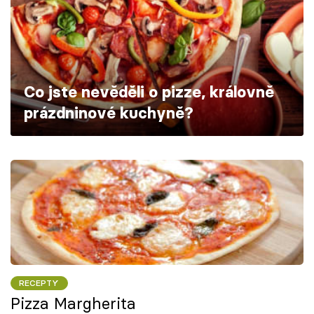
Škola vaření
Recepty z TV
Speciál: Cuketa
Co jste nevěděli o pizze, královně
prázdninové kuchyně?
Těhotnej kuchař
Sledujte prima+
Přihlášení
Sledujte nás
RECEPTY
Pizza Margherita