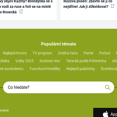
vý objev Kazmy? Blondýnka se s
Růžová plíseň: Zbavte se jí co
 vodí za ruce a fotí se na místě
nejdříve! Jak ji zlikvidovat?
ko Rosecká
Populární témata
Nejlepší horory
TV program
Změna času
Partie
Počasí
 Dědka
Volby 2025
Svařené víno
Tatarák podle Pohlreicha
Alo
et ascendentu
Tvarohové knedlíky
Nejlepší palačinky
Švestkový
ement
App