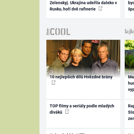
Zelenskyj. Ukrajina udeřila daleko v
byd
Rusku, hoří dvě rafinerie
šp
10 nejlepších dílů Hvězdné brány
Ma
hum
vy
TOP filmy a seriály podle mladých
Rap
diváků
Slo
ze