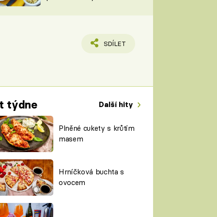
TORKY
ESH
SDÍLET
t týdne
Další hity
Plněné cukety s krůtím
masem
Hrníčková buchta s
ovocem