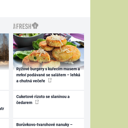
Rýžové burgery s kuřecím masem a
mrkví podávané se salátem – lehká
a chutná večeře
Cuketové rizoto se slaninou a
čedarem
atr
Borůvkovo-tvarohové nanuky –