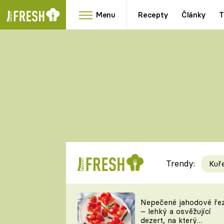
Menu
Recepty
Články
T
Oblíbené
Přílohy
recepty
HRANOLKY
HOUBY
KNEDLÍKY
DÝNĚ
KAŠE
RYCHLOVKY
Trendy:
Kuř
Populární
Videorecept
Nepečené jahodové ře
– lehký a osvěžující
kuchaři
dezert, na který
TEĎ VAŘÍ ŠÉF!