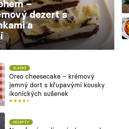
rohem –
émový dezert s
nkami a
í
SLADKÉ
Oreo cheesecake – krémový
jemný dort s křupavými kousky
ikonických sušenek
RECEPTY