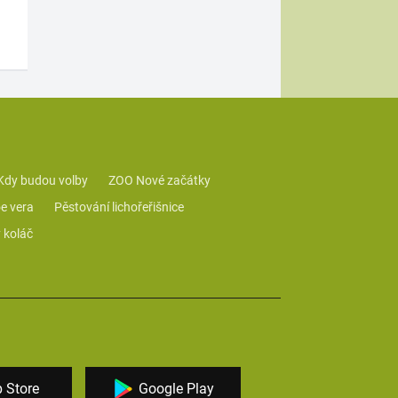
Kdy budou volby
ZOO Nové začátky
e vera
Pěstování lichořeřišnice
 koláč
 Store
Google Play