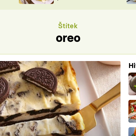
ŠÉFREDAK
VYCHYTÁVKY
SOUTĚŽ FR
NA NÁKUPECH
Štítek
ČASOPIS
oreo
Hi