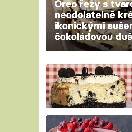
Oreo řezy s tva
neodolatelně kr
ikonickými suše
čokoládovou duš