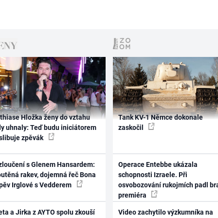
thiase Hložka ženy do vztahu
Tank KV-1 Němce dokonale
dy uhnaly: Teď budu iniciátorem
zaskočil
 slibuje zpěvák
zloučení s Glenem Hansardem:
Operace Entebbe ukázala
outěná rakev, dojemná řeč Bona
schopnosti Izraele. Při
zpěv Irglové s Vedderem
osvobozování rukojmích padl br
premiéra
ta a Jirka z AYTO spolu zkouší
Video zachytilo výzkumníka na