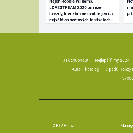
Nejen Robbie Williams.
No
LOVESTREAM 2026 přiveze
ním
hvězdy, které běžně uvidíte jen na
ja
největších světových festivalech
Jak zhubnout
Nejlepší filmy 2024
Auto – katalog
7 pádů Honzy
Výpoč
O FTV Prima
Manag