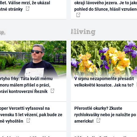
let. Válise mrzí, že ukázal
okraji lávového jezera. Je to jak
atné stránky
pohled do Slunce, hlásil vzruše
rtyho frky: Táta kvůli mému
V srpnu nezapomeňte přesadit
oru málem přišel o práci,
velkokvěté kosatce. Jak na to?
práví kontroverzní Řezník
per Vercetti vyfasoval na
Přerostlé okurky? Zkuste
vensku 5 let vězení, pak bude ze
rychlokvašky nebo je naložte po
mě vyhoštěn
americku!