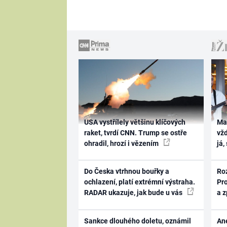
USA vystřílely většinu klíčových
Ma
raket, tvrdí CNN. Trump se ostře
vž
ohradil, hrozí i vězením
já,
Do Česka vtrhnou bouřky a
Ro
ochlazení, platí extrémní výstraha.
Pr
RADAR ukazuje, jak bude u vás
a 
Sankce dlouhého doletu, oznámil
Ane