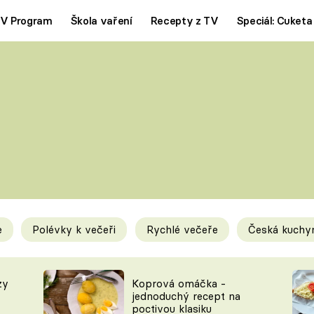
V Program
Škola vaření
Recepty z TV
Speciál: Cuketa
Polévky
Saláty
ČESKÁ KLASIKA
TĚSTOVIN
SILNÉ VÝVARY
SLADKÉ
KRÉMOVÉ
BEZMASÁ J
e
Polévky k večeři
Rychlé večeře
Česká kuchy
y
Tipy a triky
Novink
zy
Koprová omáčka -
jednoduchý recept na
poctivou klasiku
KAM ZA JÍDLEM
BLOG