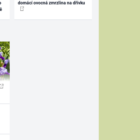
o
domácí ovocná zmrzlina na dřívku
ně