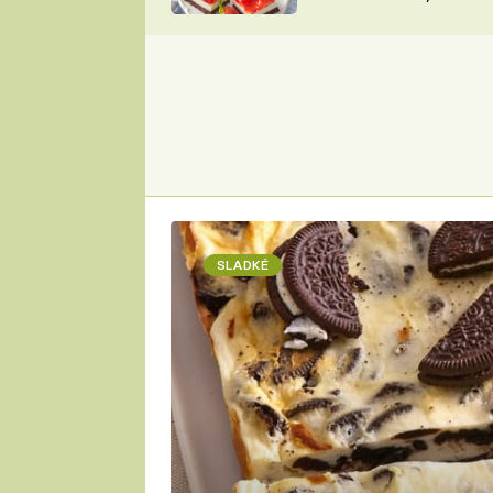
nepotřebujete troubu
ZDENĚK
ČESKO NA TALÍŘI
POHLREICH
KAROLÍNA,
JAROSLAV SAPÍK
DOMÁCÍ
KUCHAŘKA
KAROLÍNA
KAMBERSKÁ
SLADKÉ