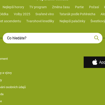
Nejlepší horory
TV program
Změna času
Partie
Počasí
 Dědka
Volby 2025
Svařené víno
Tatarák podle Pohlreicha
Alo
et ascendentu
Tvarohové knedlíky
Nejlepší palačinky
Švestkový
ement
App
y a výzvy
ty
vání osobních údajů
ěda
ce