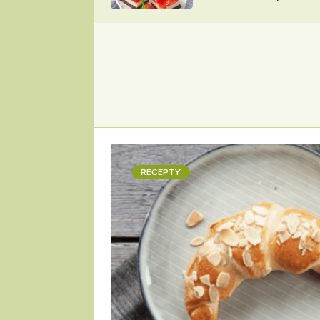
nepotřebujete troubu
ZDENĚK
ČESKO NA TALÍŘI
POHLREICH
KAROLÍNA,
JAROSLAV SAPÍK
DOMÁCÍ
KUCHAŘKA
KAROLÍNA
KAMBERSKÁ
RECEPTY