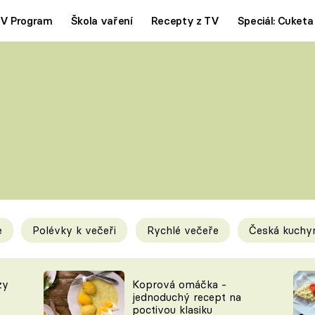
V Program
Škola vaření
Recepty z TV
Speciál: Cuketa
Polévky
Saláty
ČESKÁ KLASIKA
TĚSTOVIN
SILNÉ VÝVARY
SLADKÉ
KRÉMOVÉ
BEZMASÁ J
e
Polévky k večeři
Rychlé večeře
Česká kuchy
y
Tipy a triky
Novink
zy
Koprová omáčka -
jednoduchý recept na
poctivou klasiku
KAM ZA JÍDLEM
BLOG