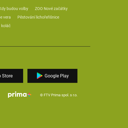
Kdy budou volby
ZOO Nové začátky
e vera
Pěstování lichořeřišnice
 koláč
 Store
Google Play
© FTV Prima spol. s r.o.