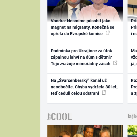
Vondra: Nesmíme působit jako
Pri
magnet na migranty. Konečná se
Pri
opřela do Evropské komise
i n
Podmínka pro Ukrajince za útok
Ma
zápalnou lahví na dům s dětmi?
vž
Tejc zvažuje mimořádný zásah
já,
Na „Švarcenberský“ kanál už
Ro
neodbočíte. Chyba vydržela 30 let,
Pr
teď ceduli celou odstraní
a 