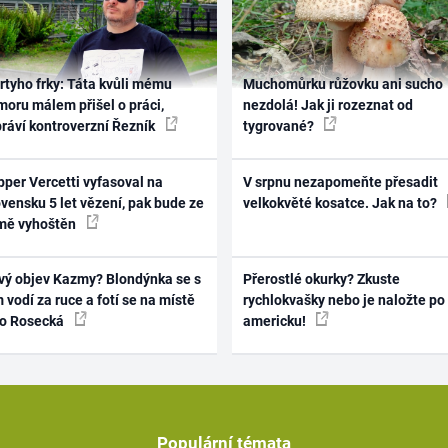
rtyho frky: Táta kvůli mému
Muchomůrku růžovku ani sucho
oru málem přišel o práci,
nezdolá! Jak ji rozeznat od
práví kontroverzní Řezník
tygrované?
per Vercetti vyfasoval na
V srpnu nezapomeňte přesadit
vensku 5 let vězení, pak bude ze
velkokvěté kosatce. Jak na to?
mě vyhoštěn
vý objev Kazmy? Blondýnka se s
Přerostlé okurky? Zkuste
 vodí za ruce a fotí se na místě
rychlokvašky nebo je naložte po
ko Rosecká
americku!
Populární témata