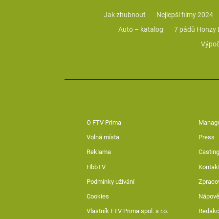
Jak zhubnout
Nejlepší filmy 2024
Auto – katalog
7 pádů Honzy
Výpoč
O FTV Prima
Manag
Volná místa
Press
Reklama
Casting
HbbTV
Kontak
Podmínky užívání
Zpraco
Cookies
Nápov
Vlastník FTV Prima spol. s r.o.
Redak