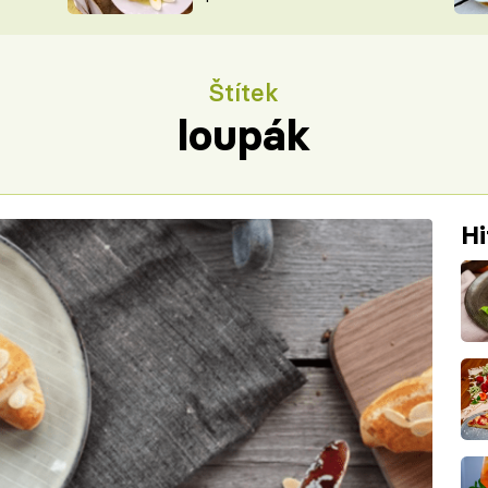
ŠÉFREDAK
VYCHYTÁVKY
SOUTĚŽ FR
NA NÁKUPECH
Štítek
ČASOPIS
loupák
Hi