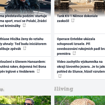
ma představila podzim: startuje
Tank KV-1 Němce dokonale
ma sport, vrací se Polabí, Zrádci
zaskočil
ové kriminálky
thiase Hložka ženy do vztahu
Operace Entebbe ukázala
dy uhnaly: Teď budu iniciátorem
schopnosti Izraele. Při
 slibuje zpěvák
osvobozování rukojmích padl br
premiéra
zloučení s Glenem Hansardem:
Video zachytilo výzkumníka na
outěná rakev, dojemná řeč Bona
okraji lávového jezera. Je to jak
zpěv Irglové s Vedderem
pohled do Slunce, hlásil vzruše