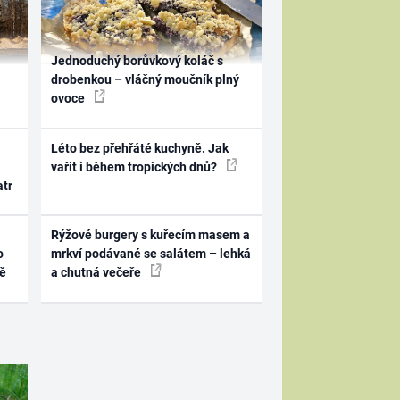
Jednoduchý borůvkový koláč s
drobenkou – vláčný moučník plný
ovoce
Léto bez přehřáté kuchyně. Jak
vařit i během tropických dnů?
atr
Rýžové burgery s kuřecím masem a
o
mrkví podávané se salátem – lehká
ně
a chutná večeře