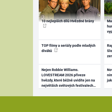
10 nejlepších dílů Hvězdné brány
Ma
hum
vy
TOP filmy a seriály podle mladých
Rap
diváků
Slo
ze
Nejen Robbie Williams.
No
LOVESTREAM 2026 přiveze
ním
hvězdy, které běžně uvidíte jen na
ja
největších světových festivalech