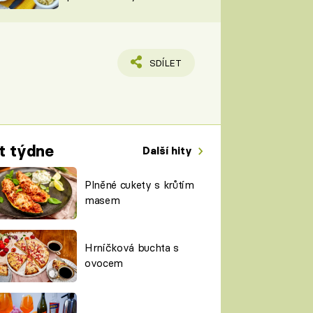
TORKY
ESH
SDÍLET
t týdne
Další hity
Plněné cukety s krůtím
masem
Hrníčková buchta s
ovocem