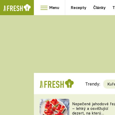
Menu
Recepty
Články
T
Oblíbené
Přílohy
recepty
HRANOLKY
HOUBY
KNEDLÍKY
DÝNĚ
KAŠE
RYCHLOVKY
Trendy:
Kuř
Populární
Videorecept
Nepečené jahodové ře
– lehký a osvěžující
kuchaři
dezert, na který
TEĎ VAŘÍ ŠÉF!