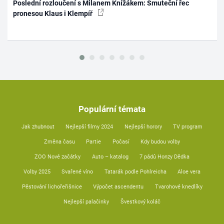
Poslední rozloučení s Milanem Knížákem: Smuteční řec
pronesou Klaus i Klempíř
Populární témata
Jak zhubnout
Nejlepší filmy 2024
Nejlepší horory
TV program
Změna času
Partie
Počasí
Kdy budou volby
ZOO Nové začátky
Auto – katalog
7 pádů Honzy Dědka
Volby 2025
Svařené víno
Tatarák podle Pohlreicha
Aloe vera
Pěstování lichořeřišnice
Výpočet ascendentu
Tvarohové knedlíky
Nejlepší palačinky
Švestkový koláč