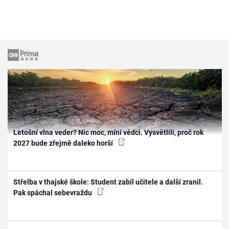
Škola vaření
Recepty z TV
Speciál: Cuketa
Těhotnej kuchař
Sledujte prima+
Letošní vlna veder? Nic moc, míní vědci. Vysvětlili, proč rok
Přihlášení
2027 bude zřejmě daleko horší
Sledujte nás
Střelba v thajské škole: Student zabil učitele a další zranil.
Pak spáchal sebevraždu