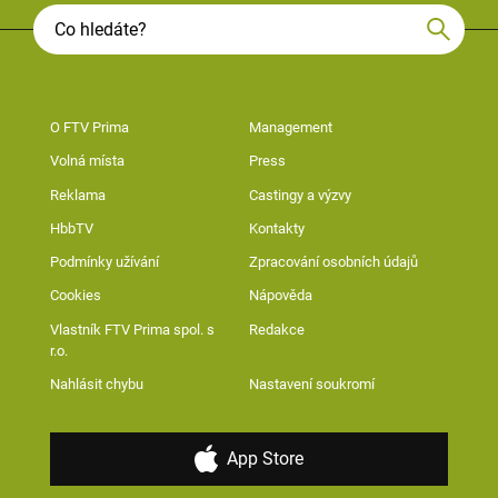
O FTV Prima
Management
Volná místa
Press
Reklama
Castingy a výzvy
HbbTV
Kontakty
Podmínky užívání
Zpracování osobních údajů
Cookies
Nápověda
Vlastník FTV Prima spol. s
Redakce
r.o.
Nahlásit chybu
Nastavení soukromí
App Store