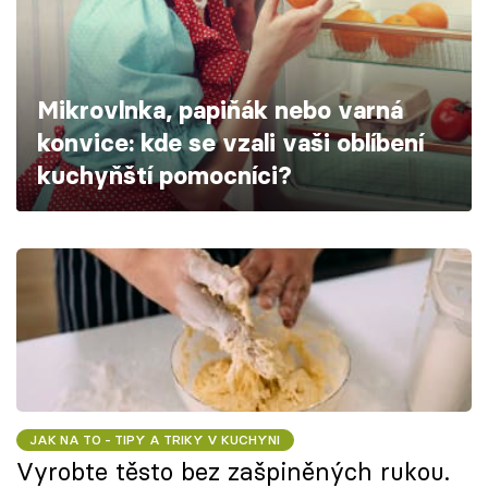
Škola vaření
Recepty z TV
Mikrovlnka, papiňák nebo varná
Speciál: Cuketa
konvice: kde se vzali vaši oblíbení
kuchyňští pomocníci?
Těhotnej kuchař
Sledujte prima+
Přihlášení
Sledujte nás
JAK NA TO - TIPY A TRIKY V KUCHYNI
Vyrobte těsto bez zašpiněných rukou.