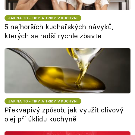
JAK NA TO - TIPY A TRIKY V KUCHYNI
5 nejhorších kuchařských návyků,
kterých se radši rychle zbavte
JAK NA TO - TIPY A TRIKY V KUCHYNI
Překvapivý způsob, jak využít olivový
olej při úklidu kuchyně