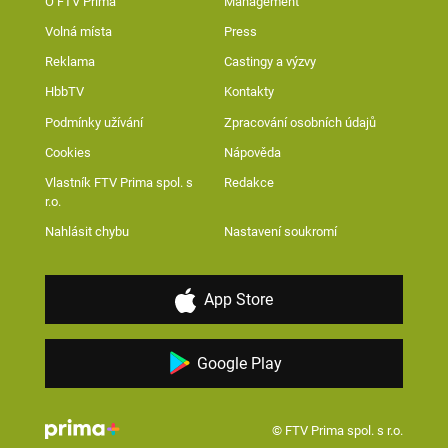
O FTV Prima
Management
Volná místa
Press
Reklama
Castingy a výzvy
HbbTV
Kontakty
Podmínky užívání
Zpracování osobních údajů
Cookies
Nápověda
Vlastník FTV Prima spol. s
Redakce
r.o.
Nahlásit chybu
Nastavení soukromí
App Store
Google Play
© FTV Prima spol. s r.o.