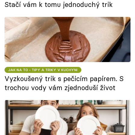
Stačí vám k tomu jednoduchý trik
JAK NA TO - TIPY A TRIKY V KUCHYNI
Vyzkoušený trik s pečicím papírem. S
trochou vody vám zjednoduší život