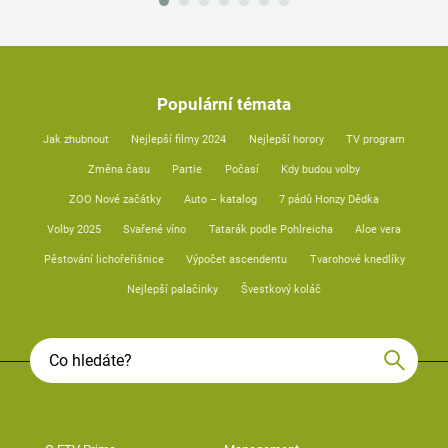
Populární témata
Jak zhubnout
Nejlepší filmy 2024
Nejlepší horory
TV program
Změna času
Partie
Počasí
Kdy budou volby
ZOO Nové začátky
Auto – katalog
7 pádů Honzy Dědka
Volby 2025
Svařené víno
Tatarák podle Pohlreicha
Aloe vera
Pěstování lichořeřišnice
Výpočet ascendentu
Tvarohové knedlíky
Nejlepší palačinky
Švestkový koláč