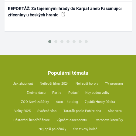
REPORTÁŽ: Za tajemnými hrady do Karpat aneb Fascinující
zříceniny u českých hranic
Populární témata
Jak zhubnout
Nejlepší filmy 2024
Nejlepší horory
TV program
Změna času
Partie
Počasí
Kdy budou volby
ZOO Nové začátky
Auto – katalog
7 pádů Honzy Dědka
Volby 2025
Svařené víno
Tatarák podle Pohlreicha
Aloe vera
Pěstování lichořeřišnice
Výpočet ascendentu
Tvarohové knedlíky
Nejlepší palačinky
Švestkový koláč