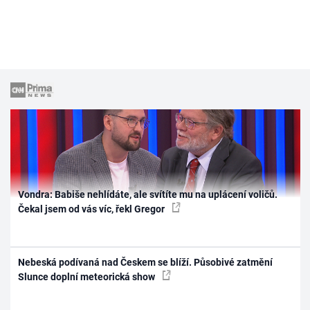
Vondra: Babiše nehlídáte, ale svítíte mu na uplácení voličů.
Čekal jsem od vás víc, řekl Gregor
Nebeská podívaná nad Českem se blíží. Působivé zatmění
Slunce doplní meteorická show