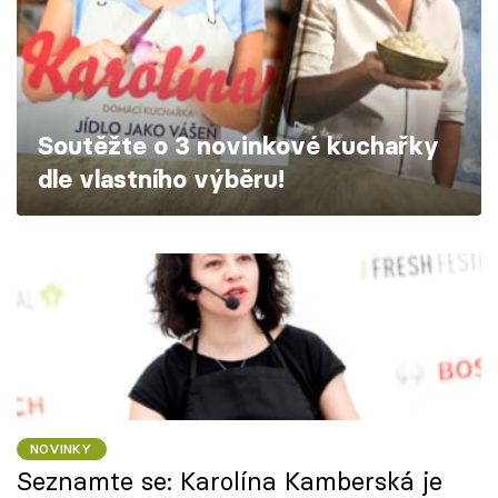
Škola vaření
Recepty z TV
Speciál: Cuketa
Soutěžte o 3 novinkové kuchařky
dle vlastního výběru!
Těhotnej kuchař
Sledujte prima+
Přihlášení
Sledujte nás
NOVINKY
Seznamte se: Karolína Kamberská je