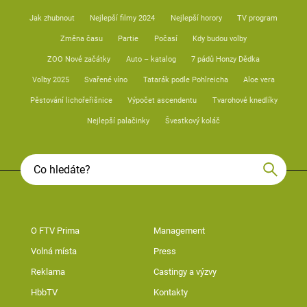
Jak zhubnout
Nejlepší filmy 2024
Nejlepší horory
TV program
Změna času
Partie
Počasí
Kdy budou volby
ZOO Nové začátky
Auto – katalog
7 pádů Honzy Dědka
Volby 2025
Svařené víno
Tatarák podle Pohlreicha
Aloe vera
Pěstování lichořeřišnice
Výpočet ascendentu
Tvarohové knedlíky
Nejlepší palačinky
Švestkový koláč
O FTV Prima
Management
Volná místa
Press
Reklama
Castingy a výzvy
HbbTV
Kontakty