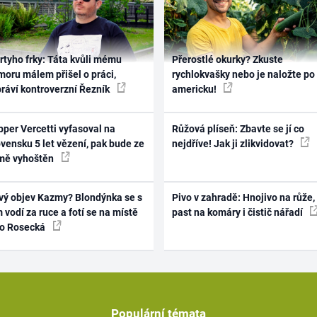
rtyho frky: Táta kvůli mému
Přerostlé okurky? Zkuste
oru málem přišel o práci,
rychlokvašky nebo je naložte po
práví kontroverzní Řezník
americku!
per Vercetti vyfasoval na
Růžová plíseň: Zbavte se jí co
vensku 5 let vězení, pak bude ze
nejdříve! Jak ji zlikvidovat?
mě vyhoštěn
vý objev Kazmy? Blondýnka se s
Pivo v zahradě: Hnojivo na růže,
 vodí za ruce a fotí se na místě
past na komáry i čistič nářadí
ko Rosecká
Populární témata