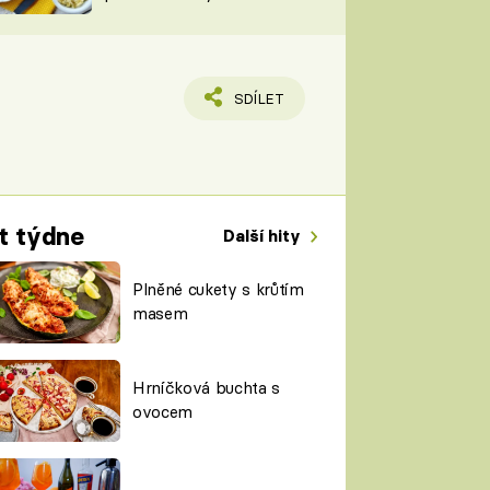
TORKY
ESH
SDÍLET
t týdne
Další hity
Plněné cukety s krůtím
masem
Hrníčková buchta s
ovocem