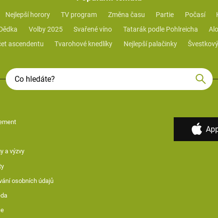
Nejlepší horory
TV program
Změna času
Partie
Počasí
 Dědka
Volby 2025
Svařené víno
Tatarák podle Pohlreicha
Alo
et ascendentu
Tvarohové knedlíky
Nejlepší palačinky
Švestkový
ement
App
y a výzvy
ty
vání osobních údajů
ěda
ce