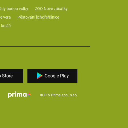
Kdy budou volby
ZOO Nové začátky
e vera
Pěstování lichořeřišnice
 koláč
 Store
Google Play
© FTV Prima spol. s r.o.