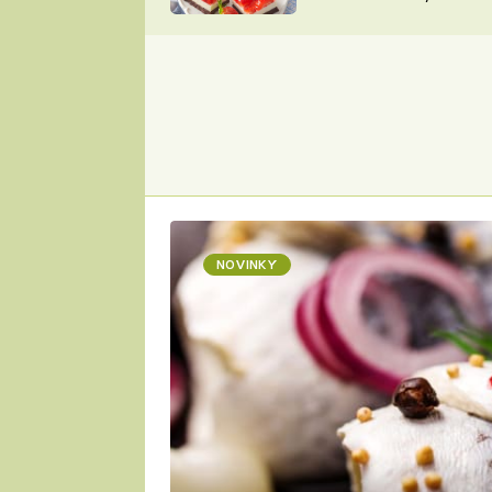
nepotřebujete troubu
ZDENĚK
ČESKO NA TALÍŘI
POHLREICH
KAROLÍNA,
JAROSLAV SAPÍK
DOMÁCÍ
KUCHAŘKA
KAROLÍNA
KAMBERSKÁ
NOVINKY