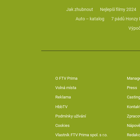
Jak zhubnout
Nejlepší filmy 2024
Auto – katalog
7 pádů Honzy
Výpoč
O FTV Prima
Manag
Volná místa
Press
Reklama
Casting
HbbTV
Kontak
Podmínky užívání
Zpraco
Cookies
Nápov
Vlastník FTV Prima spol. s r.o.
Redak