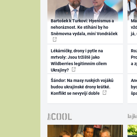
Bartošek k Turkovi: Hyenismus a
Ma
nehoráznost. Ke stíhání by ho
vž
Sněmovna vydala, míní Vondráček
já,
Lékárničky, drony i pytle na
Ro
mrtvoly: Jsou tržiště jako
Pr
Wildberries legitimním cílem
a 
Ukrajiny?
Šándor: Na masy ruských vojáků
Ane
budou ukrajinské drony krátké.
byd
Konflikt se nevyvíjí dobře
šp