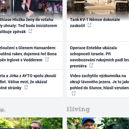
thiase Hložka ženy do vztahu
Tank KV-1 Němce dokonale
dy uhnaly: Teď budu iniciátorem
zaskočil
 slibuje zpěvák
zloučení s Glenem Hansardem:
Operace Entebbe ukázala
outěná rakev, dojemná řeč Bona
schopnosti Izraele. Při
zpěv Irglové s Vedderem
osvobozování rukojmích padl br
premiéra
ta a Jirka z AYTO spolu zkouší
Video zachytilo výzkumníka na
let. Válise mrzí, že ukázal
okraji lávového jezera. Je to jak
atné stránky
pohled do Slunce, hlásil vzruše