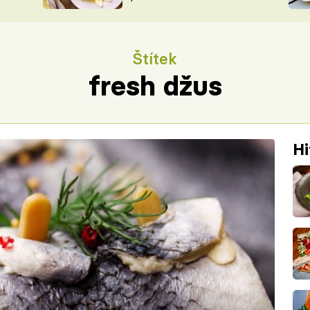
ŠÉFREDAK
VYCHYTÁVKY
SOUTĚŽ FR
NA NÁKUPECH
Štítek
ČASOPIS
fresh džus
Hi