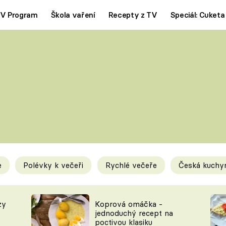
V Program
Škola vaření
Recepty z TV
Speciál: Cuketa
Polévky
Saláty
ČESKÁ KLASIKA
TĚSTOVIN
SILNÉ VÝVARY
SLADKÉ
KRÉMOVÉ
BEZMASÁ J
e
Polévky k večeři
Rychlé večeře
Česká kuchy
y
Tipy a triky
Novink
zy
Koprová omáčka -
jednoduchý recept na
poctivou klasiku
KAM ZA JÍDLEM
BLOG