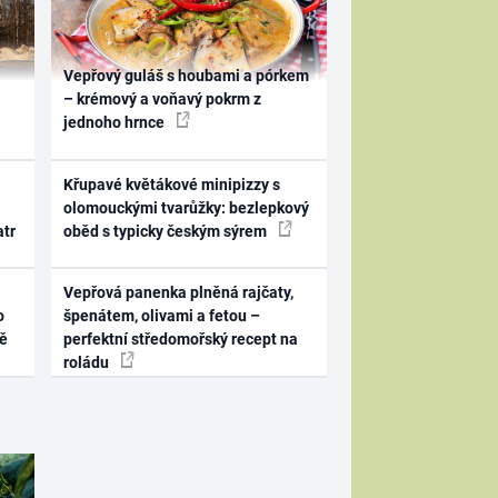
Vepřový guláš s houbami a pórkem
– krémový a voňavý pokrm z
jednoho hrnce
Křupavé květákové minipizzy s
olomouckými tvarůžky: bezlepkový
atr
oběd s typicky českým sýrem
Vepřová panenka plněná rajčaty,
o
špenátem, olivami a fetou –
ně
perfektní středomořský recept na
roládu