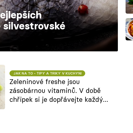
ejlepších
 silvestrovské
JAK NA TO - TIPY A TRIKY V KUCHYNI
Zeleninové freshe jsou
zásobárnou vitaminů. V době
chřipek si je dopřávejte každý
den!