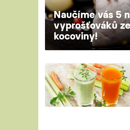
Naučíme vás 5 n
vyprošťováků ze
kocoviny!