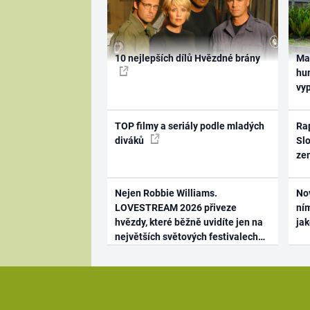
10 nejlepších dílů Hvězdné brány
Ma
hum
vy
TOP filmy a seriály podle mladých
Rap
diváků
Slo
ze
Nejen Robbie Williams.
No
LOVESTREAM 2026 přiveze
ním
hvězdy, které běžně uvidíte jen na
ja
největších světových festivalech