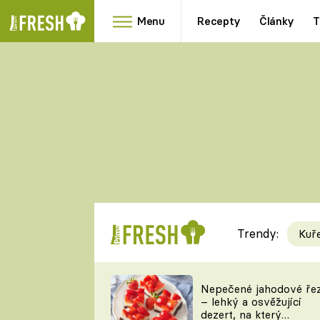
Menu
Recepty
Články
T
Oblíbené
Přílohy
recepty
HRANOLKY
HOUBY
KNEDLÍKY
DÝNĚ
KAŠE
RYCHLOVKY
Trendy:
Kuř
Populární
Videorecept
Nepečené jahodové ře
– lehký a osvěžující
kuchaři
dezert, na který
TEĎ VAŘÍ ŠÉF!