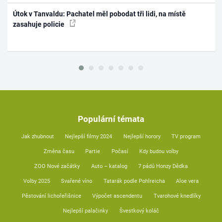
Útok v Tanvaldu: Pachatel měl pobodat tři lidi, na místě
zasahuje policie
Populární témata
Jak zhubnout
Nejlepší filmy 2024
Nejlepší horory
TV program
Změna času
Partie
Počasí
Kdy budou volby
ZOO Nové začátky
Auto – katalog
7 pádů Honzy Dědka
Volby 2025
Svařené víno
Tatarák podle Pohlreicha
Aloe vera
Pěstování lichořeřišnice
Výpočet ascendentu
Tvarohové knedlíky
Nejlepší palačinky
Švestkový koláč