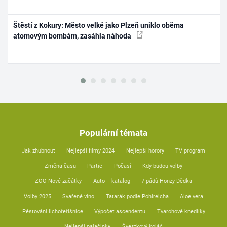
Štěstí z Kokury: Město velké jako Plzeň uniklo oběma
atomovým bombám, zasáhla náhoda
Populární témata
Jak zhubnout
Nejlepší filmy 2024
Nejlepší horory
TV program
Změna času
Partie
Počasí
Kdy budou volby
ZOO Nové začátky
Auto – katalog
7 pádů Honzy Dědka
Volby 2025
Svařené víno
Tatarák podle Pohlreicha
Aloe vera
Pěstování lichořeřišnice
Výpočet ascendentu
Tvarohové knedlíky
Nejlepší palačinky
Švestkový koláč