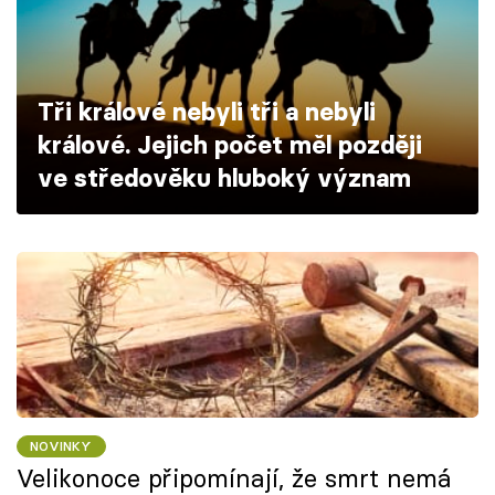
Škola vaření
Recepty z TV
Tři králové nebyli tři a nebyli
Speciál: Cuketa
králové. Jejich počet měl později
ve středověku hluboký význam
Těhotnej kuchař
Sledujte prima+
Přihlášení
Sledujte nás
NOVINKY
Velikonoce připomínají, že smrt nemá