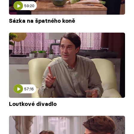
59:20
Sázka na špatného koně
57:16
Loutkové divadlo