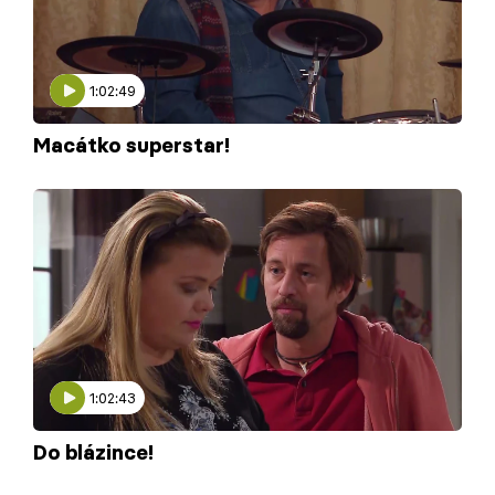
Škola vaření
Recepty z TV
1:02:49
Speciál: Cuketa
Macátko superstar!
Těhotnej kuchař
Sledujte prima+
Přihlášení
Sledujte nás
1:02:43
Do blázince!