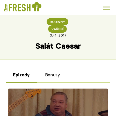
RODINNÝ
Kuře
Polévky k večeři
Rychlé večeře
Trendy:
VAŘENÍ
0:41, 2017
Česká kuchyně
Čokoláda
Salát Caesar
Failed to fetch
Témata
Bonusy
Epizody
Recepty
Články
TV Program