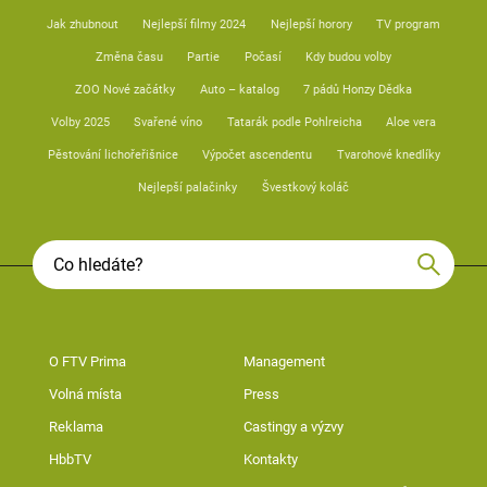
Jak zhubnout
Nejlepší filmy 2024
Nejlepší horory
TV program
Změna času
Partie
Počasí
Kdy budou volby
ZOO Nové začátky
Auto – katalog
7 pádů Honzy Dědka
Volby 2025
Svařené víno
Tatarák podle Pohlreicha
Aloe vera
Pěstování lichořeřišnice
Výpočet ascendentu
Tvarohové knedlíky
Nejlepší palačinky
Švestkový koláč
O FTV Prima
Management
Volná místa
Press
Reklama
Castingy a výzvy
HbbTV
Kontakty