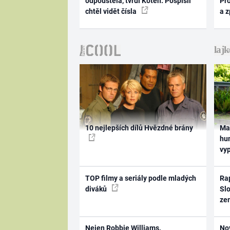
odpouštěla, tvrdí Koten. Pospíšil
Pr
chtěl vidět čísla
a 
10 nejlepších dílů Hvězdné brány
Ma
hum
vy
TOP filmy a seriály podle mladých
Rap
diváků
Slo
ze
Nejen Robbie Williams.
No