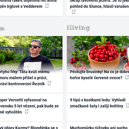
outěná rakev, dojemná řeč Bona
okraji lávového jezera. Je to jak
zpěv Irglové s Vedderem
pohled do Slunce, hlásil vzruše
rtyho frky: Táta kvůli mému
Pěstujte brusinky! Na co je dobr
oru málem přišel o práci,
hořce kyselé červené ovoce?
práví kontroverzní Řezník
per Vercetti vyfasoval na
9 tipů s kostkami ledu: Vyhladí
vensku 5 let vězení, pak bude ze
zmačkané šaty i zalijí květiny
mě vyhoštěn
vý objev Kazmy? Blondýnka se s
Muchomůrku růžovku ani sucho