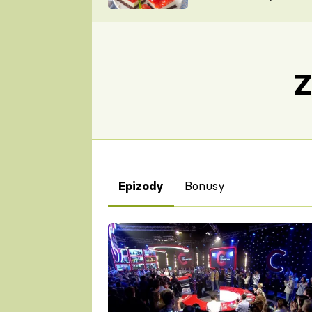
nepotřebujete troubu
ZDENĚK
ČESKO NA TALÍŘI
POHLREICH
KAROLÍNA,
JAROSLAV SAPÍK
DOMÁCÍ
Z
KUCHAŘKA
KAROLÍNA
KAMBERSKÁ
Bonusy
Epizody