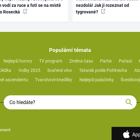
 vodí za ruce a fotí se na místě
nezdolá! Jak ji rozeznat od
ko Rosecká
tygrované?
Populární témata
Nejlepší horory
TV program
Změna času
Partie
Počasí
 Dědka
Volby 2025
Svařené víno
Tatarák podle Pohlreicha
Alo
et ascendentu
Tvarohové knedlíky
Nejlepší palačinky
Švestkový
ement
App