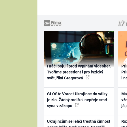
Hráči bojují proti vypínání videoher.
Pri
Tvoříme precedent i pro fyzický
Pri
svět, říká Gregorová
i n
GLOSA: Vracet Ukrajince do války
Ma
je zlo. Žádný rodič si nepřeje smrt
vž
syna v zákopu
já,
Ukrajincům se lehčí trestná činnost
Ro