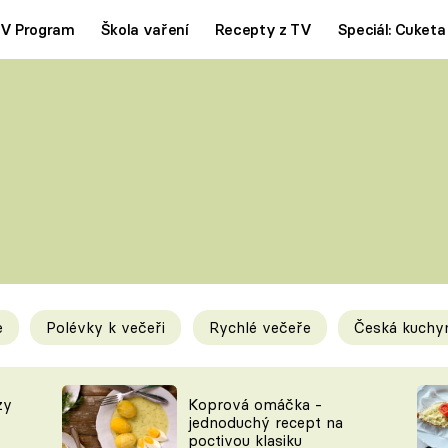
V Program
Škola vaření
Recepty z TV
Speciál: Cuketa
Polévky
Saláty
ČESKÁ KLASIKA
TĚSTOVIN
SILNÉ VÝVARY
SLADKÉ
KRÉMOVÉ
BEZMASÁ J
e
Polévky k večeři
Rychlé večeře
Česká kuchy
y
Tipy a triky
Novink
zy
Koprová omáčka -
jednoduchý recept na
poctivou klasiku
KAM ZA JÍDLEM
BLOG