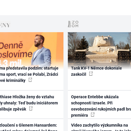
ma představila podzim: startuje
Tank KV-1 Němce dokonale
ma sport, vrací se Polabí, Zrádci
zaskočil
ové kriminálky
thiase Hložka ženy do vztahu
Operace Entebbe ukázala
dy uhnaly: Teď budu iniciátorem
schopnosti Izraele. Při
 slibuje zpěvák
osvobozování rukojmích padl br
premiéra
zloučení s Glenem Hansardem:
Video zachytilo výzkumníka na