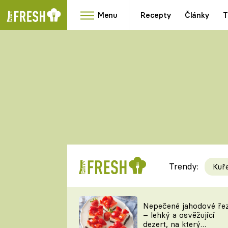
Menu
Recepty
Články
T
Oblíbené
Přílohy
recepty
HRANOLKY
HOUBY
KNEDLÍKY
DÝNĚ
KAŠE
RYCHLOVKY
Trendy:
Kuř
Populární
Videorecept
Nepečené jahodové ře
– lehký a osvěžující
kuchaři
dezert, na který
TEĎ VAŘÍ ŠÉF!