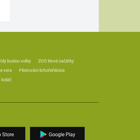
Kdy budou volby
ZOO Nové začátky
e vera
Pěstování lichořeřišnice
 koláč
 Store
Google Play