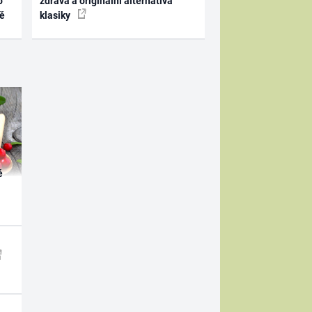
o
zdravá a originální alternativa
ně
klasiky
é