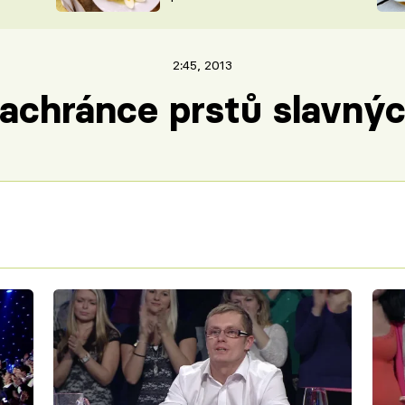
ŠÉFREDAK
VYCHYTÁVKY
SOUTĚŽ FR
NA NÁKUPECH
2:45, 2013
ČASOPIS
achránce prstů slavný
Failed to fetch