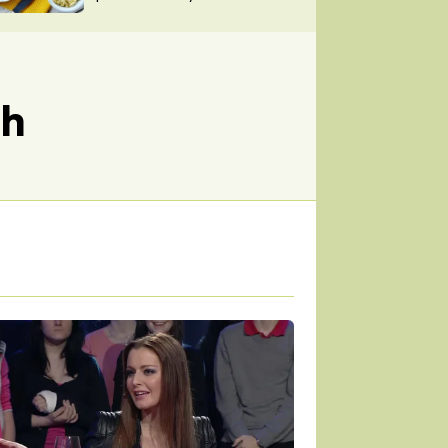
TORKY
ESH
ch