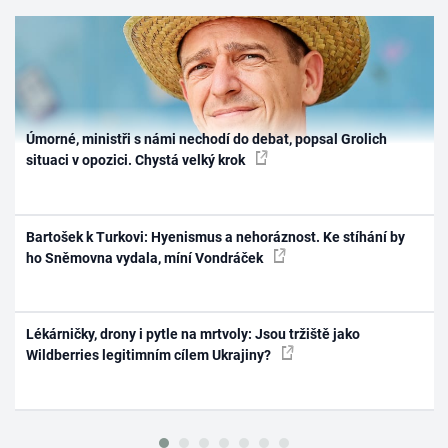
Úmorné, ministři s námi nechodí do debat, popsal Grolich
situaci v opozici. Chystá velký krok
Bartošek k Turkovi: Hyenismus a nehoráznost. Ke stíhání by
ho Sněmovna vydala, míní Vondráček
Lékárničky, drony i pytle na mrtvoly: Jsou tržiště jako
Wildberries legitimním cílem Ukrajiny?