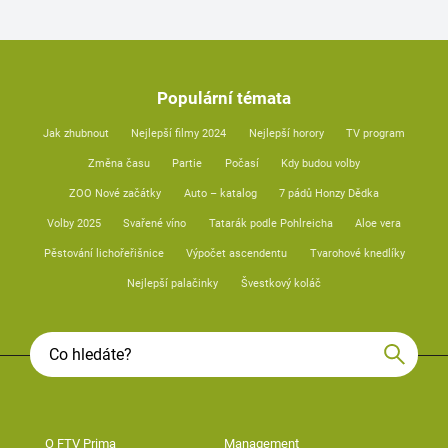
Populární témata
Jak zhubnout
Nejlepší filmy 2024
Nejlepší horory
TV program
Změna času
Partie
Počasí
Kdy budou volby
ZOO Nové začátky
Auto – katalog
7 pádů Honzy Dědka
Volby 2025
Svařené víno
Tatarák podle Pohlreicha
Aloe vera
Pěstování lichořeřišnice
Výpočet ascendentu
Tvarohové knedlíky
Nejlepší palačinky
Švestkový koláč
O FTV Prima
Management