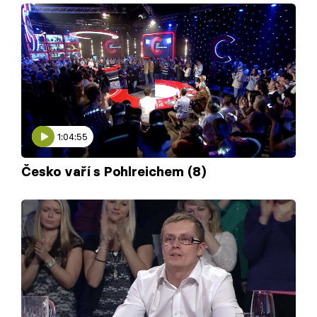
Škola vaření
Recepty z TV
Speciál: Cuketa
Těhotnej kuchař
1:04:55
Sledujte prima+
Česko vaří s Pohlreichem (8)
Přihlášení
Sledujte nás