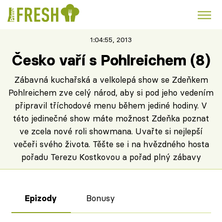
1:04:55, 2013
Kuře
Polévky k večeři
Rychlé večeře
Trendy:
Česko vaří s Pohlreichem (8)
Česká kuchyně
Čokoláda
Zábavná kuchařská a velkolepá show se Zdeňkem
Pohlreichem zve celý národ, aby si pod jeho vedením
připravil tříchodové menu během jediné hodiny. V
této jedinečné show máte možnost Zdeňka poznat
ve zcela nové roli showmana. Uvařte si nejlepší
Témata
večeři svého života. Těšte se i na hvězdného hosta
pořadu Terezu Kostkovou a pořad plný zábavy
Recepty
Failed to fetch
Články
Bonusy
Epizody
TV Program