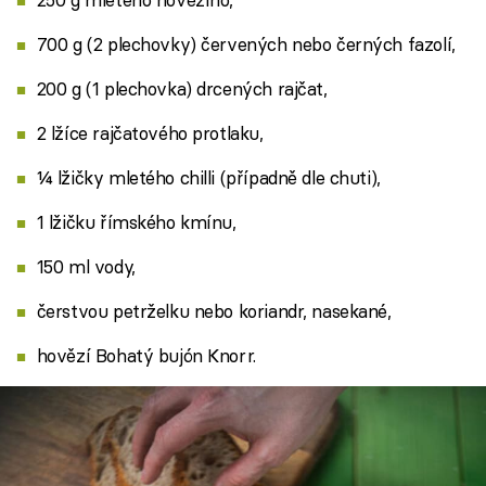
700 g (2 plechovky) červených nebo černých fazolí,
200 g (1 plechovka) drcených rajčat,
2 lžíce rajčatového protlaku,
¼ lžičky mletého chilli (případně dle chuti),
1 lžičku římského kmínu,
150 ml vody,
čerstvou petrželku nebo koriandr, nasekané,
hovězí Bohatý bujón Knorr.