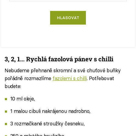
HLASOVAT
3, 2, 1... Rychlá fazolová pánev s chilli
Nebudeme přehnaně skromní a své chuťové buňky
pořádně rozmazlíme
fazolemi s chilli
. Potřebovat
budete:
10 ml oleje,
1 malou cibuli nakrájenou nadrobno,
3 rozmačkané stroužky česneku,
250 g mletého hovězího,