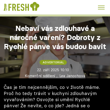
Kuře
Polévky k večeři
Rychlé večeře
Trendy:
Nebaví vás zdlouhavé a
Česká kuchyně
Čokoláda
náročné vaření? Dobroty z
Rychlé pánve vás budou bavit
ADVERTORIÁL
Témata
22. září 2025 10:10
Komerční sdělení
,
Lea Janochová
Recepty
Čas je tím nejcennějším, co v životě máme.
Články
Proč ho tedy trávit v kuchyni zdlouhavým
vyvařováním? Osvojte si umění Rychlé
TV Program
pánve! Že nevíte, o co jde? Jedná se o