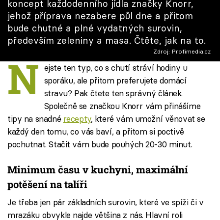
koncept každodenního jídla značky Knorr,
Škola vaření
jehož příprava nezabere půl dne a přitom
bude chutné a plné vydatných surovin,
Recepty z TV
především zeleniny a masa. Čtěte, jak na to.
Zdroj: Profimedia.cz
N
Speciál: Cuketa
ejste ten typ, co s chutí stráví hodiny u
sporáku, ale přitom preferujete domácí
Těhotnej kuchař
stravu? Pak čtete ten správný článek.
Společně se značkou Knorr vám přinášíme
Sledujte prima+
tipy na snadné
recepty
, které vám umožní věnovat se
každý den tomu, co vás baví, a přitom si poctivě
Přihlášení
pochutnat. Stačit vám bude pouhých 20-30 minut.
Minimum času v kuchyni, maximální
Sledujte nás
potěšení na talíři
Je třeba jen pár základních surovin, které ve spíži či v
mrazáku obvykle najde většina z nás. Hlavní roli