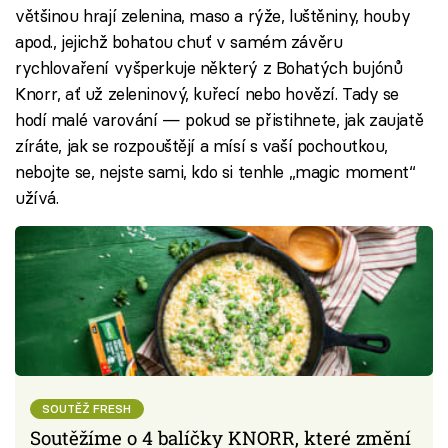
většinou hrají zelenina, maso a rýže, luštěniny, houby
apod., jejichž bohatou chuť v samém závěru
rychlovaření vyšperkuje některý z Bohatých bujónů
Knorr, ať už zeleninový, kuřecí nebo hovězí. Tady se
hodí malé varování — pokud se přistihnete, jak zaujatě
zíráte, jak se rozpouštějí a mísí s vaší pochoutkou,
nebojte se, nejste sami, kdo si tenhle „magic moment“
užívá.
SOUTĚŽ FRESH
Soutěžíme o 4 balíčky KNORR, které změní