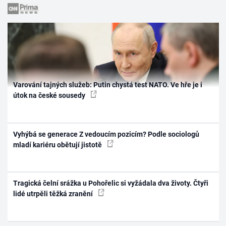
Varování tajných služeb: Putin chystá test NATO. Ve hře je i
útok na české sousedy
Vyhýbá se generace Z vedoucím pozicím? Podle sociologů
mladí kariéru obětují jistotě
Tragická čelní srážka u Pohořelic si vyžádala dva životy. Čtyři
lidé utrpěli těžká zranění