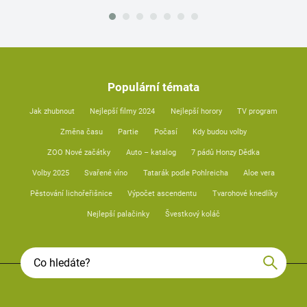
Populární témata
Jak zhubnout
Nejlepší filmy 2024
Nejlepší horory
TV program
Změna času
Partie
Počasí
Kdy budou volby
ZOO Nové začátky
Auto – katalog
7 pádů Honzy Dědka
Volby 2025
Svařené víno
Tatarák podle Pohlreicha
Aloe vera
Pěstování lichořeřišnice
Výpočet ascendentu
Tvarohové knedlíky
Nejlepší palačinky
Švestkový koláč