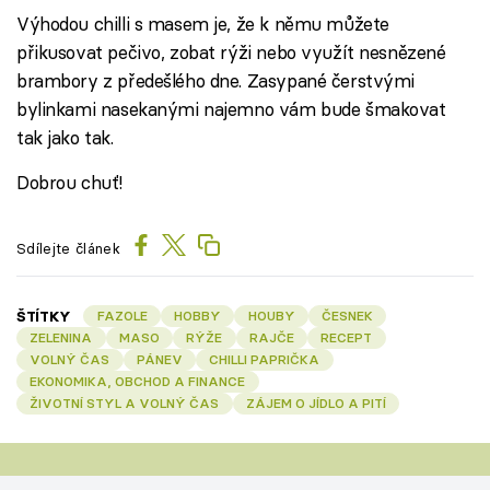
Výhodou chilli s masem je, že k němu můžete
přikusovat pečivo, zobat rýži nebo využít nesnězené
brambory z předešlého dne. Zasypané čerstvými
bylinkami nasekanými najemno vám bude šmakovat
tak jako tak.
Dobrou chuť!
Sdílejte článek
ŠTÍTKY
FAZOLE
HOBBY
HOUBY
ČESNEK
ZELENINA
MASO
RÝŽE
RAJČE
RECEPT
VOLNÝ ČAS
PÁNEV
CHILLI PAPRIČKA
EKONOMIKA, OBCHOD A FINANCE
ŽIVOTNÍ STYL A VOLNÝ ČAS
ZÁJEM O JÍDLO A PITÍ