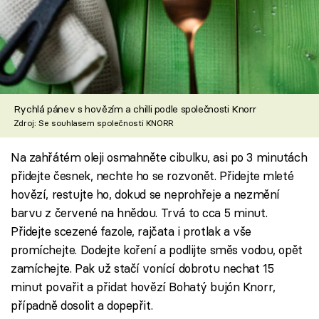
Rychlá pánev s hovězím a chilli podle společnosti Knorr
Zdroj: Se souhlasem společnosti KNORR
Na zahřátém oleji osmahněte cibulku, asi po 3 minutách
přidejte česnek, nechte ho se rozvonět. Přidejte mleté
hovězí, restujte ho, dokud se neprohřeje a nezmění
barvu z červené na hnědou. Trvá to cca 5 minut.
Přidejte scezené fazole, rajčata i protlak a vše
promíchejte. Dodejte koření a podlijte směs vodou, opět
zamíchejte. Pak už stačí vonící dobrotu nechat 15
minut povařit a přidat hovězí Bohatý bujón Knorr,
případně dosolit a dopepřit.