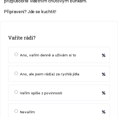
přizpůsobíte vlastním chuťovým buňkám.
Připraveni? Jde se kuchtit!
Vaříte rádi?
%
Ano, vařím denně a užívám si to
%
Ano, ale jsem rád(a) za rychlá jídla
%
Vařím spíše z povinnosti
%
Nevařím