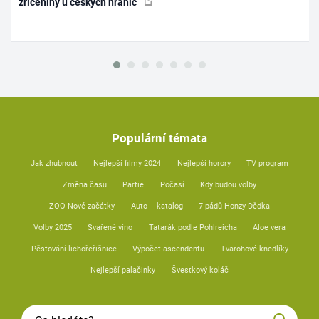
zříceniny u českých hranic
Populární témata
Jak zhubnout
Nejlepší filmy 2024
Nejlepší horory
TV program
Změna času
Partie
Počasí
Kdy budou volby
ZOO Nové začátky
Auto – katalog
7 pádů Honzy Dědka
Volby 2025
Svařené víno
Tatarák podle Pohlreicha
Aloe vera
Pěstování lichořeřišnice
Výpočet ascendentu
Tvarohové knedlíky
Nejlepší palačinky
Švestkový koláč