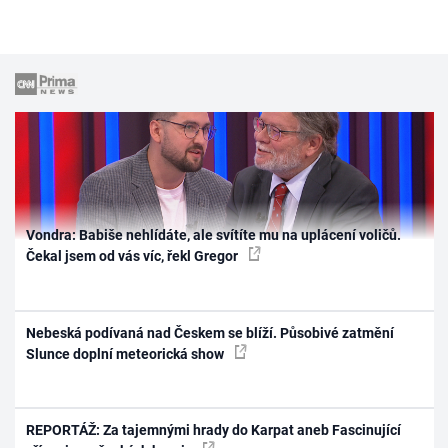
Vondra: Babiše nehlídáte, ale svítíte mu na uplácení voličů.
Čekal jsem od vás víc, řekl Gregor
Nebeská podívaná nad Českem se blíží. Působivé zatmění
Slunce doplní meteorická show
REPORTÁŽ: Za tajemnými hrady do Karpat aneb Fascinující