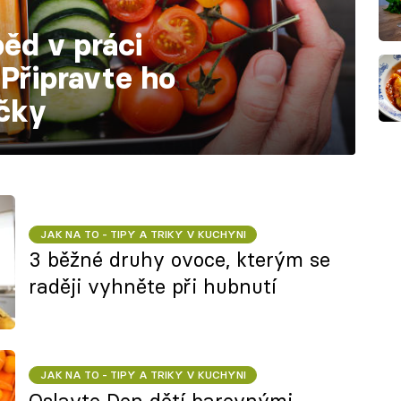
ěd v práci
Připravte ho
ičky
JAK NA TO - TIPY A TRIKY V KUCHYNI
3 běžné druhy ovoce, kterým se
raději vyhněte při hubnutí
JAK NA TO - TIPY A TRIKY V KUCHYNI
Oslavte Den dětí barevnými