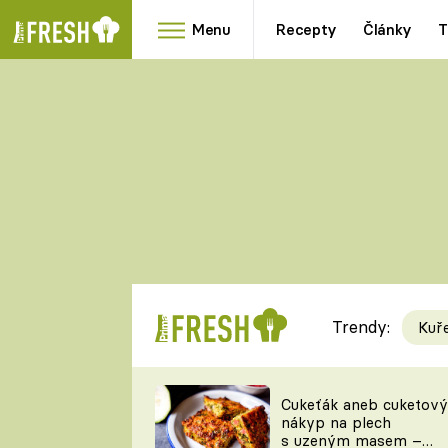
Menu
Recepty
Články
T
Oblíbené
Přílohy
recepty
HRANOLKY
HOUBY
KNEDLÍKY
DÝNĚ
KAŠE
RYCHLOVKY
Trendy:
Kuř
Populární
Videorecept
Cukeťák aneb cuketový
nákyp na plech
kuchaři
s uzeným masem –
TEĎ VAŘÍ ŠÉF!