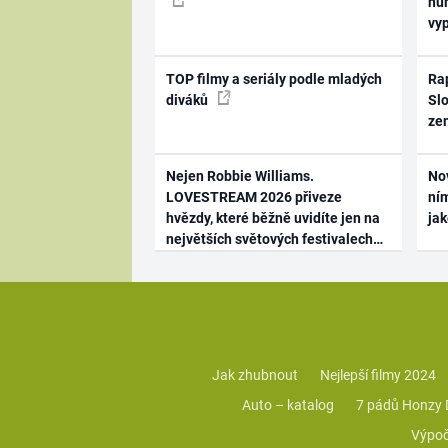
hum
vy
TOP filmy a seriály podle mladých
Rap
diváků
Slo
ze
Nejen Robbie Williams.
No
LOVESTREAM 2026 přiveze
ním
hvězdy, které běžně uvidíte jen na
ja
největších světových festivalech
Jak zhubnout
Nejlepší filmy 2024
Auto – katalog
7 pádů Honzy
Výpoč