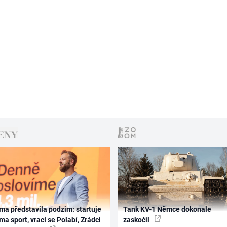
ma představila podzim: startuje
Tank KV-1 Němce dokonale
ma sport, vrací se Polabí, Zrádci
zaskočil