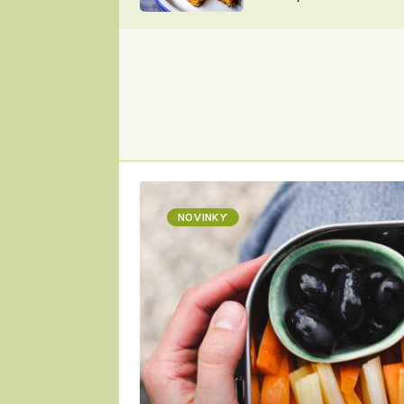
skvělý způsob, jak
ZDENĚK
zpracovat přerostlé
ČESKO NA TALÍŘI
cukety
POHLREICH
KAROLÍNA,
JAROSLAV SAPÍK
DOMÁCÍ
KUCHAŘKA
KAROLÍNA
KAMBERSKÁ
NOVINKY