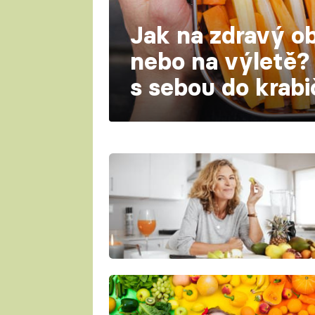
Jak na zdravý ob
nebo na výletě? 
s sebou do krab