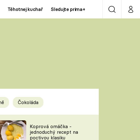
Těhotnej kuchař
Sledujte prima+
Vyhledávání
Můj p
Prima+
Y
CNN Prima NEWS
Prima ZOOM
ÍDLA
Prima LIVING
Prima Ženy
ně
Čokoláda
Prima LAJK
y
Koprová omáčka -
jednoduchý recept na
Sledujte nás
poctivou klasiku