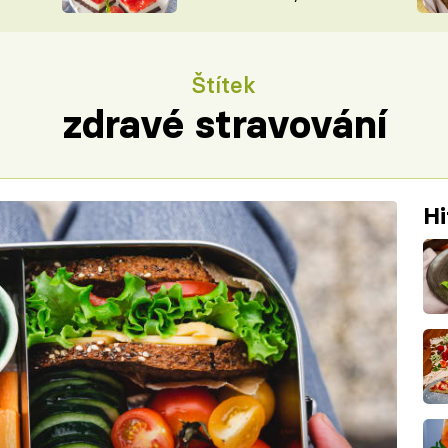
nepotřebujete troubu
ŠÉFREDAK
VYCHYTÁVKY
SOUTĚŽ FR
NA NÁKUPECH
Štítek
ČASOPIS
zdravé stravování
Hi