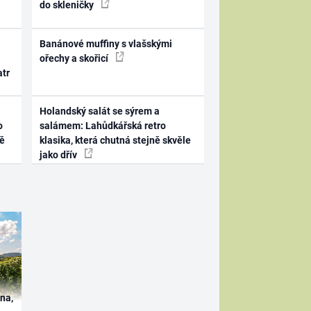
do skleničky
Banánové muffiny s vlašskými
ořechy a skořicí
atr
Holandský salát se sýrem a
o
salámem: Lahůdkářská retro
ně
klasika, která chutná stejně skvěle
jako dřív
ína,