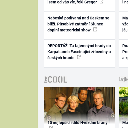
jsem od vás víc, řekl Gregor
i n
Nebeská podívaná nad Českem se
Ma
blíží. Působivé zatmění Slunce
vž
doplní meteorická show
já,
REPORTÁŽ: Za tajemnými hrady do
Ro
Karpat aneb Fascinující zříceniny u
Pr
českých hranic
a 
10 nejlepších dílů Hvězdné brány
Ma