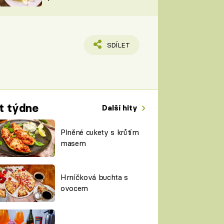
TORKY
ESH
SDÍLET
t týdne
Další hity
Plněné cukety s krůtím
masem
Hrníčková buchta s
ovocem