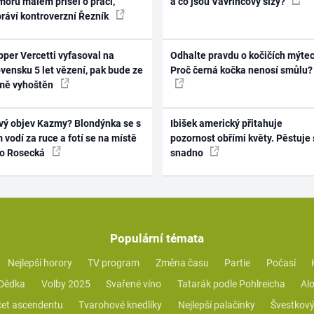
oru málem přišel o práci,
a co jsou Vavřincovy slzy?
práví kontroverzní Řezník
per Vercetti vyfasoval na
Odhalte pravdu o kočičích mýtec
vensku 5 let vězení, pak bude ze
Proč černá kočka nenosí smůlu?
mě vyhoštěn
vý objev Kazmy? Blondýnka se s
Ibišek americký přitahuje
 vodí za ruce a fotí se na místě
pozornost obřími květy. Pěstuje 
ko Rosecká
snadno
Populární témata
Nejlepší horory
TV program
Změna času
Partie
Počasí
 Dědka
Volby 2025
Svařené víno
Tatarák podle Pohlreicha
Alo
et ascendentu
Tvarohové knedlíky
Nejlepší palačinky
Švestkový