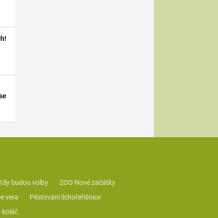
h!
se
Kdy budou volby
ZOO Nové začátky
e vera
Pěstování lichořeřišnice
 koláč