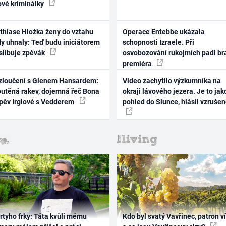
ové kriminálky
thiase Hložka ženy do vztahu
Operace Entebbe ukázala
dy uhnaly: Teď budu iniciátorem
schopnosti Izraele. Při
 slibuje zpěvák
osvobozování rukojmích padl br
premiéra
zloučení s Glenem Hansardem:
Video zachytilo výzkumníka na
outěná rakev, dojemná řeč Bona
okraji lávového jezera. Je to jak
zpěv Irglové s Vedderem
pohled do Slunce, hlásil vzruše
rtyho frky: Táta kvůli mému
Kdo byl svatý Vavřinec, patron v