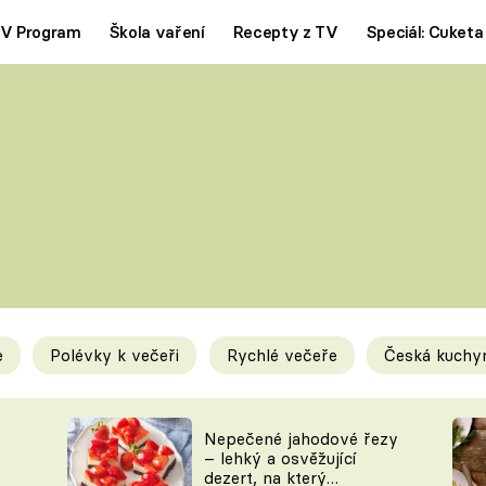
V Program
Škola vaření
Recepty z TV
Speciál: Cuketa
Polévky
Saláty
ČESKÁ KLASIKA
TĚSTOVIN
SILNÉ VÝVARY
SLADKÉ
KRÉMOVÉ
BEZMASÁ J
e
Polévky k večeři
Rychlé večeře
Česká kuchy
y
Tipy a triky
Novink
Nepečené jahodové řezy
– lehký a osvěžující
dezert, na který
KAM ZA JÍDLEM
BLOG