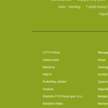
Auto – katalog
7 pádů Honzy
Výpoč
O FTV Prima
Manag
Volná místa
Press
Reklama
Casting
HbbTV
Kontak
Podmínky užívání
Zpraco
Cookies
Nápov
Vlastník FTV Prima spol. s r.o.
Redak
Nahlásit chybu
Nastav