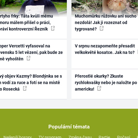
rtyho frky: Táta kvůli mému
Muchomůrku růžovku ani sucho
oru málem přišel o práci,
nezdolá! Jak ji rozeznat od
práví kontroverzní Řezník
tygrované?
per Vercetti vyfasoval na
V srpnu nezapomeňte přesadit
vensku 5 let vězení, pak bude ze
velkokvěté kosatce. Jak na to?
mě vyhoštěn
vý objev Kazmy? Blondýnka se s
Přerostlé okurky? Zkuste
 vodí za ruce a fotí se na místě
rychlokvašky nebo je naložte po
ko Rosecká
americku!
Populární témata
Nejlepší horory
TV program
Změna času
Partie
Počasí