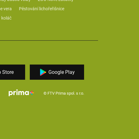
e vera
Pěstování lichořeřišnice
 koláč
 Store
Google Play
© FTV Prima spol. s r.o.