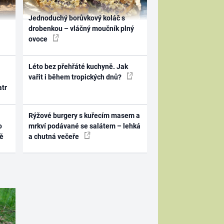
Jednoduchý borůvkový koláč s
drobenkou – vláčný moučník plný
ovoce
Léto bez přehřáté kuchyně. Jak
vařit i během tropických dnů?
atr
Rýžové burgery s kuřecím masem a
o
mrkví podávané se salátem – lehká
ně
a chutná večeře