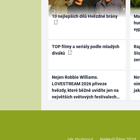
10 nejlepších dílů Hvězdné brány
Ma
hum
vy
TOP filmy a seriály podle mladých
Rap
diváků
Slo
ze
Nejen Robbie Williams.
No
LOVESTREAM 2026 přiveze
ním
hvězdy, které běžně uvidíte jen na
ja
největších světových festivalech
Jak zhubnout
Nejlepší filmy 2024