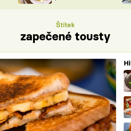
ŠÉFREDAK
VYCHYTÁVKY
SOUTĚŽ FR
NA NÁKUPECH
Štítek
ČASOPIS
zapečené tousty
Hi