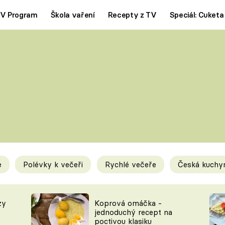
V Program
Škola vaření
Recepty z TV
Speciál: Cuketa
Polévky
Saláty
ČESKÁ KLASIKA
TĚSTOVIN
SILNÉ VÝVARY
SLADKÉ
KRÉMOVÉ
BEZMASÁ J
e
Polévky k večeři
Rychlé večeře
Česká kuchy
y
Tipy a triky
Novink
zy
Koprová omáčka -
jednoduchý recept na
poctivou klasiku
KAM ZA JÍDLEM
BLOG