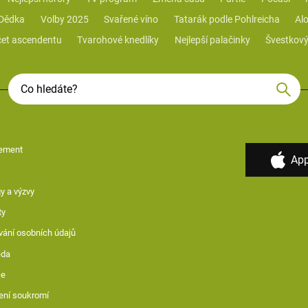
 Dědka
Volby 2025
Svařené víno
Tatarák podle Pohlreicha
Alo
et ascendentu
Tvarohové knedlíky
Nejlepší palačinky
Švestkový
ement
App
y a výzvy
ty
vání osobních údajů
ěda
ce
ení soukromí