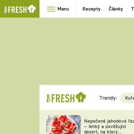
Menu
Recepty
Články
T
Oblíbené
Přílohy
recepty
HRANOLKY
HOUBY
KNEDLÍKY
DÝNĚ
KAŠE
RYCHLOVKY
Trendy:
Kuř
Populární
Videorecept
Nepečené jahodové ře
– lehký a osvěžující
kuchaři
dezert, na který
TEĎ VAŘÍ ŠÉF!