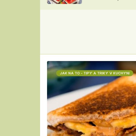
nepotřebujete troubu
ZDENĚK
ČESKO NA TALÍŘI
POHLREICH
KAROLÍNA,
JAROSLAV SAPÍK
DOMÁCÍ
KUCHAŘKA
KAROLÍNA
KAMBERSKÁ
JAK NA TO - TIPY A TRIKY V KUCHYNI