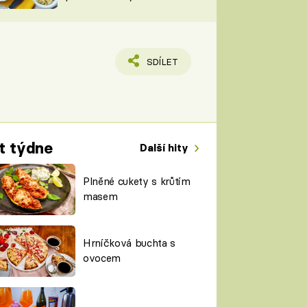
TORKY
ESH
SDÍLET
t týdne
Další hity
Plněné cukety s krůtím
masem
Hrníčková buchta s
ovocem