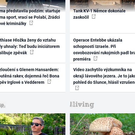
ma představila podzim: startuje
Tank KV-1 Němce dokonale
ma sport, vrací se Polabí, Zrádci
zaskočil
ové kriminálky
thiase Hložka ženy do vztahu
Operace Entebbe ukázala
dy uhnaly: Teď budu iniciátorem
schopnosti Izraele. Při
 slibuje zpěvák
osvobozování rukojmích padl br
premiéra
zloučení s Glenem Hansardem:
Video zachytilo výzkumníka na
outěná rakev, dojemná řeč Bona
okraji lávového jezera. Je to jak
zpěv Irglové s Vedderem
pohled do Slunce, hlásil vzruše