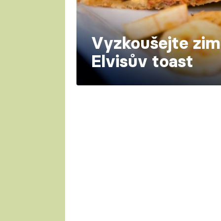
Vyzkoušejte zimn
Elvisův toast