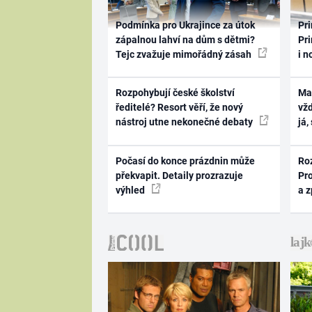
Podmínka pro Ukrajince za útok
Pri
zápalnou lahví na dům s dětmi?
Pri
Tejc zvažuje mimořádný zásah
i n
Rozpohybují české školství
Ma
ředitelé? Resort věří, že nový
vž
nástroj utne nekonečné debaty
já,
Počasí do konce prázdnin může
Ro
překvapit. Detaily prozrazuje
Pr
výhled
a 