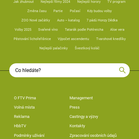
Jak zhubnout
Nejlepší filmy 2024
Nejlepší horory
TV program
Změna času
Partie
Počasí
Kdy budou volby
ZOO Nové začátky
Auto – katalog
7 pádů Honzy Dědka
Volby 2025
Svařené víno
Tatarák podle Pohlreicha
Aloe vera
Pěstování lichořeřišnice
Výpočet ascendentu
Tvarohové knedlíky
Nejlepší palačinky
Švestkový koláč
O FTV Prima
Management
Volná místa
Press
Reklama
Castingy a výzvy
HbbTV
Kontakty
Podmínky užívání
Zpracování osobních údajů