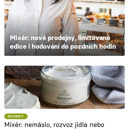
Škola vaření
Recepty z TV
Speciál: Cuketa
Mixér: nové prodejny, limitované
edice i hodování do pozdních hodin
Těhotnej kuchař
Sledujte prima+
Přihlášení
Sledujte nás
NOVINKY
Mixér: nemáslo, rozvoz jídla nebo