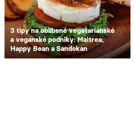
Škola vaření
Recepty z TV
3 tipy na oblíbené vegetariánské
Speciál: Cuketa
a veganské podniky: Maitrea,
Happy Bean a Sandokan
Těhotnej kuchař
Sledujte prima+
Přihlášení
Sledujte nás