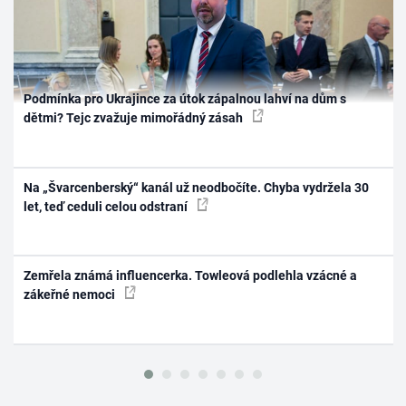
Podmínka pro Ukrajince za útok zápalnou lahví na dům s
dětmi? Tejc zvažuje mimořádný zásah
Na „Švarcenberský“ kanál už neodbočíte. Chyba vydržela 30
let, teď ceduli celou odstraní
Zemřela známá influencerka. Towleová podlehla vzácné a
zákeřné nemoci