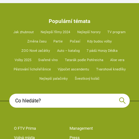
Populární témata
Jak zhubnout
Nejlepší filmy 2024
Nejlepší horory
TV program
Změna času
Partie
Počasí
Kdy budou volby
ZOO Nové začátky
Auto – katalog
7 pádů Honzy Dědka
Volby 2025
Svařené víno
Tatarák podle Pohlreicha
Aloe vera
Pěstování lichořeřišnice
Výpočet ascendentu
Tvarohové knedlíky
Nejlepší palačinky
Švestkový koláč
O FTV Prima
Management
Volná místa
Press