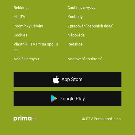
Reklama
Castingy a výzvy
HbbTV
Kontakty
Podmínky užívání
Zpracování osobních údajů
Cookies
Nápověda
Vlastník FTV Prima spol. s
Redakce
r.o.
Nahlásit chybu
Nastavení soukromí
App Store
Google Play
© FTV Prima spol. s r.o.