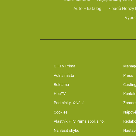
Auto – katalog
7 pádů Honzy
Výpoč
O FTV Prima
Manag
Volná místa
Press
Reklama
Casting
HbbTV
Kontak
Podmínky užívání
Zpraco
Cookies
Nápov
Vlastník FTV Prima spol. s r.o.
Redak
Nahlásit chybu
Nastav