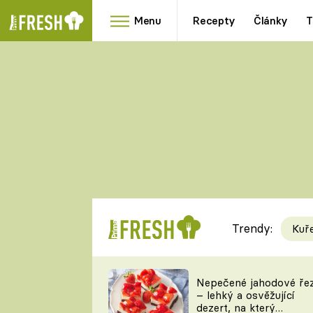
Menu
Recepty
Články
T
Oblíbené
Přílohy
recepty
HRANOLKY
HOUBY
KNEDLÍKY
DÝNĚ
KAŠE
RYCHLOVKY
Trendy:
Kuř
Populární
Videorecept
Nepečené jahodové ře
– lehký a osvěžující
kuchaři
dezert, na který
TEĎ VAŘÍ ŠÉF!