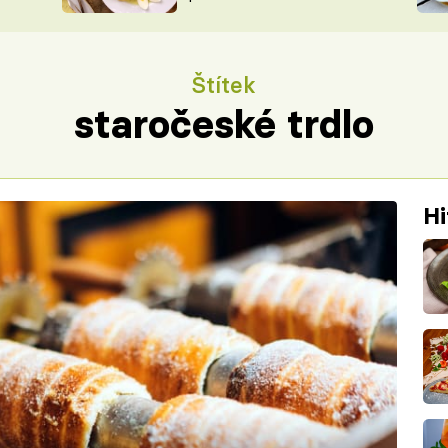
ŠÉFREDAK
VYCHYTÁVKY
SOUTĚŽ FR
NA NÁKUPECH
Štítek
ČASOPIS
staročeské trdlo
Hi