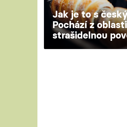
Jak je to s čes
Pochází z oblasti
strašidelnou pov