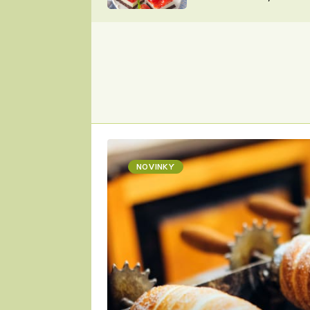
nepotřebujete troubu
ZDENĚK
ČESKO NA TALÍŘI
POHLREICH
KAROLÍNA,
JAROSLAV SAPÍK
DOMÁCÍ
KUCHAŘKA
KAROLÍNA
KAMBERSKÁ
NOVINKY