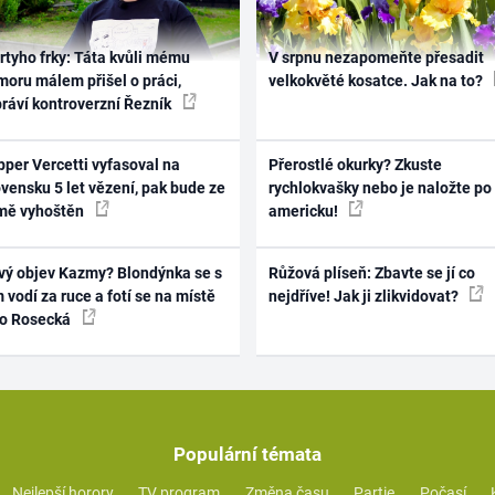
rtyho frky: Táta kvůli mému
V srpnu nezapomeňte přesadit
oru málem přišel o práci,
velkokvěté kosatce. Jak na to?
práví kontroverzní Řezník
per Vercetti vyfasoval na
Přerostlé okurky? Zkuste
vensku 5 let vězení, pak bude ze
rychlokvašky nebo je naložte po
mě vyhoštěn
americku!
vý objev Kazmy? Blondýnka se s
Růžová plíseň: Zbavte se jí co
 vodí za ruce a fotí se na místě
nejdříve! Jak ji zlikvidovat?
ko Rosecká
Populární témata
Nejlepší horory
TV program
Změna času
Partie
Počasí