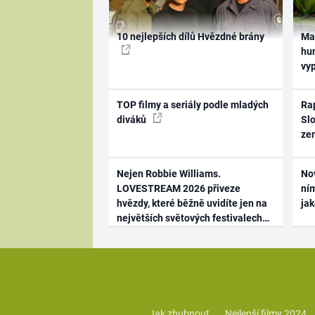
10 nejlepších dílů Hvězdné brány
Ma
hum
vy
TOP filmy a seriály podle mladých
Rap
diváků
Slo
ze
Nejen Robbie Williams.
No
LOVESTREAM 2026 přiveze
ním
hvězdy, které běžně uvidíte jen na
ja
největších světových festivalech
Jak zhubnout
Nejlepší filmy 2024