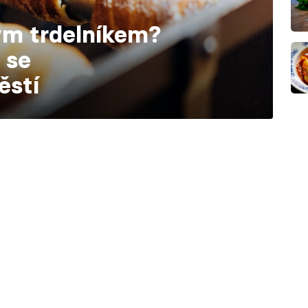
kým trdelníkem?
 se
ěstí