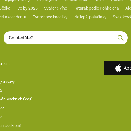
 Dědka
Volby 2025
Svařené víno
Tatarák podle Pohlreicha
Alo
et ascendentu
Tvarohové knedlíky
Nejlepší palačinky
Švestkový
ement
App
y a výzvy
ty
vání osobních údajů
ěda
ce
ení soukromí