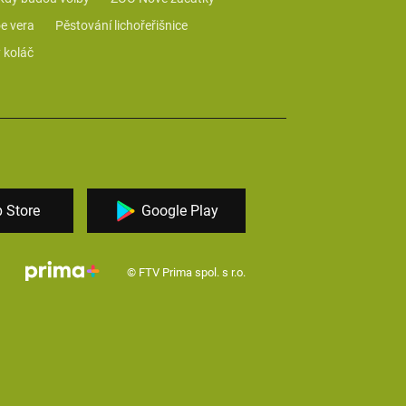
e vera
Pěstování lichořeřišnice
 koláč
 Store
Google Play
© FTV Prima spol. s r.o.