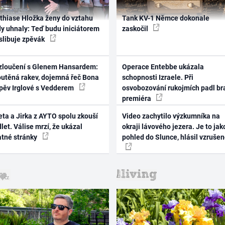
thiase Hložka ženy do vztahu
Tank KV-1 Němce dokonale
dy uhnaly: Teď budu iniciátorem
zaskočil
 slibuje zpěvák
zloučení s Glenem Hansardem:
Operace Entebbe ukázala
outěná rakev, dojemná řeč Bona
schopnosti Izraele. Při
zpěv Irglové s Vedderem
osvobozování rukojmích padl br
premiéra
ta a Jirka z AYTO spolu zkouší
Video zachytilo výzkumníka na
let. Válise mrzí, že ukázal
okraji lávového jezera. Je to jak
atné stránky
pohled do Slunce, hlásil vzruše