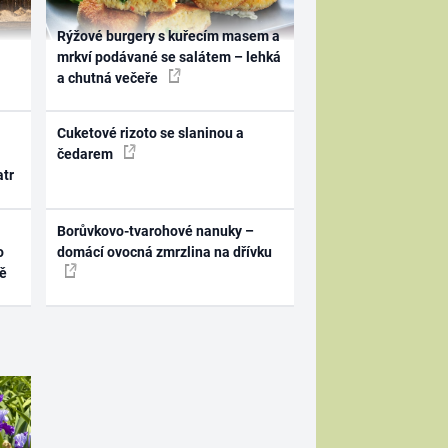
Rýžové burgery s kuřecím masem a
mrkví podávané se salátem – lehká
a chutná večeře
Cuketové rizoto se slaninou a
čedarem
atr
Borůvkovo-tvarohové nanuky –
o
domácí ovocná zmrzlina na dřívku
ně