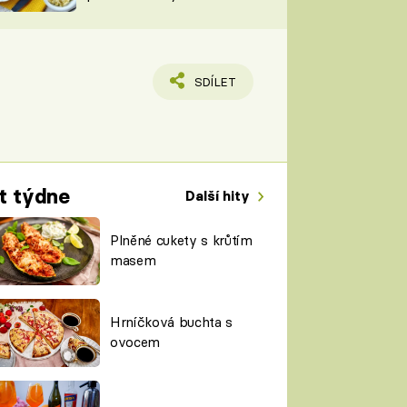
TORKY
ESH
SDÍLET
t týdne
Další hity
Plněné cukety s krůtím
masem
Hrníčková buchta s
ovocem