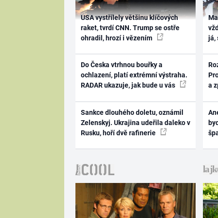
USA vystřílely většinu klíčových
Ma
raket, tvrdí CNN. Trump se ostře
vž
ohradil, hrozí i vězením
já,
Do Česka vtrhnou bouřky a
Ro
ochlazení, platí extrémní výstraha.
Pr
RADAR ukazuje, jak bude u vás
a 
Sankce dlouhého doletu, oznámil
Ane
Zelenskyj. Ukrajina udeřila daleko v
byd
Rusku, hoří dvě rafinerie
šp