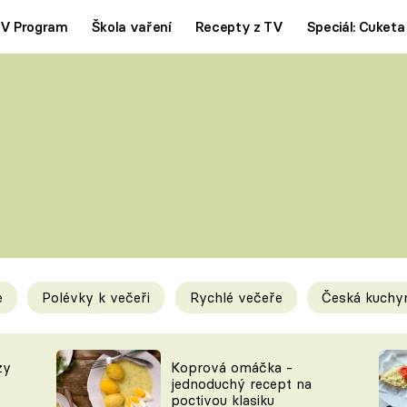
V Program
Škola vaření
Recepty z TV
Speciál: Cuketa
Polévky
Saláty
ČESKÁ KLASIKA
TĚSTOVIN
SILNÉ VÝVARY
SLADKÉ
KRÉMOVÉ
BEZMASÁ J
e
Polévky k večeři
Rychlé večeře
Česká kuchy
y
Tipy a triky
Novink
zy
Koprová omáčka -
jednoduchý recept na
poctivou klasiku
KAM ZA JÍDLEM
BLOG