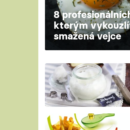
8 profesionálních
kterým vykouzlít
smažená vejce