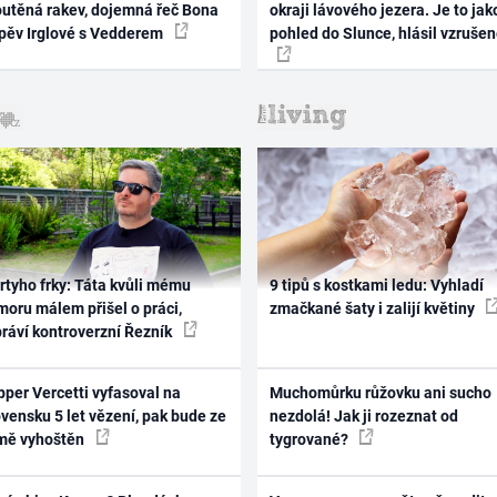
outěná rakev, dojemná řeč Bona
okraji lávového jezera. Je to jak
zpěv Irglové s Vedderem
pohled do Slunce, hlásil vzruše
rtyho frky: Táta kvůli mému
9 tipů s kostkami ledu: Vyhladí
oru málem přišel o práci,
zmačkané šaty i zalijí květiny
práví kontroverzní Řezník
per Vercetti vyfasoval na
Muchomůrku růžovku ani sucho
vensku 5 let vězení, pak bude ze
nezdolá! Jak ji rozeznat od
mě vyhoštěn
tygrované?