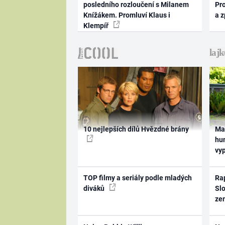
posledního rozloučení s Milanem
Pr
Knížákem. Promluví Klaus i
a 
Klempíř
10 nejlepších dílů Hvězdné brány
Ma
hum
vy
TOP filmy a seriály podle mladých
Rap
diváků
Slo
ze