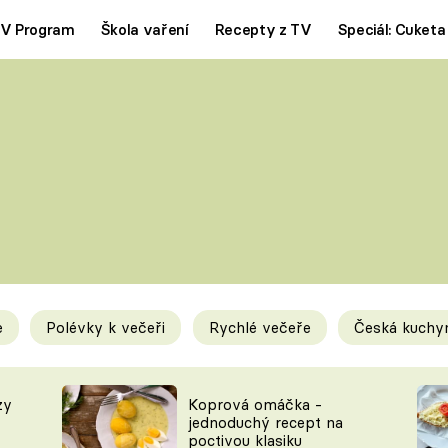
V Program
Škola vaření
Recepty z TV
Speciál: Cuketa
Polévky
Saláty
ČESKÁ KLASIKA
TĚSTOVIN
SILNÉ VÝVARY
SLADKÉ
KRÉMOVÉ
BEZMASÁ J
e
Polévky k večeři
Rychlé večeře
Česká kuchy
y
Tipy a triky
Novink
zy
Koprová omáčka -
jednoduchý recept na
poctivou klasiku
KAM ZA JÍDLEM
BLOG