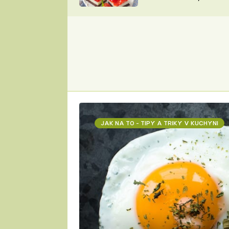
nepotřebujete troubu
ZDENĚK
ČESKO NA TALÍŘI
POHLREICH
KAROLÍNA,
JAROSLAV SAPÍK
DOMÁCÍ
KUCHAŘKA
KAROLÍNA
KAMBERSKÁ
JAK NA TO - TIPY A TRIKY V KUCHYNI