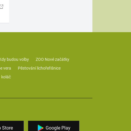
Kdy budou volby
ZOO Nové začátky
e vera
Pěstování lichořeřišnice
 koláč
 Store
Google Play