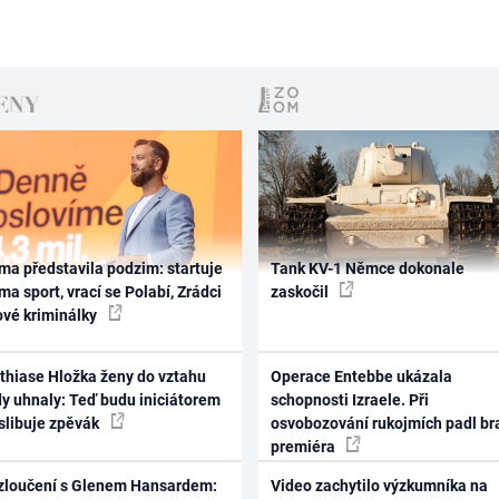
ma představila podzim: startuje
Tank KV-1 Němce dokonale
ma sport, vrací se Polabí, Zrádci
zaskočil
ové kriminálky
thiase Hložka ženy do vztahu
Operace Entebbe ukázala
dy uhnaly: Teď budu iniciátorem
schopnosti Izraele. Při
 slibuje zpěvák
osvobozování rukojmích padl br
premiéra
zloučení s Glenem Hansardem:
Video zachytilo výzkumníka na