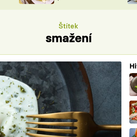
ŠÉFREDAK
VYCHYTÁVKY
SOUTĚŽ FR
NA NÁKUPECH
Štítek
ČASOPIS
smažení
Hi