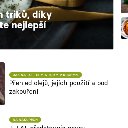
 triků, díky
e nejlepší
JAK NA TO - TIPY A TRIKY V KUCHYNI
Přehled olejů, jejich použití a bod
zakouření
NA NÁKUPECH
TEFAL představuje novou