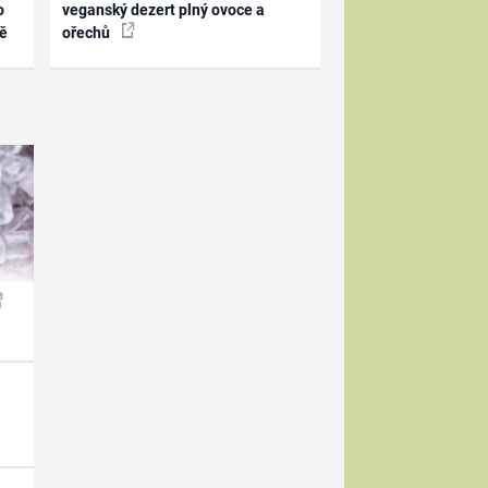
o
veganský dezert plný ovoce a
ně
ořechů