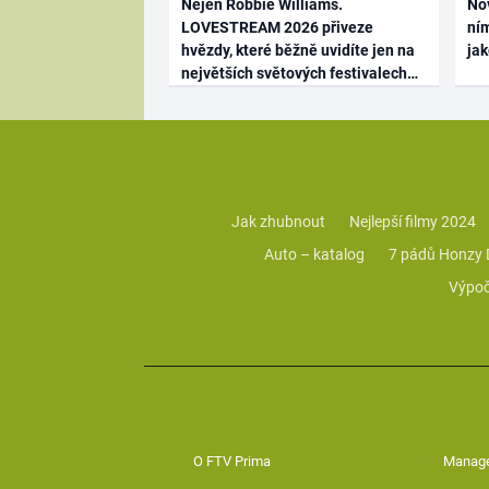
Nejen Robbie Williams.
No
LOVESTREAM 2026 přiveze
ním
hvězdy, které běžně uvidíte jen na
ja
největších světových festivalech
Jak zhubnout
Nejlepší filmy 2024
Auto – katalog
7 pádů Honzy
Výpoč
O FTV Prima
Manag