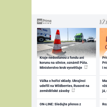
Kraje nedostanou z fondu ani
Pri
korunu na silnice, oznámil Půta.
Pri
Ministerstvo krok vysvětluje
i n
Válka o hořící sklady. Ukrajinci
Ma
udeřili na Wildberries, Rusové na
vž
zemědělské zásoby
já,
ON-LINE: Sledujte přenos z
Ro