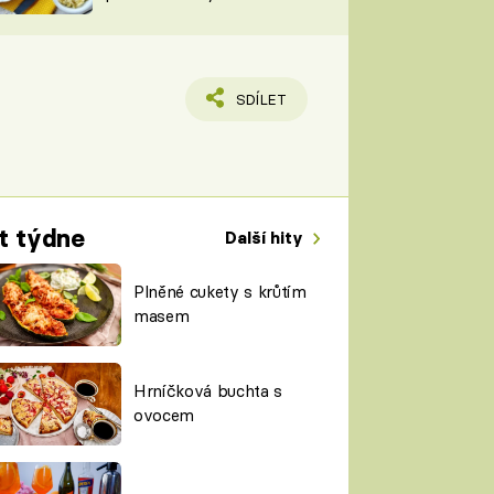
TORKY
ESH
SDÍLET
t týdne
Další hity
Plněné cukety s krůtím
masem
Hrníčková buchta s
ovocem