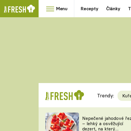
Menu
Recepty
Články
T
Oblíbené
Přílohy
recepty
HRANOLKY
HOUBY
KNEDLÍKY
DÝNĚ
KAŠE
RYCHLOVKY
Trendy:
Kuř
Populární
Videorecept
Nepečené jahodové ře
– lehký a osvěžující
kuchaři
dezert, na který
TEĎ VAŘÍ ŠÉF!