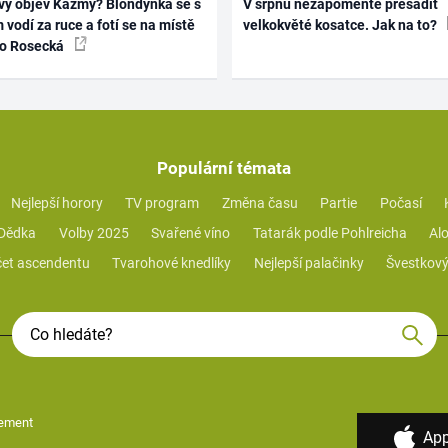
vý objev Kazmy? Blondýnka se s
V srpnu nezapomeňte přesadit
 vodí za ruce a fotí se na místě
velkokvěté kosatce. Jak na to?
ko Rosecká
Populární témata
Nejlepší horory
TV program
Změna času
Partie
Počasí
 Dědka
Volby 2025
Svařené víno
Tatarák podle Pohlreicha
Alo
et ascendentu
Tvarohové knedlíky
Nejlepší palačinky
Švestkový
ement
App