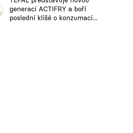
generaci ACTIFRY a boří
poslední klišé o konzumaci
hranolek