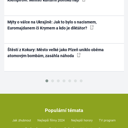
Klempířovi. Ministr kulturní politiku hájí
Mýty o válce na Ukrajině: Jak to bylo s nacismem,
Euromajdanem či Krymem a kdo je diktátor?
Štěstí z Kokury: Město velké jako Plzeň uniklo oběma
atomovým bombám, zasáhla náhoda
Populární témata
Jak zhubnout
Nejlepší filmy 2024
Nejlepší horory
TV program