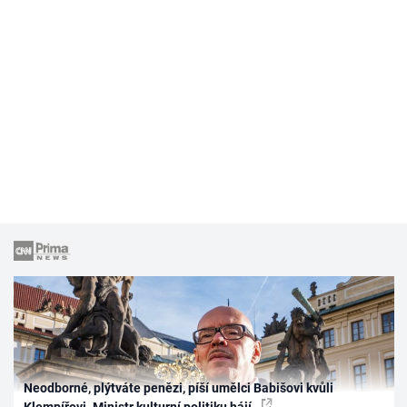
Neodborné, plýtváte penězi, píší umělci Babišovi kvůli