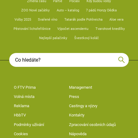
Změna času
Partie
Počasí
Kdy budou volby
ZOO Nové začátky
Auto – katalog
7 pádů Honzy Dědka
Volby 2025
Svařené víno
Tatarák podle Pohlreicha
Aloe vera
Pěstování lichořeřišnice
Výpočet ascendentu
Tvarohové knedlíky
Nejlepší palačinky
Švestkový koláč
O FTV Prima
Management
Volná místa
Press
Reklama
Castingy a výzvy
HbbTV
Kontakty
Podmínky užívání
Zpracování osobních údajů
Cookies
Nápověda