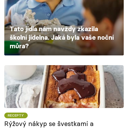
Škola vaření
Recepty z TV
Tato jídla nám navždy zkazila
Speciál: Cuketa
školní jídelna. Jaká byla vaše noční
můra?
Těhotnej kuchař
Sledujte prima+
Přihlášení
Sledujte nás
RECEPTY
Rýžový nákyp se švestkami a