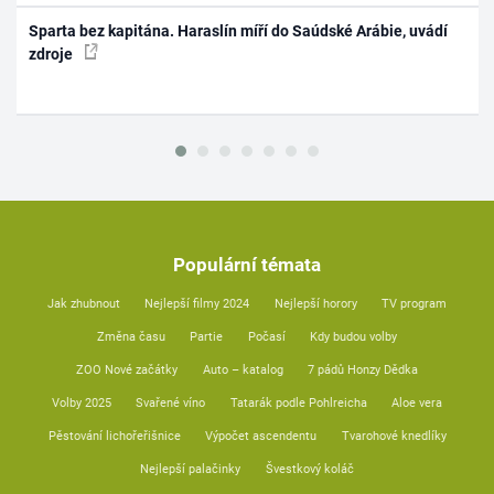
Sparta bez kapitána. Haraslín míří do Saúdské Arábie, uvádí
zdroje
Populární témata
Jak zhubnout
Nejlepší filmy 2024
Nejlepší horory
TV program
Změna času
Partie
Počasí
Kdy budou volby
ZOO Nové začátky
Auto – katalog
7 pádů Honzy Dědka
Volby 2025
Svařené víno
Tatarák podle Pohlreicha
Aloe vera
Pěstování lichořeřišnice
Výpočet ascendentu
Tvarohové knedlíky
Nejlepší palačinky
Švestkový koláč