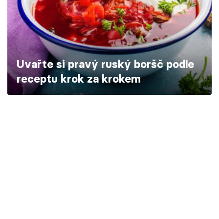
Škola vaření
Recepty z TV
Speciál: Cuketa
Uvařte si pravý ruský boršč podle
receptu krok za krokem
Těhotnej kuchař
Sledujte prima+
Přihlášení
Sledujte nás